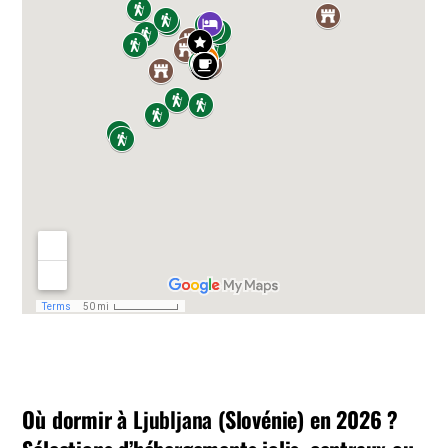
Où dormir à
Ljubljana
(Slovénie) en 2026 ?