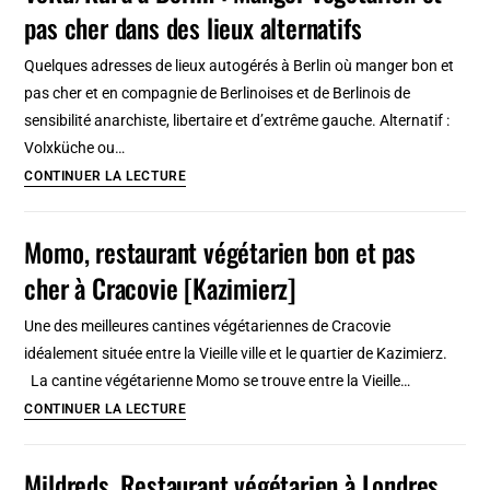
pas cher dans des lieux alternatifs
Amsterdam
?
Quelques adresses de lieux autogérés à Berlin où manger bon et
pas cher et en compagnie de Berlinoises et de Berlinois de
sensibilité anarchiste, libertaire et d’extrême gauche. Alternatif :
Volxküche ou…
VoKu/KuFa
CONTINUER LA LECTURE
à
Berlin
Momo, restaurant végétarien bon et pas
:
cher à Cracovie [Kazimierz]
Manger
végétarien
Une des meilleures cantines végétariennes de Cracovie
et
idéalement située entre la Vieille ville et le quartier de Kazimierz.
pas
La cantine végétarienne Momo se trouve entre la Vieille…
cher
Momo,
CONTINUER LA LECTURE
dans
restaurant
des
végétarien
Mildreds, Restaurant végétarien à Londres
lieux
bon