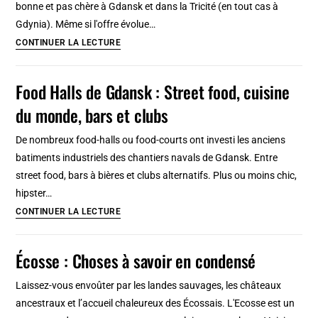
bonne et pas chère à Gdansk et dans la Tricité (en tout cas à
Gdynia). Même si l'offre évolue…
13
CONTINUER LA LECTURE
Restaurants
pas
Food Halls de Gdansk : Street food, cuisine
chers,
du monde, bars et clubs
cantines
et
De nombreux food-halls ou food-courts ont investi les anciens
bars
batiments industriels des chantiers navals de Gdansk. Entre
à
street food, bars à bières et clubs alternatifs. Plus ou moins chic,
lait
hipster…
de
Food
CONTINUER LA LECTURE
Gdansk,
Halls
Sopot
de
Écosse : Choses à savoir en condensé
et
Gdansk
Gdynia
:
Laissez-vous envoûter par les landes sauvages, les châteaux
Street
ancestraux et l’accueil chaleureux des Écossais. L'Ecosse est un
food,