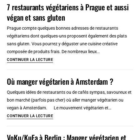
8
7 restaurants végétariens à Prague et aussi
bons
végan et sans gluten
restaurants
végétariens,
Prague compte quelques bonnes adresses de restaurants
vegans
végétariens dont quelques-uns proposent également des plats
et
sans gluten. Vous pourrez y déguster une cuisine créative
pas
composée de produits frais. De nombreux lieux…
chers
7
CONTINUER LA LECTURE
!
restaurants
végétariens
Où manger végétarien à Amsterdam ?
à
Prague
Quelques idées de restaurants ou de cafés sympas, savoureux et
et
bon marché (parfois pas cher) où aller manger végétarien ou
aussi
vegan à Amsterdam. Le mouvement végétarien et…
végan
Où
CONTINUER LA LECTURE
et
manger
sans
végétarien
VoKu/KuFa à Berlin : Manger végétarien et
gluten
à