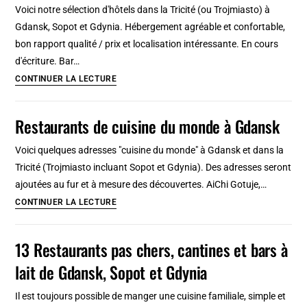
Voici notre sélection d'hôtels dans la Tricité (ou Trojmiasto) à
à
Gdansk, Sopot et Gdynia. Hébergement agréable et confortable,
Oxford
bon rapport qualité / prix et localisation intéressante. En cours
d'écriture. Bar…
7
CONTINUER LA LECTURE
Hotels
pas
Restaurants de cuisine du monde à Gdansk
chers
à
Voici quelques adresses "cuisine du monde" à Gdansk et dans la
Gdansk
Tricité (Trojmiasto incluant Sopot et Gdynia). Des adresses seront
:
ajoutées au fur et à mesure des découvertes. AiChi Gotuje,…
Bon
Restaurants
CONTINUER LA LECTURE
rapport
de
qualité/prix
cuisine
13 Restaurants pas chers, cantines et bars à
et
du
lait de Gdansk, Sopot et Gdynia
localisation
monde
à
Il est toujours possible de manger une cuisine familiale, simple et
Gdansk