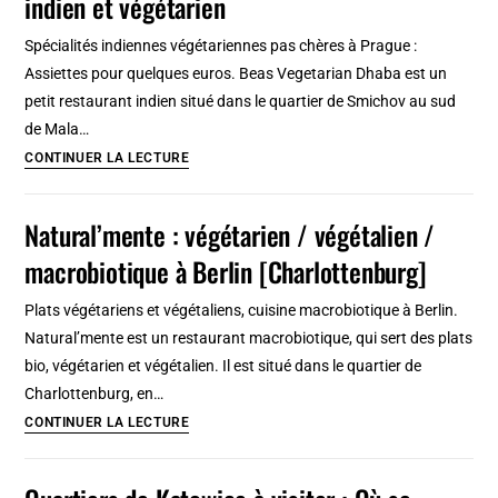
indien et végétarien
follement
original
Spécialités indiennes végétariennes pas chères à Prague :
à
Assiettes pour quelques euros. Beas Vegetarian Dhaba est un
Prague
petit restaurant indien situé dans le quartier de Smichov au sud
[Stare
de Mala…
Mesto]
Beas
CONTINUER LA LECTURE
Vegetarian
Dhaba
Natural’mente : végétarien / végétalien /
à
macrobiotique à Berlin [Charlottenburg]
Prague,
restaurant
Plats végétariens et végétaliens, cuisine macrobiotique à Berlin.
indien
Natural’mente est un restaurant macrobiotique, qui sert des plats
et
bio, végétarien et végétalien. Il est situé dans le quartier de
végétarien
Charlottenburg, en…
Natural’mente
CONTINUER LA LECTURE
:
végétarien