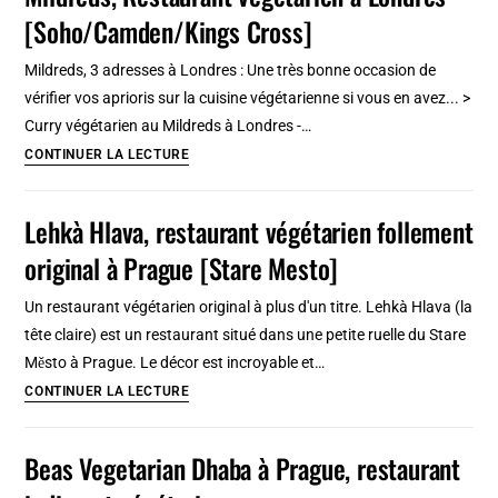
alternatifs
[Soho/Camden/Kings Cross]
et
pas
Mildreds, 3 adresses à Londres : Une très bonne occasion de
cher
vérifier vos aprioris sur la cuisine végétarienne si vous en avez... >
à
Curry végétarien au Mildreds à Londres -…
Cracovie
Mildreds,
CONTINUER LA LECTURE
[Kazimierz]
Restaurant
végétarien
Lehkà Hlava, restaurant végétarien follement
à
original à Prague [Stare Mesto]
Londres
[Soho/Camden/Kings
Un restaurant végétarien original à plus d'un titre. Lehkà Hlava (la
Cross]
tête claire) est un restaurant situé dans une petite ruelle du Stare
Město à Prague. Le décor est incroyable et…
Lehkà
CONTINUER LA LECTURE
Hlava,
restaurant
Beas Vegetarian Dhaba à Prague, restaurant
végétarien