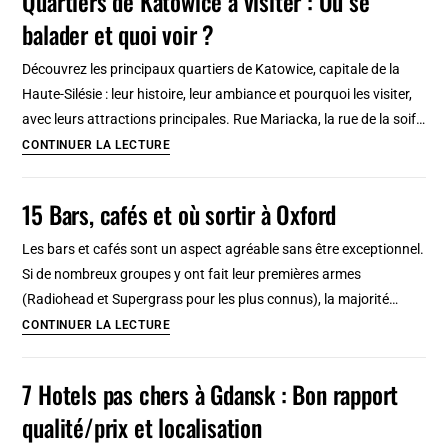
Quartiers de Katowice à visiter : Où se
/
balader et quoi voir ?
végétalien
/
Découvrez les principaux quartiers de Katowice, capitale de la
macrobiotique
Haute-Silésie : leur histoire, leur ambiance et pourquoi les visiter,
à
avec leurs attractions principales. Rue Mariacka, la rue de la soif…
Berlin
Quartiers
CONTINUER LA LECTURE
[Charlottenburg]
de
Katowice
15 Bars, cafés et où sortir à Oxford
à
visiter
Les bars et cafés sont un aspect agréable sans être exceptionnel.
:
Si de nombreux groupes y ont fait leur premières armes
Où
(Radiohead et Supergrass pour les plus connus), la majorité…
se
15
CONTINUER LA LECTURE
balader
Bars,
et
cafés
7 Hotels pas chers à Gdansk : Bon rapport
quoi
et
qualité/prix et localisation
voir
où
?
sortir