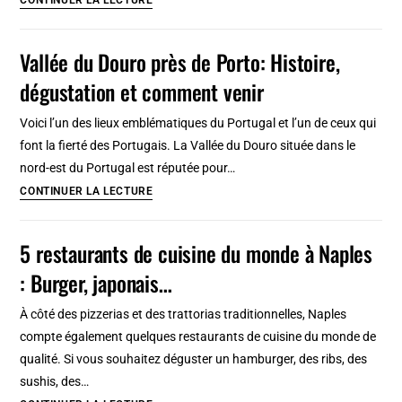
restaurants…
de
Dioclétien
Vallée du Douro près de Porto: Histoire,
et
dégustation et comment venir
vieille
ville
Voici l’un des lieux emblématiques du Portugal et l’un de ceux qui
de
font la fierté des Portugais. La Vallée du Douro située dans le
Split
nord-est du Portugal est réputée pour…
Vallée
CONTINUER LA LECTURE
du
Douro
5 restaurants de cuisine du monde à Naples
près
: Burger, japonais…
de
Porto:
À côté des pizzerias et des trattorias traditionnelles, Naples
Histoire,
compte également quelques restaurants de cuisine du monde de
dégustation
qualité. Si vous souhaitez déguster un hamburger, des ribs, des
et
sushis, des…
comment