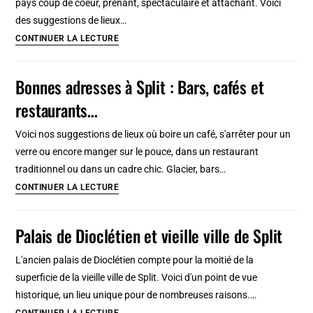
pays coup de coeur, prenant, spectaculaire et attachant. Voici
cuisine
des suggestions de lieux…
du
Écosse
CONTINUER LA LECTURE
monde,
:
bars
Choses
Bonnes adresses à Split : Bars, cafés et
et
à
restaurants…
clubs
savoir
en
Voici nos suggestions de lieux où boire un café, s'arrêter pour un
condensé
verre ou encore manger sur le pouce, dans un restaurant
traditionnel ou dans un cadre chic. Glacier, bars…
Bonnes
CONTINUER LA LECTURE
adresses
à
Palais de Dioclétien et vieille ville de Split
Split
:
L'ancien palais de Dioclétien compte pour la moitié de la
Bars,
superficie de la vieille ville de Split. Voici d'un point de vue
cafés
historique, un lieu unique pour de nombreuses raisons.…
et
Palais
CONTINUER LA LECTURE