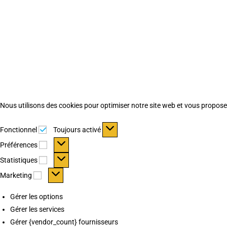
Nous utilisons des cookies pour optimiser notre site web et vous proposer 
Fonctionnel
Fonctionnel
Toujours activé
Préférences
Préférences
Statistiques
Statistiques
Marketing
Marketing
Gérer les options
Gérer les services
Gérer {vendor_count} fournisseurs