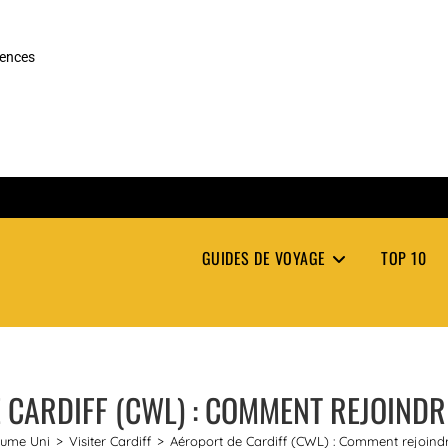
rences
GUIDES DE VOYAGE
TOP 10
 CARDIFF (CWL) : COMMENT REJOINDRE
ume Uni
>
Visiter Cardiff
>
Aéroport de Cardiff (CWL) : Comment rejoindr