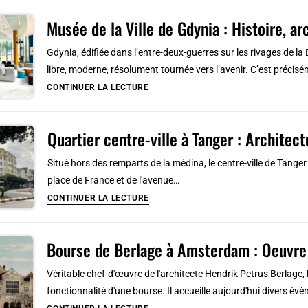
Spodek
Musée de la Ville de Gdynia : Histoire, ar
Gdynia, édifiée dans l’entre-deux-guerres sur les rivages de la 
libre, moderne, résolument tournée vers l’avenir. C’est précis
Musée
CONTINUER LA LECTURE
de
la
Quartier centre-ville à Tanger : Architect
Ville
de
Situé hors des remparts de la médina, le centre-ville de Tanger 
Gdynia
place de France et de l'avenue…
:
Quartier
CONTINUER LA LECTURE
Histoire,
centre-
architecture
ville
et
Bourse de Berlage à Amsterdam : Oeuvre 
à
design
Tanger
Véritable chef-d'œuvre de l'architecte Hendrik Petrus Berlage,
:
fonctionnalité d'une bourse. Il accueille aujourd'hui divers
Architecture
Bourse