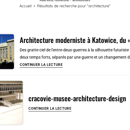
Accueil
>
Résultats de recherche pour
“architecture”
Architecture moderniste à Katowice, du 
Des gratte-ciel de l'entre-deux-guerres à la silhouette futuris
deux temps forts, séparés par une guerre et un changement d
Architecture
CONTINUER LA LECTURE
moderniste
à
Katowice,
du
cracovie-musee-architecture-design
«
Chicago
cracovie-
CONTINUER LA LECTURE
polonais
musee-
»
architecture-
au
design