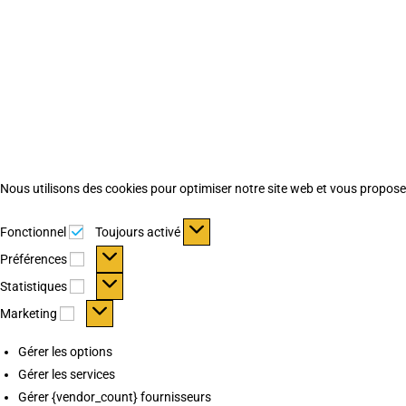
Nous utilisons des cookies pour optimiser notre site web et vous proposer 
Fonctionnel
Fonctionnel
Toujours activé
Préférences
Préférences
Statistiques
Statistiques
Marketing
Marketing
Gérer les options
Gérer les services
Gérer {vendor_count} fournisseurs