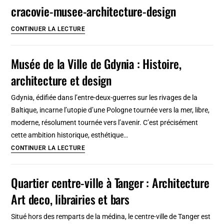
à
cracovie-musee-architecture-design
Katowice,
du
cracovie-
CONTINUER LA LECTURE
«
musee-
Chicago
architecture-
Musée de la Ville de Gdynia : Histoire,
polonais
design
architecture et design
»
au
Gdynia, édifiée dans l’entre-deux-guerres sur les rivages de la
Spodek
Baltique, incarne l’utopie d’une Pologne tournée vers la mer, libre,
moderne, résolument tournée vers l’avenir. C’est précisément
cette ambition historique, esthétique…
Musée
CONTINUER LA LECTURE
de
la
Quartier centre-ville à Tanger : Architecture
Ville
Art deco, librairies et bars
de
Gdynia
Situé hors des remparts de la médina, le centre-ville de Tanger est
: