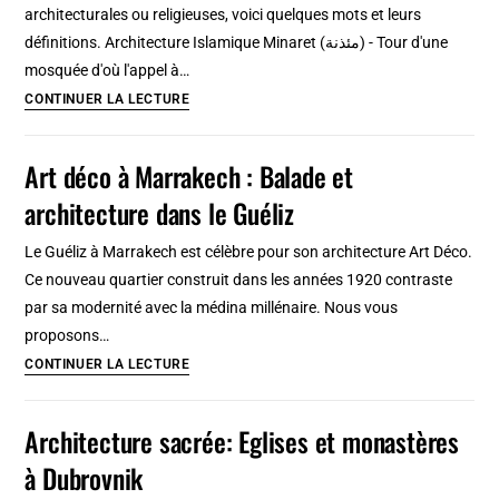
architecturales ou religieuses, voici quelques mots et leurs
pionnière
définitions. Architecture Islamique Minaret (مئذنة) - Tour d'une
de
mosquée d'où l'appel à…
l’architecture
Lexique
CONTINUER LA LECTURE
néerlandaise
d’architecture
islamique
Art déco à Marrakech : Balade et
et
architecture dans le Guéliz
religion
musulmane
Le Guéliz à Marrakech est célèbre pour son architecture Art Déco.
Ce nouveau quartier construit dans les années 1920 contraste
par sa modernité avec la médina millénaire. Nous vous
proposons…
Art
CONTINUER LA LECTURE
déco
à
Architecture sacrée: Eglises et monastères
Marrakech
à Dubrovnik
: