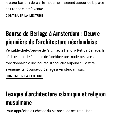
le cœur battant de la ville moderne. Il s'étend autour de la place
Histoire,
de France et de l'avenue…
architecture
Quartier
CONTINUER LA LECTURE
et
centre-
design
ville
Bourse de Berlage à Amsterdam : Oeuvre
à
pionnière de l’architecture néerlandaise
Tanger
:
Véritable chef-d'œuvre de l'architecte Hendrik Petrus Berlage, le
Architecture
bâtiment marie l'audace de l'architecture moderne avec la
Art
fonctionnalité d'une bourse. Il accueille aujourd'hui divers
deco,
évènements. Bourse du Berlage à Amsterdam sur…
librairies
Bourse
CONTINUER LA LECTURE
et
de
bars
Berlage
Lexique d’architecture islamique et religion
à
musulmane
Amsterdam
:
Pour apprécier la richesse du Maroc et de ses traditions
Oeuvre