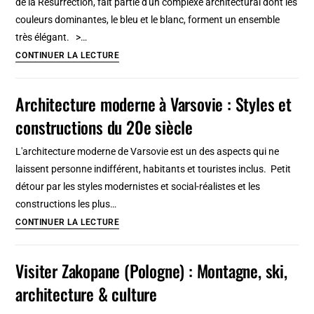
de la Résurrection, fait partie d'un complexe architectural dont les
ethnographie,
couleurs dominantes, le bleu et le blanc, forment un ensemble
marine…
très élégant. >…
Cathédrale
CONTINUER LA LECTURE
Smolny
à
Architecture moderne à Varsovie : Styles et
Saint
constructions du 20e siècle
Petersbourg
:
L'architecture moderne de Varsovie est un des aspects qui ne
Concerts
laissent personne indifférent, habitants et touristes inclus. Petit
et
détour par les styles modernistes et social-réalistes et les
architecture
constructions les plus…
baroque
Architecture
CONTINUER LA LECTURE
moderne
à
Visiter Zakopane (Pologne) : Montagne, ski,
Varsovie
architecture & culture
:
Styles