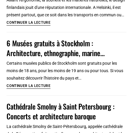
De
finlandais jouit d'une réputation internationale. A Helsinki, il est
quoi
présent partout, que ce soit dans les transports en commun ou…
parle-
Musées
CONTINUER LA LECTURE
t-
du
on
design
6 Musées gratuits à Stockholm :
?
&
Architecture, ethnographie, marine…
architecture
finlandaise
Certains musées publics de Stockholm sont gratuits pour les
à
moins de 18 ans, pour les moins de 19 ans ou pour tous. Si vous
Helsinki:
souhaitez découvrir l'histoire du pays et…
Géniaux
6
CONTINUER LA LECTURE
!
Musées
gratuits
Cathédrale Smolny à Saint Petersbourg :
à
Concerts et architecture baroque
Stockholm
:
La cathédrale Smolny de Saint-Pétersbourg, appelée cathédrale
Architecture,