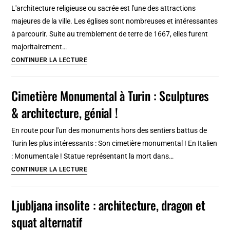
Balade
L'architecture religieuse ou sacrée est l'une des attractions
et
majeures de la ville. Les églises sont nombreuses et intéressantes
architecture
à parcourir. Suite au tremblement de terre de 1667, elles furent
dans
majoritairement…
le
Architecture
CONTINUER LA LECTURE
Guéliz
sacrée:
Eglises
Cimetière Monumental à Turin : Sculptures
et
& architecture, génial !
monastères
à
En route pour l'un des monuments hors des sentiers battus de
Dubrovnik
Turin les plus intéressants : Son cimetière monumental ! En Italien
: Monumentale ! Statue représentant la mort dans…
Cimetière
CONTINUER LA LECTURE
Monumental
à
Ljubljana insolite : architecture, dragon et
Turin
squat alternatif
: