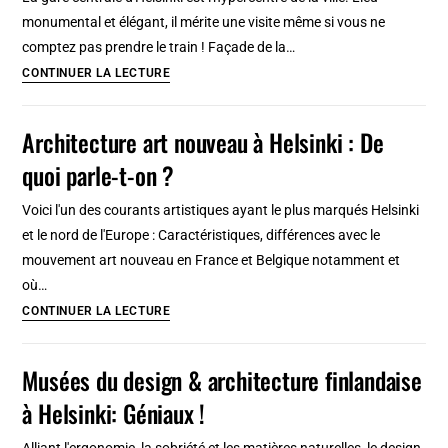
et
monumental et élégant, il mérite une visite même si vous ne
architecture
comptez pas prendre le train ! Façade de la…
du
Gare
CONTINUER LA LECTURE
20e
d’Helsinki
siècle
:
Architecture art nouveau à Helsinki : De
Architecture
quoi parle-t-on ?
et
infos
Voici l'un des courants artistiques ayant le plus marqués Helsinki
pratiques
et le nord de l'Europe : Caractéristiques, différences avec le
mouvement art nouveau en France et Belgique notamment et
où…
Architecture
CONTINUER LA LECTURE
art
nouveau
Musées du design & architecture finlandaise
à
à Helsinki: Géniaux !
Helsinki
:
Alliant l'ergonomie, la sobriété et les matières naturelles, le design