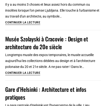
Sculptures
Il y a au moins 3 choses et lieux assez hors du commun ou
&
insolites lorsque l'on pense Ljubljana. Elle touche à l'urbanisme et
architecture,
au travail d'un architecte, au symbole…
génial
Ljubljana
CONTINUER LA LECTURE
!
insolite
:
Musée Szolayski à Cracovie : Design et
architecture,
architecture du 20e siècle
dragon
et
Longtemps musée des expos temporaires, le musée accueille
squat
aujourd'hui les collections dédiées au design et à l'architecture
alternatif
polonaise du 20 et 21e siècle. A ne pas rater ! Dans le…
Musée
CONTINUER LA LECTURE
Szolayski
à
Gare d’Helsinki : Architecture et infos
Cracovie
pratiques
:
Design
La gare centrale d'Helsinki est l'hypercentre de la ville. Lieu