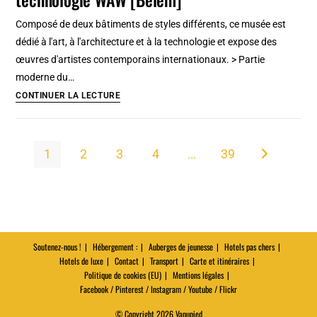
à
Composé de deux bâtiments de styles différents, ce musée est
Glasgow
dédié à l'art, à l'architecture et à la technologie et expose des
:
œuvres d'artistes contemporains internationaux. > Partie
Architecture,
moderne du…
design,
MAAT
CONTINUER LA LECTURE
art
à
déco
Lisbonne
:
1
2
3
4
…
39
Aller à la pa
Art,
architecture,
technologie
WAW
[Belem]
Soutenez-nous !
Hébergement :
Auberges de jeunesse
Hotels pas chers
Hotels de luxe
Contact
Transport
Carte et itinéraires
Politique de cookies (EU)
Mentions légales
Facebook / Pinterest / Instagram / Youtube / Flickr
© Copyright 2026 Vanupied