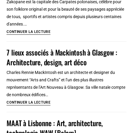
Zakopane est la capitale des Carpates polonaises, célèbre pour
et
son folklore original et pour la beauté de ses paysages appréciée
constructions
de tous, sportifs et artistes compris depuis plusieurs centaines
du
d'années.…
20e
Visiter
CONTINUER LA LECTURE
siècle
Zakopane
(Pologne)
7 lieux associés à Mackintosh à Glasgow :
:
Architecture, design, art déco
Montagne,
ski,
Charles Rennie MackIntosh est un architecte et designer du
architecture
mouvement “Arts and Crafts” et l’un des plus illustres
&
représentants de l’Art Nouveau à Glasgow. Sa ville natale compte
culture
de nombreux édifices…
7
CONTINUER LA LECTURE
lieux
associés
MAAT à Lisbonne : Art, architecture,
à
technologie WAW [Belem]
Mackintosh