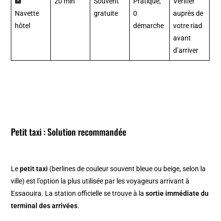
🏨
20 min
Souvent
Pratique,
Vérifier
Navette
gratuite
0
auprès de
hôtel
démarche
votre riad
avant
d’arriver
Petit taxi : Solution recommandée
Le
petit taxi
(berlines de couleur souvent bleue ou beige, selon la
ville) est l’option la plus utilisée par les voyageurs arrivant à
Essaouira. La station officielle se trouve à la
sortie immédiate du
terminal des arrivées
.