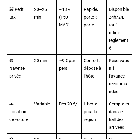
🚕 Petit
20–25
~13 €
Rapide,
Disponible
taxi
min
(150
porte-à-
24h/24,
MAD)
porte
tarif
officiel
réglement
é
🚐
20 min
~9 € par
Confort,
Réservatio
Navette
pers.
dépose à
n à
privée
l’hôtel
l’avance
recomma
ndée
🚗
Variable
Dès 20 €/j
Liberté
Comptoirs
Location
pour la
dans le
de voiture
région
hall des
arrivées