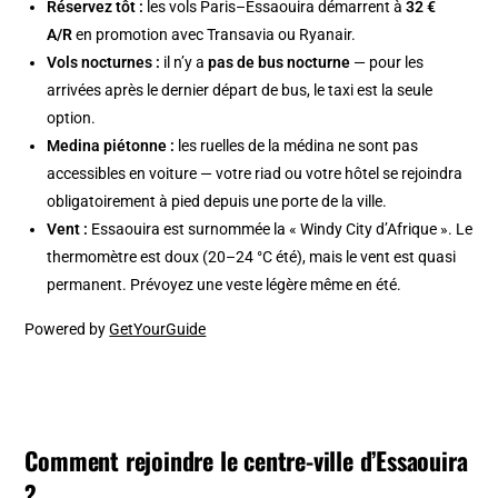
Réservez tôt :
les vols Paris–Essaouira démarrent à
32 €
A/R
en promotion avec Transavia ou Ryanair.
Vols nocturnes :
il n’y a
pas de bus nocturne
— pour les
arrivées après le dernier départ de bus, le taxi est la seule
option.
Medina piétonne :
les ruelles de la médina ne sont pas
accessibles en voiture — votre riad ou votre hôtel se rejoindra
obligatoirement à pied depuis une porte de la ville.
Vent :
Essaouira est surnommée la « Windy City d’Afrique ». Le
thermomètre est doux (20–24 °C été), mais le vent est quasi
permanent. Prévoyez une veste légère même en été.
Powered by
GetYourGuide
Comment rejoindre le centre-ville d’Essaouira
?