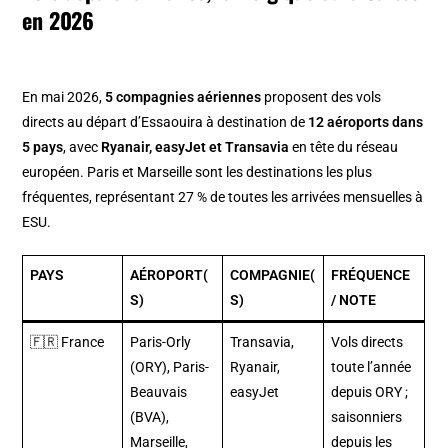
en 2026
En mai 2026,
5 compagnies aériennes
proposent des vols
directs au départ d’Essaouira à destination de
12 aéroports dans
5 pays
, avec
Ryanair, easyJet et Transavia
en tête du réseau
européen. Paris et Marseille sont les destinations les plus
fréquentes, représentant 27 % de toutes les arrivées mensuelles à
ESU.
PAYS
AÉROPORT(
COMPAGNIE(
FRÉQUENCE
S)
S)
/ NOTE
🇫🇷 France
Paris-Orly
Transavia,
Vols directs
(ORY), Paris-
Ryanair,
toute l’année
Beauvais
easyJet
depuis ORY ;
(BVA),
saisonniers
Marseille,
depuis les