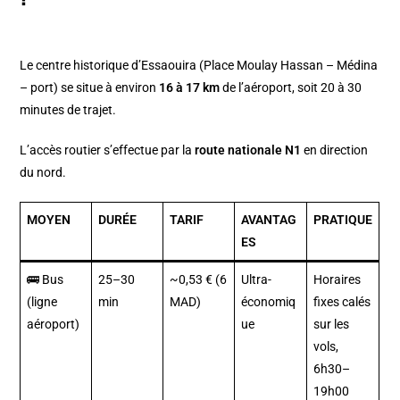
Le centre historique d’Essaouira (Place Moulay Hassan – Médina
– port) se situe à environ
16 à 17 km
de l’aéroport, soit 20 à 30
minutes de trajet.
L’accès routier s’effectue par la
route nationale N1
en direction
du nord.
MOYEN
DURÉE
TARIF
AVANTAG
PRATIQUE
ES
🚌 Bus
25–30
~0,53 € (6
Ultra-
Horaires
(ligne
min
MAD)
économiq
fixes calés
aéroport)
ue
sur les
vols,
6h30–
19h00