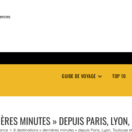
rences
GUIDE DE VOYAGE
TOP 10
ÈRES MINUTES » DEPUIS PARIS, LYON
ance
>
8 destinations « dernières minutes » depuis Paris, Lyon, Toulouse et