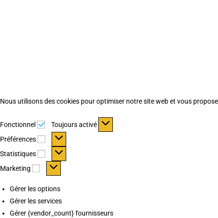
Nous utilisons des cookies pour optimiser notre site web et vous proposer 
Fonctionnel
Fonctionnel
Toujours activé
Préférences
Préférences
Statistiques
Statistiques
Marketing
Marketing
Gérer les options
Gérer les services
Gérer {vendor_count} fournisseurs