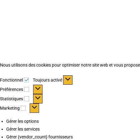
Nous utilisons des cookies pour optimiser notre site web et vous proposer 
Fonctionnel
Fonctionnel
Toujours activé
Préférences
Préférences
Statistiques
Statistiques
Marketing
Marketing
Gérer les options
Gérer les services
Gérer {vendor_count} fournisseurs