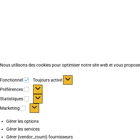
Nous utilisons des cookies pour optimiser notre site web et vous proposer 
Fonctionnel
Fonctionnel
Toujours activé
Préférences
Préférences
Statistiques
Statistiques
Marketing
Marketing
Gérer les options
Gérer les services
Gérer {vendor_count} fournisseurs