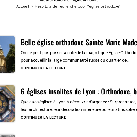
Accueil
>
Résultats de recherche pour
“eglise orthodoxe”
Belle église orthodoxe Sainte Marie Made
On ne peut pas passer à côté de la magnifique Eglise Orthodo
pour accueillir la large communauté russe du quartier de…
Belle
CONTINUER LA LECTURE
église
orthodoxe
6 églises insolites de Lyon : Orthodoxe, 
Sainte
Marie
Quelques églises à Lyon à découvrir d'urgence : Surprenantes,
Madeleine
leur architecture, leur décoration intérieure ou leur atmosphèr
à
6
CONTINUER LA LECTURE
Varsovie
églises
[Praga]
insolites