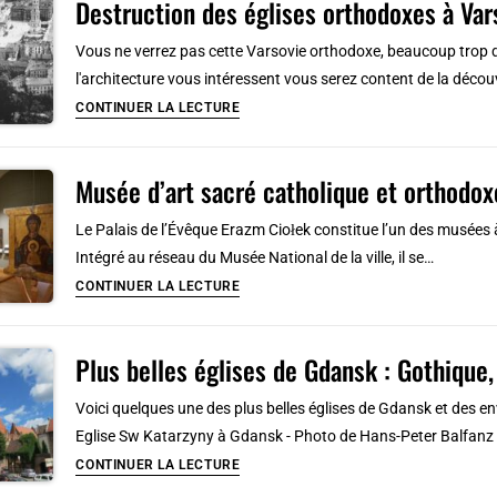
Destruction des églises orthodoxes à Var
de
Lyon
Vous ne verrez pas cette Varsovie orthodoxe, beaucoup trop dou
:
l'architecture vous intéressent vous serez content de la décou
Orthodoxe,
Destruction
CONTINUER LA LECTURE
baroque,
des
par
églises
Le
Musée d’art sacré catholique et orthodox
orthodoxes
Corbusier
à
Le Palais de l’Évêque Erazm Ciołek constitue l’un des musées à 
Varsovie
Intégré au réseau du Musée National de la ville, il se…
entre
Musée
CONTINUER LA LECTURE
1919
d’art
et
sacré
1939
Plus belles églises de Gdansk : Gothique
catholique
et
Voici quelques une des plus belles églises de Gdansk et des en
orthodoxe
Eglise Sw Katarzyny à Gdansk - Photo de Hans-Peter Balfanz 
à
Plus
CONTINUER LA LECTURE
Cracovie
belles