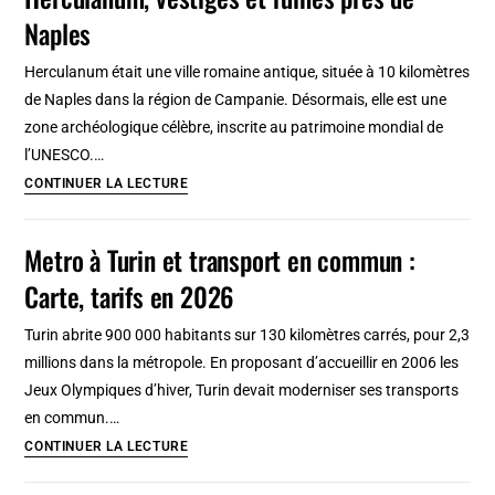
Italie,
Naples
l’île
thermale
Herculanum était une ville romaine antique, située à 10 kilomètres
près
de Naples dans la région de Campanie. Désormais, elle est une
de
zone archéologique célèbre, inscrite au patrimoine mondial de
Naples
l’UNESCO.…
Herculanum,
CONTINUER LA LECTURE
vestiges
et
Metro à Turin et transport en commun :
ruines
Carte, tarifs en 2026
près
de
Turin abrite 900 000 habitants sur 130 kilomètres carrés, pour 2,3
Naples
millions dans la métropole. En proposant d’accueillir en 2006 les
Jeux Olympiques d’hiver, Turin devait moderniser ses transports
en commun.…
Metro
CONTINUER LA LECTURE
à