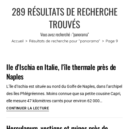
289
RÉSULTATS DE RECHERCHE
TROUVÉS
Vous avez recherché : "panorama"
Accueil
>
Résultats de recherche pour
“panorama”
>
Page 9
Ile d’Ischia en Italie, l’île thermale près de
Naples
L’île d’Ischia est située au nord du Golfe de Naples, dans l’archipel
des îles Phlégréennes. Moins connue que sa petite cousine Capri,
elle mesure 47 kilomètres carrés pour environ 62 000…
Ile
CONTINUER LA LECTURE
d’Ischia
en
Herculanum, vestiges et ruines près de