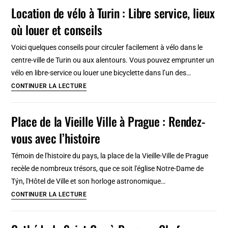
Turin
Location de vélo à Turin : Libre service, lieux
et
où louer et conseils
transport
en
Voici quelques conseils pour circuler facilement à vélo dans le
commun
centre-ville de Turin ou aux alentours. Vous pouvez emprunter un
:
vélo en libre-service ou louer une bicyclette dans l’un des…
Carte,
Location
CONTINUER LA LECTURE
tarifs
de
en
vélo
Place de la Vieille Ville à Prague : Rendez-
2026
à
vous avec l’histoire
Turin
:
Témoin de l'histoire du pays, la place de la Vieille-Ville de Prague
Libre
recèle de nombreux trésors, que ce soit l'église Notre-Dame de
service,
Týn, l'Hôtel de Ville et son horloge astronomique…
lieux
Place
CONTINUER LA LECTURE
où
de
louer
la
et