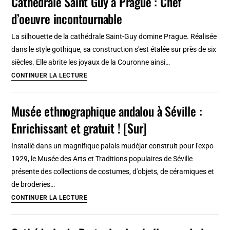
Cathédrale Saint Guy à Prague : Chef
Vieille
conseils
d’oeuvre incontournable
Ville
à
La silhouette de la cathédrale Saint-Guy domine Prague. Réalisée
Prague
dans le style gothique, sa construction s'est étalée sur près de six
:
siècles. Elle abrite les joyaux de la Couronne ainsi…
Rendez-
Cathédrale
CONTINUER LA LECTURE
vous
Saint
avec
Guy
Musée ethnographique andalou à Séville :
l’histoire
à
Enrichissant et gratuit ! [Sur]
Prague
:
Installé dans un magnifique palais mudéjar construit pour l'expo
Chef
1929, le Musée des Arts et Traditions populaires de Séville
d’oeuvre
présente des collections de costumes, d'objets, de céramiques et
incontournable
de broderies…
Musée
CONTINUER LA LECTURE
ethnographique
andalou