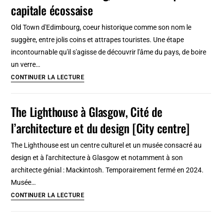
capitale écossaise
Edimbourg
:
Old Town d'Edimbourg, coeur historique comme son nom le
Musée
suggère, entre jolis coins et attrapes touristes. Une étape
des
incontournable qu'il s'agisse de découvrir l'âme du pays, de boire
Beaux
un verre…
Arts
Old
CONTINUER LA LECTURE
Town
d’Edimbourg,
The Lighthouse à Glasgow, Cité de
coeur
l’architecture et du design [City centre]
historique
de
The Lighthouse est un centre culturel et un musée consacré au
la
design et à l'architecture à Glasgow et notamment à son
capitale
architecte génial : Mackintosh. Temporairement fermé en 2024.
écossaise
Musée…
The
CONTINUER LA LECTURE
Lighthouse
à