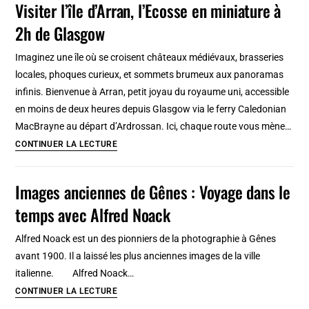
Visiter l’île d’Arran, l’Ecosse en miniature à
Glasgow,
2h de Glasgow
Cité
de
Imaginez une île où se croisent châteaux médiévaux, brasseries
l’architecture
locales, phoques curieux, et sommets brumeux aux panoramas
et
infinis. Bienvenue à Arran, petit joyau du royaume uni, accessible
du
en moins de deux heures depuis Glasgow via le ferry Caledonian
design
MacBrayne au départ d’Ardrossan. Ici, chaque route vous mène…
[City
Visiter
CONTINUER LA LECTURE
centre]
l’île
d’Arran,
Images anciennes de Gênes : Voyage dans le
l’Ecosse
temps avec Alfred Noack
en
miniature
Alfred Noack est un des pionniers de la photographie à Gênes
à
avant 1900. Il a laissé les plus anciennes images de la ville
2h
italienne. Alfred Noack…
de
Images
CONTINUER LA LECTURE
Glasgow
anciennes