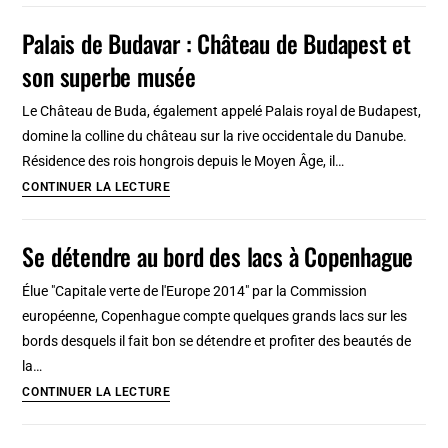
de
Palais de Budavar : Château de Budapest et
Gênes
son superbe musée
:
Voyage
Le Château de Buda, également appelé Palais royal de Budapest,
dans
domine la colline du château sur la rive occidentale du Danube.
le
Résidence des rois hongrois depuis le Moyen Âge, il…
temps
Palais
CONTINUER LA LECTURE
avec
de
Alfred
Budavar
Se détendre au bord des lacs à Copenhague
Noack
:
Château
Élue "Capitale verte de l'Europe 2014" par la Commission
de
européenne, Copenhague compte quelques grands lacs sur les
Budapest
bords desquels il fait bon se détendre et profiter des beautés de
et
la…
son
Se
CONTINUER LA LECTURE
superbe
détendre
musée
au