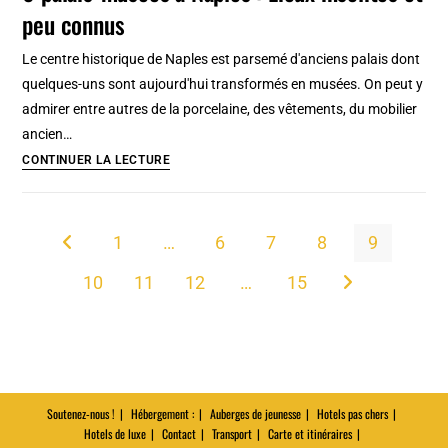
peu connus
autour
de
Le centre historique de Naples est parsemé d'anciens palais dont
Naples
quelques-uns sont aujourd'hui transformés en musées. On peut y
admirer entre autres de la porcelaine, des vêtements, du mobilier
ancien…
6
CONTINUER LA LECTURE
palais-
musées
à
1
…
6
7
8
9
Go to the previous page
Naples
10
11
12
…
15
:
Aller à la page s
Lieux
insolites
et
peu
connus
Soutenez-nous !
Hébergement :
Auberges de jeunesse
Hotels pas chers
Hotels de luxe
Contact
Transport
Carte et itinéraires