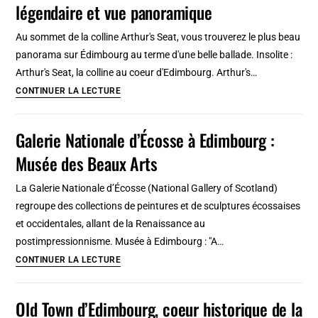
légendaire et vue panoramique
(dont
Miramar)
Au sommet de la colline Arthur's Seat, vous trouverez le plus beau
:
panorama sur Édimbourg au terme d'une belle ballade. Insolite :
Baignade,
Arthur's Seat, la colline au coeur d'Edimbourg. Arthur's…
promenade
Arthur’s
CONTINUER LA LECTURE
et
Seat
surf
à
Galerie Nationale d’Écosse à Edimbourg :
Edimbourg,
Musée des Beaux Arts
colline
légendaire
La Galerie Nationale d’Écosse (National Gallery of Scotland)
et
regroupe des collections de peintures et de sculptures écossaises
vue
et occidentales, allant de la Renaissance au
panoramique
postimpressionnisme. Musée à Edimbourg : "A…
Galerie
CONTINUER LA LECTURE
Nationale
d’Écosse
Old Town d’Edimbourg, coeur historique de la
à