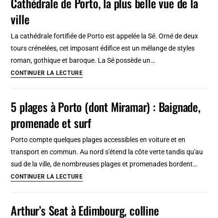
Cathédrale de Porto, la plus belle vue de la
à
ville
Séville
:
La cathédrale fortifiée de Porto est appelée la Sé. Orné de deux
Enrichissant
tours crénelées, cet imposant édifice est un mélange de styles
et
roman, gothique et baroque. La Sé possède un…
gratuit
Cathédrale
CONTINUER LA LECTURE
!
de
[Sur]
Porto,
5 plages à Porto (dont Miramar) : Baignade,
la
promenade et surf
plus
belle
Porto compte quelques plages accessibles en voiture et en
vue
transport en commun. Au nord s'étend la côte verte tandis qu'au
de
sud de la ville, de nombreuses plages et promenades bordent…
la
5
CONTINUER LA LECTURE
ville
plages
à
Arthur’s Seat à Edimbourg, colline
Porto