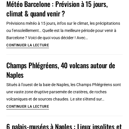
Météo Barcelone : Prévision à 15 jours,
bord
climat & quand venir ?
des
lacs
Prévisions météo à 15 jours, infos sur le climat, les précipitations
à
ou l’ensoleillement… Quelle est la meilleure période pour venir à
Copenhague
Barcelone ? Voici de quoi vous décider ! Avec…
Météo
CONTINUER LA LECTURE
Barcelone
:
Champs Phlégréens, 40 volcans autour de
Prévision
Naples
à
15
Situés à l'ouest de la baie de Naples, les Champs Phlégréens sont
jours,
une vaste zone éruptive parsemée de cratères, de roches
climat
volcaniques et de sources chaudes. Le site s'étend sur…
&
Champs
CONTINUER LA LECTURE
quand
Phlégréens,
venir
40
6 palais-musées à Naples : Lieux insolites et
?
volcans