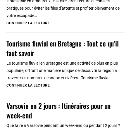
inoubliable en amoureux. Histoire, architecture et conseils
choisir
pratiques pour éviter les files d'attente et profiter pleinement de
?
votre escapade…
Paris
CONTINUER LA LECTURE
romantique
et
Tourisme fluvial en Bretagne : Tout ce qu’il
insolite
faut savoir
en
7
Le tourisme fluvial en Bretagne est une activité de plus en plus
lieux
populaire, offrant une manière unique de découvrir la région à
travers ses nombreux canaux et rivières. Tourisme fluvial…
Tourisme
CONTINUER LA LECTURE
fluvial
en
Varsovie en 2 jours : Itinéraires pour un
Bretagne
week-end
:
Tout
Que faire à Varsovie pendant un week-end ou pendant 2 jours ?
ce