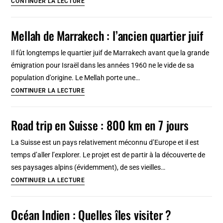
CONTINUER LA LECTURE
Farid
Belkahia,
Mellah de Marrakech : l’ancien quartier juif
pionner
de
Il fût longtemps le quartier juif de Marrakech avant que la grande
l’art
émigration pour Israël dans les années 1960 ne le vide de sa
contemporain
population d'origine. Le Mellah porte une…
à
Mellah
CONTINUER LA LECTURE
Marrakech
de
Marrakech
Road trip en Suisse : 800 km en 7 jours
:
l’ancien
La Suisse est un pays relativement méconnu d’Europe et il est
quartier
temps d’aller l’explorer. Le projet est de partir à la découverte de
juif
ses paysages alpins (évidemment), de ses vieilles…
Road
CONTINUER LA LECTURE
trip
en
Océan Indien : Quelles îles visiter ?
Suisse