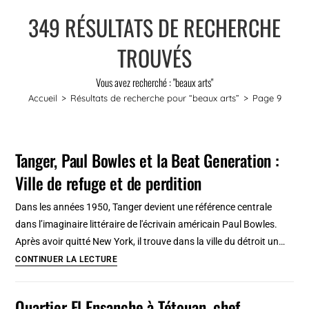
349
RÉSULTATS DE RECHERCHE
TROUVÉS
Vous avez recherché : "beaux arts"
Accueil
>
Résultats de recherche pour
“beaux arts”
>
Page 9
Tanger, Paul Bowles et la Beat Generation :
Ville de refuge et de perdition
Dans les années 1950, Tanger devient une référence centrale
dans l’imaginaire littéraire de l'écrivain américain Paul Bowles.
Après avoir quitté New York, il trouve dans la ville du détroit un…
Tanger,
CONTINUER LA LECTURE
Paul
Bowles
Quartier El Ensanche à Tétouan, chef