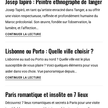
Josep Tapiró : Peintre ethnographe de Tanger
et
de
Musée
Lisbonne
Josep Tapiró, en tant qu’artiste enraciné dans Tanger, a su offrir
Raccolte
une vision respectueuse, raffinée et profondément humaine du
Frugone
Maroc précolonial. Son œuvre, fondée sur l’observation, la
lumière, et l’affection…
Josep
CONTINUER LA LECTURE
Tapiró
:
Lisbonne ou Porto : Quelle ville choisir ?
Peintre
ethnographe
Lisbonne au sud ou Porto au nord ? Quelle ville est le plus
de
susceptible de vous plaire ? Voici quelques éléments pour vous
Tanger
aider dans vos choix. Vue panoramique depuis…
Lisbonne
CONTINUER LA LECTURE
ou
Porto
Paris romantique et insolite en 7 lieux
:
Quelle
Découvrez 7 lieux romantiques et secrets à Paris pour une visite
ville