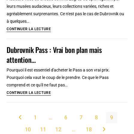
LA
leurs musées audacieux, leurs collections variées, riches et
Bonne
agréablement surprenantes. Ce n'est pas le cas de Dubrovnik ou
idée
à quelques…
!
Musées
CONTINUER LA LECTURE
de
Dubrovnik
Dubrovnik Pass : Vrai bon plan mais
:
attention…
Faire
contre
Pourquoi il est essentiel d'acheter le Pass a son vrai prix.
mauvaise fortune, bon
Pourquoi cela vaut le coup de le prendre. Ce que le Pass
cœur
comprend et ce qu'il ne faut pas…
Dubrovnik
CONTINUER LA LECTURE
Pass
:
Vrai
1
…
6
7
8
9
Go to the previous page
bon
10
11
12
…
18
plan
Aller à la page s