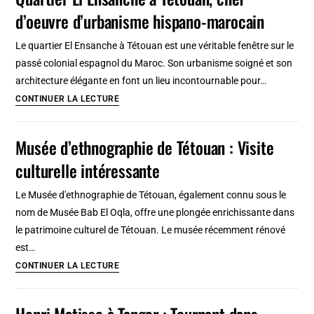
et
d’oeuvre d’urbanisme hispano-marocain
la
Beat
Le quartier El Ensanche à Tétouan est une véritable fenêtre sur le
Generation
passé colonial espagnol du Maroc. Son urbanisme soigné et son
:
architecture élégante en font un lieu incontournable pour…
Ville
Quartier
CONTINUER LA LECTURE
de
El
refuge
Ensanche
Musée d’ethnographie de Tétouan : Visite
et
à
de
culturelle intéressante
Tétouan,
perdition
chef
Le Musée d'ethnographie de Tétouan, également connu sous le
d’oeuvre
nom de Musée Bab El Oqla, offre une plongée enrichissante dans
d’urbanisme
le patrimoine culturel de Tétouan. Le musée récemment rénové
hispano-
est…
marocain
Musée
CONTINUER LA LECTURE
d’ethnographie
de
Henri Matisse à Tanger : Tournant dans