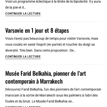
Voici un programme éclectique à la limite de la bipolarité. Il y aura
qu’il
de la joie et il…
faut
Varsovie
CONTINUER LA LECTURE
savoir
en
2
Varsovie en 1 jour et 8 étapes
jours
:
Vous n'avez pas beaucoup de temps pour visiter Varsovie, mais
Itinéraires
vous voulez en saisir l'esprit (en partie) et toucher du doigt sa
pour
diversité. Très bien. Dans cette proposition : De…
un
Varsovie
CONTINUER LA LECTURE
week-
en
end
1
Musée Farid Belkahia, pionner de l’art
jour
contemporain à Marrakech
et
8
Découvrez Farid Belkahia, l'un des pionniers de l'art contemporain
étapes
marocain à la sortie de Marrakech sous les palmiers à l'abri des
foules et du bruit. Le Musée Farid Belkahia se…
Musée