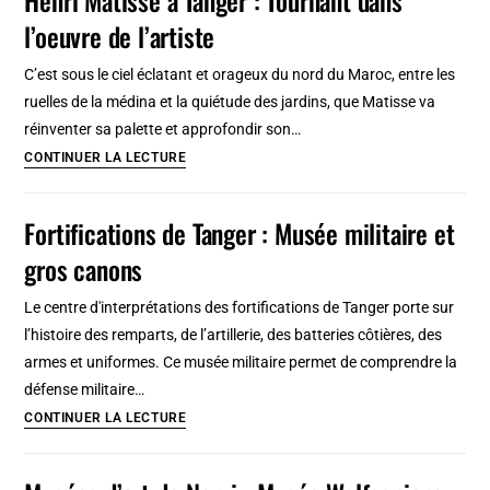
Tétouan
l’oeuvre de l’artiste
:
Visite
C’est sous le ciel éclatant et orageux du nord du Maroc, entre les
culturelle
ruelles de la médina et la quiétude des jardins, que Matisse va
intéressante
réinventer sa palette et approfondir son…
Henri
CONTINUER LA LECTURE
Matisse
à
Fortifications de Tanger : Musée militaire et
Tanger
gros canons
:
Tournant
Le centre d'interprétations des fortifications de Tanger porte sur
dans
l’histoire des remparts, de l’artillerie, des batteries côtières, des
l’oeuvre
armes et uniformes. Ce musée militaire permet de comprendre la
de
défense militaire…
l’artiste
Fortifications
CONTINUER LA LECTURE
de
Tanger