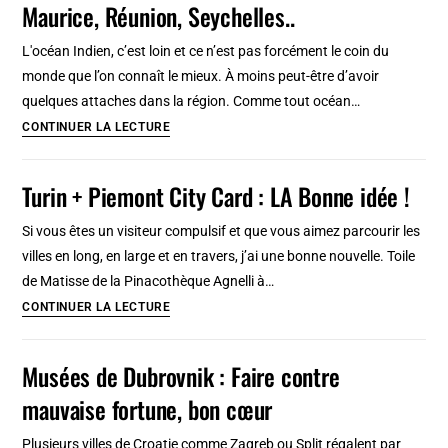
Maurice, Réunion, Seychelles..
:
800
L'océan Indien, c’est loin et ce n’est pas forcément le coin du
km
monde que l’on connaît le mieux. À moins peut-être d’avoir
en
quelques attaches dans la région. Comme tout océan…
7
Océan
CONTINUER LA LECTURE
jours
Indien
:
Turin + Piemont City Card : LA Bonne idée !
Quelles
îles
Si vous êtes un visiteur compulsif et que vous aimez parcourir les
visiter
villes en long, en large et en travers, j’ai une bonne nouvelle. Toile
?
de Matisse de la Pinacothèque Agnelli à…
Maurice,
Turin
CONTINUER LA LECTURE
Réunion,
+
Seychelles..
Piemont
Musées de Dubrovnik : Faire contre
City
mauvaise fortune, bon cœur
Card
:
Plusieurs villes de Croatie comme Zagreb ou Split régalent par