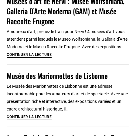
Musées d’art de Nervi : Musée Wolfsoniana,
:
Galleria D’Arte Moderna (GAM) et Musée
Musée
militaire
Raccolte Frugone
et
Amoureux d'art, prenez le train pour Nervi ! 4 musées d'art vous
gros
attendent parmi lesquels le Museo Wolfsoniana, la Galleria d’Arte
canons
Moderna et le Museo Raccolte Frugone. Avec des expositions…
Musées
CONTINUER LA LECTURE
d’art
de
Musée des Marionnettes de Lisbonne
Nervi
:
Le Musée des Marionnettes de Lisbonne est une adresse
Musée
incontournable pour les amateurs d’art et de spectacle. Avec une
Wolfsoniana,
présentation riche et interactive, des expositions variées et un
Galleria
cadre architectural historique, il…
D’Arte
Musée
CONTINUER LA LECTURE
Moderna
des
(GAM)
Marionnettes