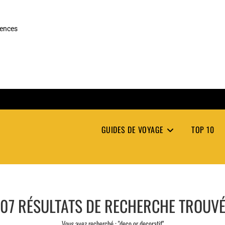
rences
GUIDES DE VOYAGE
TOP 10
07
RÉSULTATS DE RECHERCHE TROUV
Vous avez recherché : "deco or decoratif"