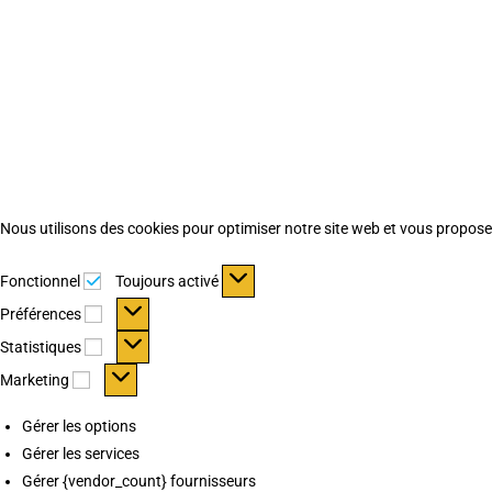
Nous utilisons des cookies pour optimiser notre site web et vous proposer 
Fonctionnel
Fonctionnel
Toujours activé
Préférences
Préférences
Statistiques
Statistiques
Marketing
Marketing
Gérer les options
Gérer les services
Gérer {vendor_count} fournisseurs