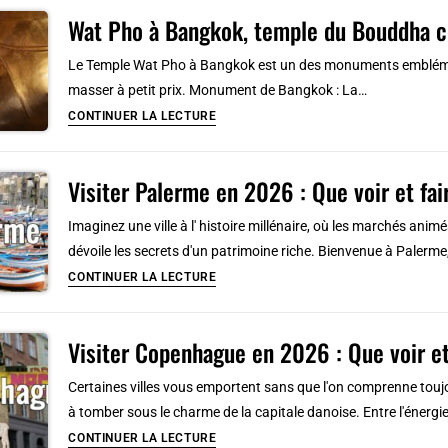
musées
Wat Pho à Bangkok, temple du Bouddha c
Vietnam
à
[Sud]
Naples
Le Temple Wat Pho à Bangkok est un des monuments emblématiq
:
masser à petit prix. Monument de Bangkok : La…
Lieux
Wat
CONTINUER LA LECTURE
insolites
Pho
et
à
peu
Visiter Palerme en 2026 : Que voir et fai
Bangkok,
connus
temple
Imaginez une ville à l' histoire millénaire, où les marchés a
du
dévoile les secrets d'un patrimoine riche. Bienvenue à Palerme, l
Bouddha
Visiter
CONTINUER LA LECTURE
couché
Palerme
et
en
massages
Visiter Copenhague en 2026 : Que voir e
2026
thai
:
Certaines villes vous emportent sans que l'on comprenne touj
[Phra
Que
à tomber sous le charme de la capitale danoise. Entre l'éner
Nakhon]
voir
Visiter
CONTINUER LA LECTURE