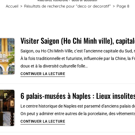
Accueil
>
Résultats de recherche pour
“deco or decoratif”
>
Page 8
Visiter Saigon (Ho Chi Minh ville), capi
Saigon, ou Ho Chi Minh-Ville, c’est l’ancienne capitale du Su
À la fois traditionnelle et futuriste, influencée par la Chine, la
doux et à la diversité culturelle folle…
Visiter
CONTINUER LA LECTURE
Saigon
(Ho
6 palais-musées à Naples : Lieux insolit
Chi
Minh
Le centre historique de Naples est parsemé d'anciens palais 
ville),
On peut y admirer entre autres de la porcelaine, des vêtement
capitale
6
CONTINUER LA LECTURE
économique
palais-
du