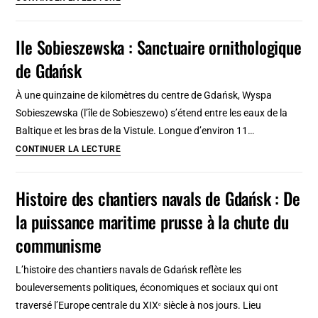
Pologne
dans
la
Ile Sobieszewska : Sanctuaire ornithologique
Tricité
de Gdańsk
:
entre
À une quinzaine de kilomètres du centre de Gdańsk, Wyspa
compagnons,
Sobieszewska (l’île de Sobieszewo) s’étend entre les eaux de la
travailleurs
Baltique et les bras de la Vistule. Longue d’environ 11…
et
Ile
CONTINUER LA LECTURE
survivants
Sobieszewska
:
Histoire des chantiers navals de Gdańsk : De
Sanctuaire
la puissance maritime prusse à la chute du
ornithologique
de
communisme
Gdańsk
L’histoire des chantiers navals de Gdańsk reflète les
bouleversements politiques, économiques et sociaux qui ont
traversé l’Europe centrale du XIXᵉ siècle à nos jours. Lieu