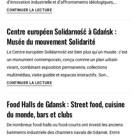
d’innovation industrielle et d’affrontements idéologiques,…
Histoire
CONTINUER LA LECTURE
des
chantiers
Centre européen Solidarność à Gdańsk :
navals
Musée du mouvement Solidarité
de
Gdańsk
Le Centre européen Solidarność est bien plus qu’un musée : c’est
:
un monument contemporain, conçu comme un plan urbain
De
vivant, combinant exposition permanente, collections
la
multimédias, visite guidée et espaces interactifs. Son…
puissance
Centre
CONTINUER LA LECTURE
maritime
européen
prusse
Solidarność
Food Halls de Gdansk : Street food, cuisine
à
à
la
du monde, bars et clubs
Gdańsk
chute
:
du
De nombreux food-halls ou food-courts ont investi les anciens
Musée
communisme
batiments industriels des chantiers navals de Gdansk. Entre
du