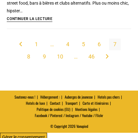
street food, bars à bières et clubs alternatifs. Plus ou moins chic,
mouvement
hipster…
Solidarité
Food
CONTINUER LA LECTURE
Halls
de
Gdansk
1
…
4
5
6
7
Go to the previous page
:
8
9
10
…
46
Street
Aller à la page s
food,
cuisine
du
monde,
bars
Soutenez-nous !
Hébergement :
Auberges de jeunesse
Hotels pas chers
Hotels de luxe
Contact
et
Transport
Carte et itinéraires
Politique de cookies (EU)
Mentions légales
clubs
Facebook / Pinterest / Instagram / Youtube / Flickr
© Copyright 2026 Vanupied
Gérer le consentement