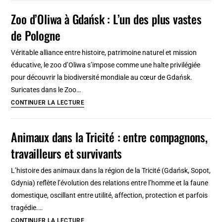
Centre
Zoo d’Oliwa à Gdańsk : L’un des plus vastes
Historique
de Pologne
de
Gdańsk
Véritable alliance entre histoire, patrimoine naturel et mission
éducative, le zoo d’Oliwa s’impose comme une halte privilégiée
pour découvrir la biodiversité mondiale au cœur de Gdańsk.
Suricates dans le Zoo…
Zoo
CONTINUER LA LECTURE
d’Oliwa
à
Animaux dans la Tricité : entre compagnons,
Gdańsk
travailleurs et survivants
:
L’un
L’histoire des animaux dans la région de la Tricité (Gdańsk, Sopot,
des
Gdynia) reflète l’évolution des relations entre l’homme et la faune
plus
domestique, oscillant entre utilité, affection, protection et parfois
vastes
tragédie.…
de
Animaux
CONTINUER LA LECTURE