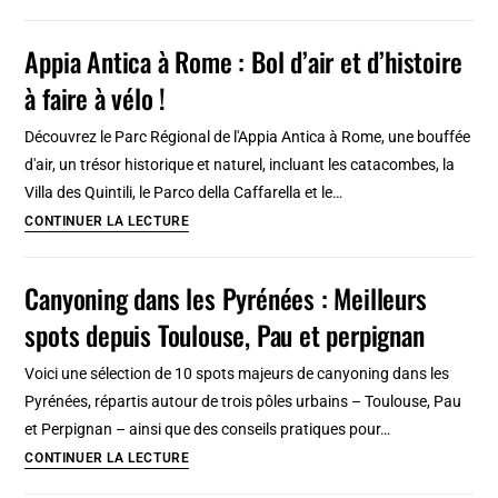
national
préhistorique,
Appia Antica à Rome : Bol d’air et d’histoire
ethnographique
à faire à vélo !
et
des
Découvrez le Parc Régional de l'Appia Antica à Rome, une bouffée
Arts
d'air, un trésor historique et naturel, incluant les catacombes, la
et
Villa des Quintili, le Parco della Caffarella et le…
Traditions
Appia
CONTINUER LA LECTURE
populaires
Antica
à
à
Canyoning dans les Pyrénées : Meilleurs
Rome
Rome
spots depuis Toulouse, Pau et perpignan
:
Bol
Voici une sélection de 10 spots majeurs de canyoning dans les
d’air
Pyrénées, répartis autour de trois pôles urbains – Toulouse, Pau
et
et Perpignan – ainsi que des conseils pratiques pour…
d’histoire
Canyoning
CONTINUER LA LECTURE
à
dans
faire