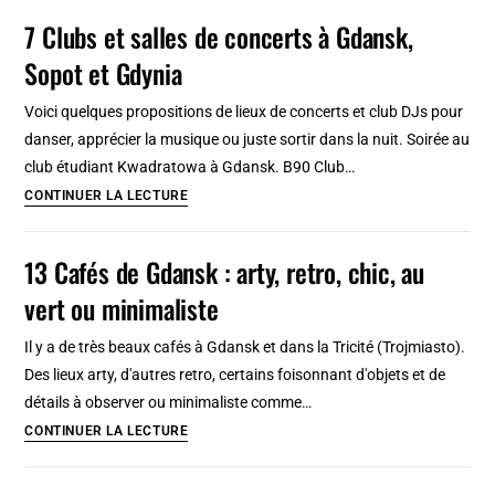
les
7 Clubs et salles de concerts à Gdansk,
à
Pyrénées
vélo
Sopot et Gdynia
:
!
Meilleurs
Voici quelques propositions de lieux de concerts et club DJs pour
spots
danser, apprécier la musique ou juste sortir dans la nuit. Soirée au
depuis
club étudiant Kwadratowa à Gdansk. B90 Club…
Toulouse,
7
CONTINUER LA LECTURE
Pau
Clubs
et
et
13 Cafés de Gdansk : arty, retro, chic, au
perpignan
salles
vert ou minimaliste
de
concerts
Il y a de très beaux cafés à Gdansk et dans la Tricité (Trojmiasto).
à
Des lieux arty, d'autres retro, certains foisonnant d'objets et de
Gdansk,
détails à observer ou minimaliste comme…
Sopot
13
CONTINUER LA LECTURE
et
Cafés
Gdynia
de