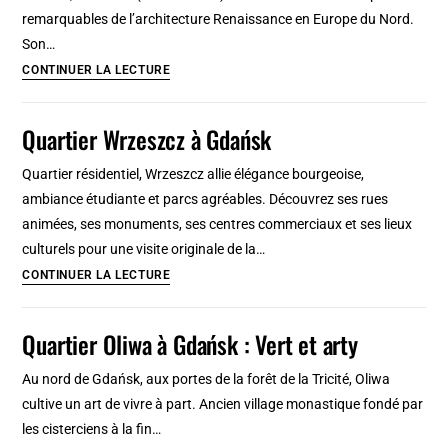
remarquables de l’architecture Renaissance en Europe du Nord.
Son…
Ratusz,
CONTINUER LA LECTURE
Hotel
de
Quartier Wrzeszcz à Gdańsk
ville
de
Quartier résidentiel, Wrzeszcz allie élégance bourgeoise,
Gdansk,
ambiance étudiante et parcs agréables. Découvrez ses rues
chef-
animées, ses monuments, ses centres commerciaux et ses lieux
d’œuvre
culturels pour une visite originale de la…
de
Quartier
CONTINUER LA LECTURE
la
Wrzeszcz
Renaissance
à
Quartier Oliwa à Gdańsk : Vert et arty
baltique
Gdańsk
Au nord de Gdańsk, aux portes de la forêt de la Tricité, Oliwa
cultive un art de vivre à part. Ancien village monastique fondé par
les cisterciens à la fin…