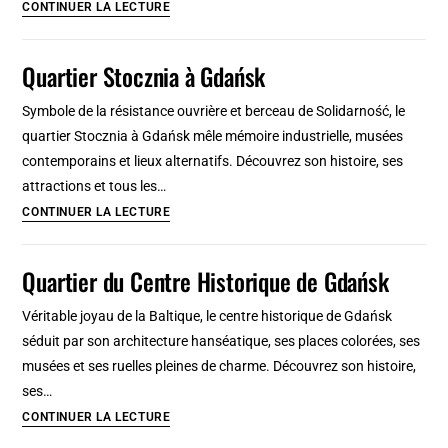
Quartier
CONTINUER LA LECTURE
Oliwa
à
Quartier Stocznia à Gdańsk
Gdańsk
:
Symbole de la résistance ouvrière et berceau de Solidarność, le
Vert
quartier Stocznia à Gdańsk mêle mémoire industrielle, musées
et
contemporains et lieux alternatifs. Découvrez son histoire, ses
arty
attractions et tous les…
Quartier
CONTINUER LA LECTURE
Stocznia
à
Quartier du Centre Historique de Gdańsk
Gdańsk
Véritable joyau de la Baltique, le centre historique de Gdańsk
séduit par son architecture hanséatique, ses places colorées, ses
musées et ses ruelles pleines de charme. Découvrez son histoire,
ses…
Quartier
CONTINUER LA LECTURE
du