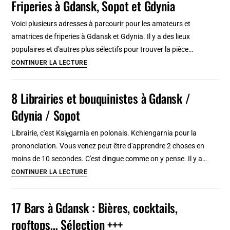
Friperies à Gdansk, Sopot et Gdynia
Gdansk
:
Voici plusieurs adresses à parcourir pour les amateurs et
arty,
amatrices de friperies à Gdansk et Gdynia. Il y a des lieux
retro,
populaires et d'autres plus sélectifs pour trouver la pièce…
chic,
Friperies
CONTINUER LA LECTURE
au
à
vert
Gdansk,
8 Librairies et bouquinistes à Gdansk /
ou
Sopot
Gdynia / Sopot
minimaliste
et
Gdynia
Librairie, c'est Księgarnia en polonais. Kchiengarnia pour la
prononciation. Vous venez peut être d'apprendre 2 choses en
moins de 10 secondes. C'est dingue comme on y pense. Il y a…
8
CONTINUER LA LECTURE
Librairies
et
17 Bars à Gdansk : Bières, cocktails,
bouquinistes
rooftops… Sélection +++
à