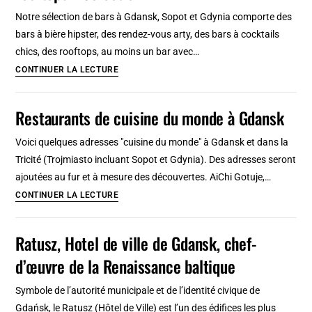
Gdansk
Notre sélection de bars à Gdansk, Sopot et Gdynia comporte des
/
bars à bière hipster, des rendez-vous arty, des bars à cocktails
Gdynia
chics, des rooftops, au moins un bar avec…
/
17
CONTINUER LA LECTURE
Sopot
Bars
à
Restaurants de cuisine du monde à Gdansk
Gdansk
:
Voici quelques adresses "cuisine du monde" à Gdansk et dans la
Bières,
Tricité (Trojmiasto incluant Sopot et Gdynia). Des adresses seront
cocktails,
ajoutées au fur et à mesure des découvertes. AiChi Gotuje,…
rooftops…
Restaurants
CONTINUER LA LECTURE
Sélection
de
+++
cuisine
Ratusz, Hotel de ville de Gdansk, chef-
du
d’œuvre de la Renaissance baltique
monde
à
Symbole de l’autorité municipale et de l’identité civique de
Gdansk
Gdańsk, le Ratusz (Hôtel de Ville) est l’un des édifices les plus