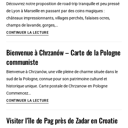
Découvrez notre proposition de road-trip tranquille et peu pressé
pratiques
de Lyon à Marseille en passant par des coins magiques :
&
châteaux impressionnants, villages perchés, falaises ocres,
vacances
champs de lavande, gorges,…
en
Road
CONTINUER LA LECTURE
plein
trip
air
Lyon-
Bienvenue à Chrzanów – Carte de la Pologne
Marseille
communiste
:
Itinéraires
Bienvenue à Chrzanów, une ville pleine de charme située dans le
slow
sud de la Pologne, connue pour son patrimoine culturel et
travel
historique unique. Carte postale de Chrzanow en Pologne
en
Commencez…
7
Bienvenue
CONTINUER LA LECTURE
jours
à
Chrzanów
Visiter l’île de Pag près de Zadar en Croatie
–