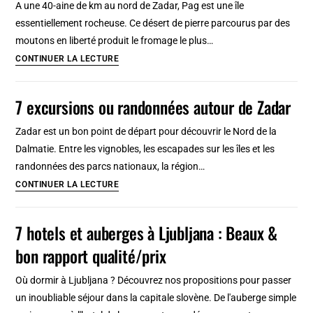
Carte
A une 40-aine de km au nord de Zadar, Pag est une île
de
essentiellement rocheuse. Ce désert de pierre parcourus par des
la
moutons en liberté produit le fromage le plus…
Pologne
Visiter
CONTINUER LA LECTURE
communiste
l’île
de
7 excursions ou randonnées autour de Zadar
Pag
près
Zadar est un bon point de départ pour découvrir le Nord de la
de
Dalmatie. Entre les vignobles, les escapades sur les îles et les
Zadar
randonnées des parcs nationaux, la région…
en
7
CONTINUER LA LECTURE
Croatie
excursions
ou
7 hotels et auberges à Ljubljana : Beaux &
randonnées
bon rapport qualité/prix
autour
de
Où dormir à Ljubljana ? Découvrez nos propositions pour passer
Zadar
un inoubliable séjour dans la capitale slovène. De l'auberge simple