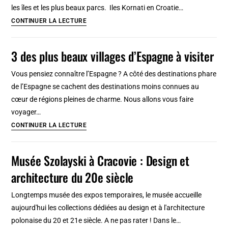
Ljubljana
les îles et les plus beaux parcs. Iles Kornati en Croatie…
Visiter
CONTINUER LA LECTURE
la
Croatie
3 des plus beaux villages d’Espagne à visiter
en
2026
Vous pensiez connaître l’Espagne ? A côté des destinations phare
:
de l’Espagne se cachent des destinations moins connues au
Guide
cœur de régions pleines de charme. Nous allons vous faire
touristique
voyager…
incontournable
3
CONTINUER LA LECTURE
et
des
insolite
plus
Musée Szolayski à Cracovie : Design et
beaux
architecture du 20e siècle
villages
d’Espagne
Longtemps musée des expos temporaires, le musée accueille
à
aujourd'hui les collections dédiées au design et à l'architecture
visiter
polonaise du 20 et 21e siècle. A ne pas rater ! Dans le…