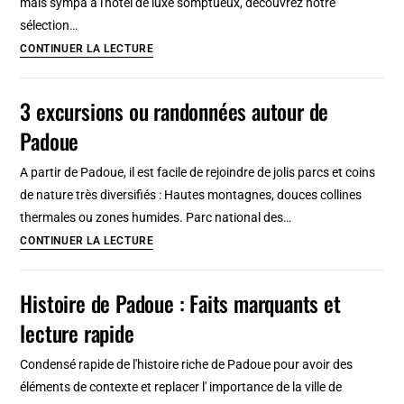
mais sympa à l'hotel de luxe somptueux, découvrez notre
sélection…
7
CONTINUER LA LECTURE
hotels
et
3 excursions ou randonnées autour de
auberges
Padoue
à
Ljubljana
A partir de Padoue, il est facile de rejoindre de jolis parcs et coins
:
de nature très diversifiés : Hautes montagnes, douces collines
Beaux
thermales ou zones humides. Parc national des…
&
3
CONTINUER LA LECTURE
bon
excursions
rapport
ou
Histoire de Padoue : Faits marquants et
qualité/prix
randonnées
lecture rapide
autour
de
Condensé rapide de l'histoire riche de Padoue pour avoir des
Padoue
éléments de contexte et replacer l' importance de la ville de