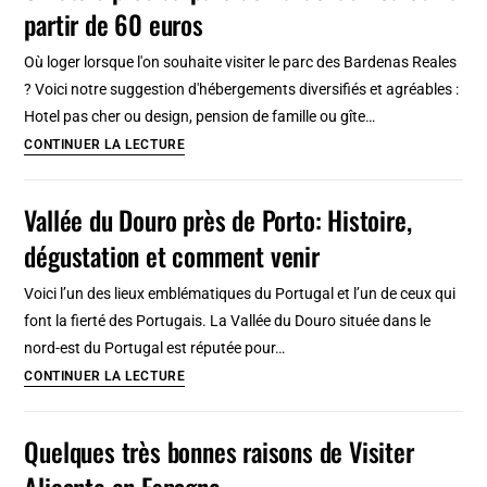
partir de 60 euros
atypique
?
Où loger lorsque l'on souhaite visiter le parc des Bardenas Reales
? Voici notre suggestion d'hébergements diversifiés et agréables :
Hotel pas cher ou design, pension de famille ou gîte…
6
CONTINUER LA LECTURE
hotels
près
Vallée du Douro près de Porto: Histoire,
du
dégustation et comment venir
parc
de
Voici l’un des lieux emblématiques du Portugal et l’un de ceux qui
Bardenas
font la fierté des Portugais. La Vallée du Douro située dans le
Reales :
nord-est du Portugal est réputée pour…
à
Vallée
CONTINUER LA LECTURE
partir
du
de
Douro
Quelques très bonnes raisons de Visiter
60
près
euros
Alicante en Espagne
de