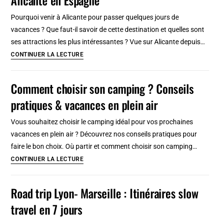
Porto:
Pourquoi venir à Alicante pour passer quelques jours de
Histoire,
vacances ? Que faut-il savoir de cette destination et quelles sont
dégustation
ses attractions les plus intéressantes ? Vue sur Alicante depuis…
et
Quelques
CONTINUER LA LECTURE
comment
très
venir
bonnes
Comment choisir son camping ? Conseils
raisons
pratiques & vacances en plein air
de
Visiter
Vous souhaitez choisir le camping idéal pour vos prochaines
Alicante
vacances en plein air ? Découvrez nos conseils pratiques pour
en
faire le bon choix. Où partir et comment choisir son camping…
Espagne
Comment
CONTINUER LA LECTURE
choisir
son
Road trip Lyon- Marseille : Itinéraires slow
camping
travel en 7 jours
?
Conseils