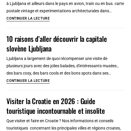
à Ljubljana et ailleurs dans le pays en avion, train ou en bus. carte
Skocjan,
postale vintage et experimentations architecturales dans…
Kamnik,
Informations
CONTINUER LA LECTURE
Piran…
pratiques
pour
10 raisons d’aller découvrir la capitale
venir
slovène Ljubljana
en
Slovénie
Ljubljana a largement de quoi récompenser une visite de
et
plusieurs jours avec des jolies balades, d'intéressants musées ,
à
des bars cosy, des bars cools et des bons spots dans ses…
Ljubljana
10
CONTINUER LA LECTURE
raisons
d’aller
Visiter la Croatie en 2026 : Guide
découvrir
touristique incontournable et insolite
la
capitale
Que visiter et faire en Croatie ? Nos informations et conseils
slovène
touristiques concernant les principales villes et régions croates,