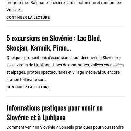
programme : Baignade, croisière, jardin botanique et randonnée.
lire
Vue sur…
3
CONTINUER LA LECTURE
excursions
près
5 excursions en Slovénie : Lac Bled,
de
Skocjan, Kamnik, Piran…
Vérone
:
Quelques propositions d'excursions pour découvrir la Slovénie et
Lac
les environs de Ljubljana : Lacs de montagnes, vallées encaissées
de
et alpages, grottes spectaculaires et village médiéval ou encore
garde,
station balnéaire sur…
Lessinia
5
CONTINUER LA LECTURE
et
excursions
ailleurs
en
Informations pratiques pour venir en
Slovénie
Slovénie et à Ljubljana
:
Lac
Comment venir en Slovénie ? Conseils pratiques pour vous rendre
Bled,