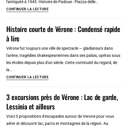
l'antiquité à 1945. Histoire de Padoue : Piazza delle…
Histoire
CONTINUER LA LECTURE
de
Padoue
Histoire courte de Vérone : Condensé rapide
:
à lire
Faits
marquants
Vérone fut toujours une ville de spectacle — gladiateurs dans
et
l'arène, tragédies shakespeariennes dans ses palais, opéras sous
lecture
les étoiles depuis plus d'un siècle. Cette continuité du regard, de
rapide
la…
Histoire
CONTINUER LA LECTURE
courte
de
3 excursions près de Vérone : Lac de garde,
Vérone
Lessinia et ailleurs
:
Condensé
Voici 3 propositions d'escapades autour de Verone pour vous
rapide
aérer et découvrir lac, parcs et montagnes de la région. Au
à