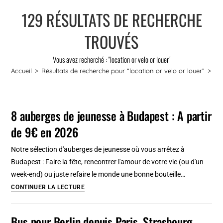
129
RÉSULTATS DE RECHERCHE
TROUVÉS
Vous avez recherché : "location or velo or louer"
Accueil
>
Résultats de recherche pour
“location or velo or louer”
>
Pa
8 auberges de jeunesse à Budapest : A partir
de 9€ en 2026
Notre sélection d'auberges de jeunesse où vous arrêtez à
Budapest : Faire la fête, rencontrer l'amour de votre vie (ou d'un
week-end) ou juste refaire le monde une bonne bouteille…
8
CONTINUER LA LECTURE
auberges
de
Bus pour Berlin depuis Paris, Strasbourg,