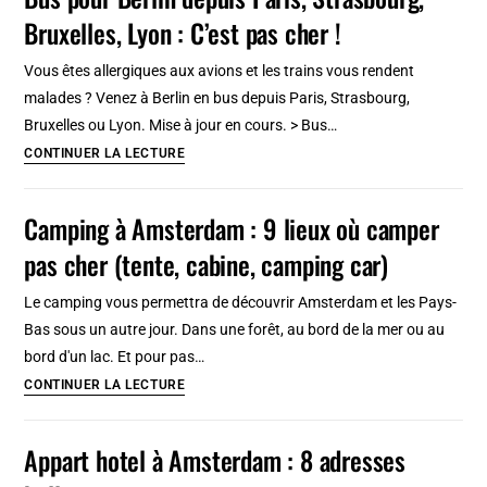
jeunesse
Bruxelles, Lyon : C’est pas cher !
à
Budapest
Vous êtes allergiques aux avions et les trains vous rendent
:
malades ? Venez à Berlin en bus depuis Paris, Strasbourg,
A
Bruxelles ou Lyon. Mise à jour en cours. > Bus…
partir
Bus
CONTINUER LA LECTURE
de
pour
9€
Berlin
Camping à Amsterdam : 9 lieux où camper
en
depuis
2026
pas cher (tente, cabine, camping car)
Paris,
Strasbourg,
Le camping vous permettra de découvrir Amsterdam et les Pays-
Bruxelles,
Bas sous un autre jour. Dans une forêt, au bord de la mer ou au
Lyon
bord d'un lac. Et pour pas…
:
Camping
CONTINUER LA LECTURE
C’est
à
pas
Amsterdam
Appart hotel à Amsterdam : 8 adresses
cher
:
!