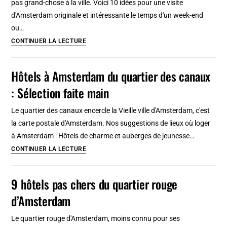
pas grand-chose à la ville. Voici 10 idées pour une visite
d'Amsterdam originale et intéressante le temps d'un week-end
ou…
Top
CONTINUER LA LECTURE
:
10
Hôtels à Amsterdam du quartier des canaux
raisons
: Sélection faite main
d’aimer
Amsterdam
Le quartier des canaux encercle la Vieille ville d'Amsterdam, c'est
la carte postale d'Amsterdam. Nos suggestions de lieux où loger
à Amsterdam : Hôtels de charme et auberges de jeunesse…
Hôtels
CONTINUER LA LECTURE
à
Amsterdam
9 hôtels pas chers du quartier rouge
du
d’Amsterdam
quartier
des
Le quartier rouge d'Amsterdam, moins connu pour ses
canaux