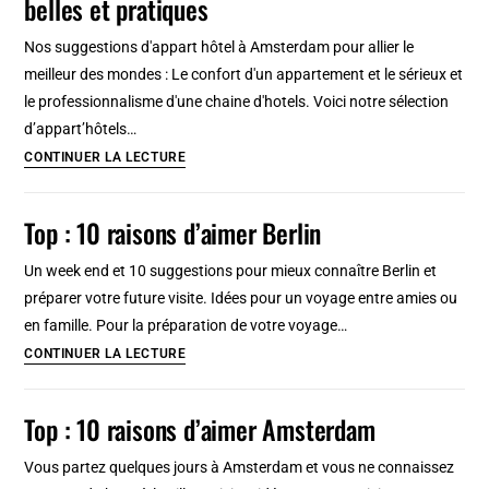
belles et pratiques
9
lieux
Nos suggestions d'appart hôtel à Amsterdam pour allier le
où
meilleur des mondes : Le confort d'un appartement et le sérieux et
camper
le professionnalisme d'une chaine d'hotels. Voici notre sélection
pas
d’appart’hôtels…
cher
Appart
CONTINUER LA LECTURE
(tente,
hotel
cabine,
à
Top : 10 raisons d’aimer Berlin
camping
Amsterdam
car)
:
Un week end et 10 suggestions pour mieux connaître Berlin et
8
préparer votre future visite. Idées pour un voyage entre amies ou
adresses
en famille. Pour la préparation de votre voyage…
belles
Top
CONTINUER LA LECTURE
et
:
pratiques
10
Top : 10 raisons d’aimer Amsterdam
raisons
d’aimer
Vous partez quelques jours à Amsterdam et vous ne connaissez
Berlin