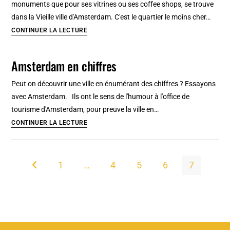
monuments que pour ses vitrines ou ses coffee shops, se trouve
:
dans la Vieille ville d'Amsterdam. C'est le quartier le moins cher…
Sélection
9
CONTINUER LA LECTURE
faite
hôtels
main
pas
Amsterdam en chiffres
chers
du
Peut on découvrir une ville en énumérant des chiffres ? Essayons
quartier
avec Amsterdam. Ils ont le sens de l'humour à l'office de
rouge
tourisme d'Amsterdam, pour preuve la ville en…
d’Amsterdam
Amsterdam
CONTINUER LA LECTURE
en
chiffres
1
…
4
5
6
7
Go to the previous page