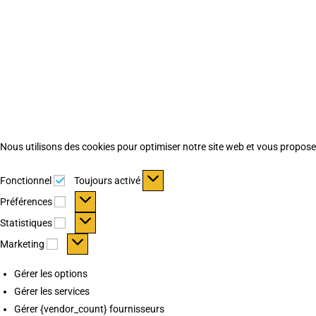
Nous utilisons des cookies pour optimiser notre site web et vous proposer 
Fonctionnel
Fonctionnel
Toujours activé
Préférences
Préférences
Statistiques
Statistiques
Marketing
Marketing
Gérer les options
Gérer les services
Gérer {vendor_count} fournisseurs