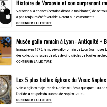
Histoire de Varsovie et son surprenant mu
Setas
à
Varsovie a la chance (certains diront la malchance) de se trouv
Séville:
a pas toujours été favorable. Retour sur les moments…
construction
Histoire
CONTINUER LA LECTURE
exceptionnelle
de
Varsovie
Musée gallo romain à Lyon : Antiquité + 
et
son
Inauguré en 1975, le musée gallo-romain de Lyon (ou musée L
surprenant
des collections issues de plus de cinq siècles de fouilles arc
musée
Musée
CONTINUER LA LECTURE
[Vieille
gallo
Ville
romain
]
Les 5 plus belles églises du Vieux Naples
à
Lyon
Voici 5 églises majeures de Naples situées à quelques 100 de mè
:
l'oeil de la coupole du Duomo de Naples Cette…
Antiquité
Les
CONTINUER LA LECTURE
+
5