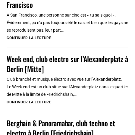
Francisco
amer
de
À San Francisco, une personne sur cinq est « tu sais quoi ».
1968
Évidemment, ça n'a pas toujours été le cas, et bien que les gays ne
se reproduisent pas, leur part…
Gay
CONTINUER LA LECTURE
Pride
:
Week end, club electro sur l’Alexanderplatz à
Cherchez
Berlin [Mitte]
l’origine
à
Club branché et musique électro avec vue sur l’Alexanderplatz.
San
Le Week end est un club situé sur l’Alexanderplatz dans le quartier
Francisco
de Mitte à la limite de Friedrichshain,…
Week
CONTINUER LA LECTURE
end,
club
Berghain & Panoramabar, club techno et
electro
electro à Berlin [Friedrichshain]
sur