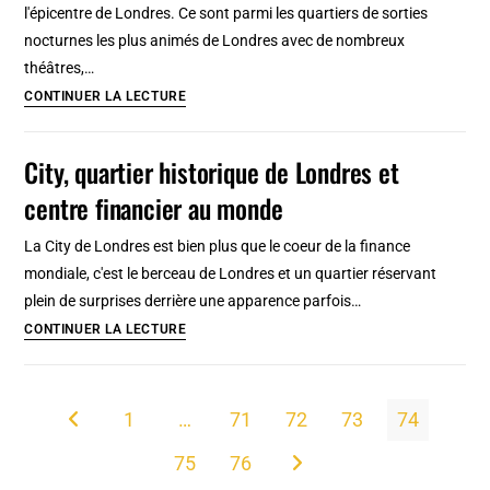
l'épicentre de Londres. Ce sont parmi les quartiers de sorties
à
nocturnes les plus animés de Londres avec de nombreux
Chinatown
théâtres,…
Quartiers
CONTINUER LA LECTURE
de
Soho
City, quartier historique de Londres et
et
centre financier au monde
Covent
garden,
La City de Londres est bien plus que le coeur de la finance
le
mondiale, c'est le berceau de Londres et un quartier réservant
centre
plein de surprises derrière une apparence parfois…
de
City,
CONTINUER LA LECTURE
Londres
quartier
historique
de
1
…
71
72
73
74
Go to the previous page
Londres
75
76
et
Aller à la page suivante