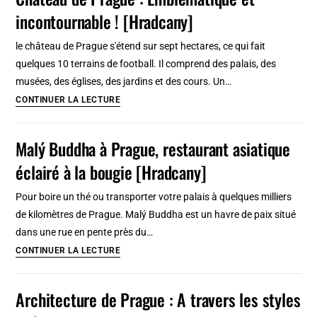
martyr
incontournable ! [Hradcany]
du
printemps
le château de Prague s'étend sur sept hectares, ce qui fait
de
quelques 10 terrains de football. Il comprend des palais, des
Prague
musées, des églises, des jardins et des cours. Un…
Chateau
CONTINUER LA LECTURE
de
Prague
Malý Buddha à Prague, restaurant asiatique
:
éclairé à la bougie [Hradcany]
Emblématique
et
Pour boire un thé ou transporter votre palais à quelques milliers
incontournable
de kilomètres de Prague. Malý Buddha est un havre de paix situé
!
dans une rue en pente près du…
[Hradcany]
Malý
CONTINUER LA LECTURE
Buddha
à
Architecture de Prague : A travers les styles
Prague,