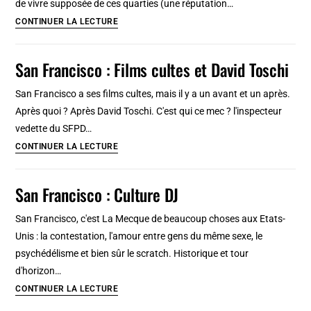
de vivre supposée de ces quarties (une réputation…
?
Séries
CONTINUER LA LECTURE
TV
à
San Francisco : Films cultes et David Toschi
San
Francisco
San Francisco a ses films cultes, mais il y a un avant et un après.
Après quoi ? Après David Toschi. C'est qui ce mec ? l'inspecteur
vedette du SFPD…
San
CONTINUER LA LECTURE
Francisco
:
San Francisco : Culture DJ
Films
cultes
San Francisco, c'est La Mecque de beaucoup choses aux Etats-
et
Unis : la contestation, l'amour entre gens du même sexe, le
David
psychédélisme et bien sûr le scratch. Historique et tour
Toschi
d'horizon…
San
CONTINUER LA LECTURE
Francisco