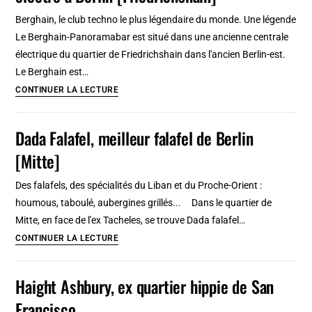
l’Alexanderplatz
Berghain, le club techno le plus légendaire du monde. Une légende
à
Le Berghain-Panoramabar est situé dans une ancienne centrale
Berlin
électrique du quartier de Friedrichshain dans l'ancien Berlin-est.
[Mitte]
Le Berghain est…
Berghain
CONTINUER LA LECTURE
&
Panoramabar,
Dada Falafel, meilleur falafel de Berlin
club
[Mitte]
techno
et
Des falafels, des spécialités du Liban et du Proche-Orient :
electro
houmous, taboulé, aubergines grillés... Dans le quartier de
à
Mitte, en face de l'ex Tacheles, se trouve Dada falafel…
Berlin
Dada
CONTINUER LA LECTURE
[Friedrichshain]
Falafel,
meilleur
Haight Ashbury, ex quartier hippie de San
falafel
Francisco
de