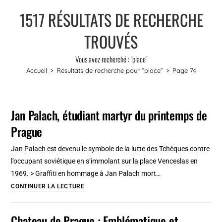
1517
RÉSULTATS DE RECHERCHE
TROUVÉS
Vous avez recherché : "place"
Accueil
>
Résultats de recherche pour
“place”
>
Page 74
Jan Palach, étudiant martyr du printemps de
Prague
Jan Palach est devenu le symbole de la lutte des Tchèques contre
l’occupant soviétique en s’immolant sur la place Venceslas en
1969. > Graffiti en hommage à Jan Palach mort…
Jan
CONTINUER LA LECTURE
Palach,
étudiant
Chateau de Prague : Emblématique et