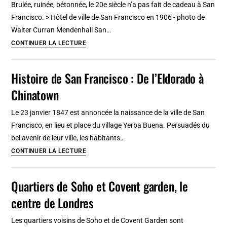
Brulée, ruinée, bétonnée, le 20e siècle n’a pas fait de cadeau à San
à
Francisco. > Hôtel de ville de San Francisco en 1906 - photo de
San
Walter Curran Mendenhall San…
Francisco
San
CONTINUER LA LECTURE
Francisco
au
Histoire de San Francisco : De l’Eldorado à
20e
Chinatown
:
Destruction,
Le 23 janvier 1847 est annoncée la naissance de la ville de San
crise
Francisco, en lieu et place du village Yerba Buena. Persuadés du
et
bel avenir de leur ville, les habitants…
béton
Histoire
CONTINUER LA LECTURE
de
San
Quartiers de Soho et Covent garden, le
Francisco
centre de Londres
:
De
Les quartiers voisins de Soho et de Covent Garden sont
l’Eldorado