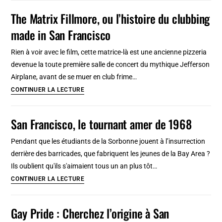
:
The Matrix Fillmore, ou l’histoire du clubbing
Culture
made in San Francisco
DJ
Rien à voir avec le film, cette matrice-là est une ancienne pizzeria
devenue la toute première salle de concert du mythique Jefferson
Airplane, avant de se muer en club frime…
The
CONTINUER LA LECTURE
Matrix
Fillmore,
San Francisco, le tournant amer de 1968
ou
l’histoire
Pendant que les étudiants de la Sorbonne jouent à l’insurrection
du
derrière des barricades, que fabriquent les jeunes de la Bay Area ?
clubbing
Ils oublient qu'ils s'aimaient tous un an plus tôt…
made
San
CONTINUER LA LECTURE
in
Francisco,
San
le
Gay Pride : Cherchez l’origine à San
Francisco
tournant