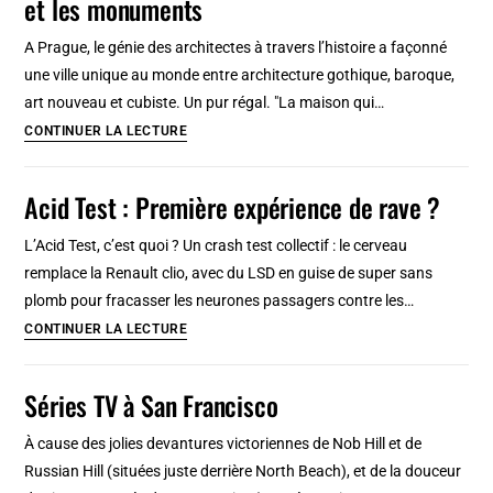
et les monuments
restaurant
asiatique
A Prague, le génie des architectes à travers l’histoire a façonné
éclairé
une ville unique au monde entre architecture gothique, baroque,
à
art nouveau et cubiste. Un pur régal. "La maison qui…
la
Architecture
CONTINUER LA LECTURE
bougie
de
[Hradcany]
Prague
Acid Test : Première expérience de rave ?
:
A
L’Acid Test, c’est quoi ? Un crash test collectif : le cerveau
travers
remplace la Renault clio, avec du LSD en guise de super sans
les
plomb pour fracasser les neurones passagers contre les…
styles
Acid
CONTINUER LA LECTURE
et
Test
les
:
Séries TV à San Francisco
monuments
Première
expérience
À cause des jolies devantures victoriennes de Nob Hill et de
de
Russian Hill (situées juste derrière North Beach), et de la douceur
rave