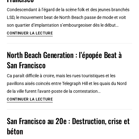
Berlin
Condescendant à l’égard de la scène folk et des jeunes branchés
[Mitte]
LSD, le mouvement beat de North Beach passe de mode et voit
son quartier d’implantation s’embourgeoiser dès le début…
Haight
CONTINUER LA LECTURE
Ashbury,
ex
North Beach Generation : l’épopée Beat à
quartier
San Francisco
hippie
de
Ca paraît difficile à croire, mais les rues touristiques et les
San
pavillons aisés coincés entre Telegraph Hill et les quais du Nord
Francisco
de la ville furent l'avant-poste de la contestation…
North
CONTINUER LA LECTURE
Beach
Generation
San Francisco au 20e : Destruction, crise et
:
béton
l’épopée
Beat