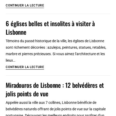
[Wola]
9
CONTINUER LA LECTURE
bars
insolites
6 églises belles et insolites à visiter à
à
Lisbonne
Lisbonne
:
Témoins du passé historique de la ville, les églises de Lisbonne
Cocktail,
sont richement décorées : azulejos, peintures, statues, retables,
microbrasserie,
marbre et pierres précieuses. Si vous aimez l'architecture et les
sur
lieux…
l’eau..
6
CONTINUER LA LECTURE
églises
belles
Miradouros de Lisbonne : 12 belvédères et
et
jolis points de vue
insolites
à
Appelée aussi la ville aux 7 collines, Lisbonne bénéficie de
visiter
belvédères naturels offrant de jolis points de vue sur la capitale
à
portugaise. Découvrez les meilleurs endroits pour profiter d'un