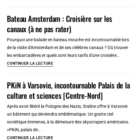
musée
d’art
Bateau Amsterdam : Croisière sur les
contemporain
canaux (à ne pas rater)
Zachęta
à
Pourquoi une balade en bateau mouche est incontournable lors
Varsovie
de la visite d'Amsterdam et de ses célèbres canaux ? Où trouver
!
les embarcadères et quels sont leurs tarifs d'une croisière…
[Centre-
Bateau
CONTINUER LA LECTURE
Nord]
Amsterdam
:
PKiN à Varsovie, incontournable Palais de la
Croisière
culture et sciences [Centre-Nord]
sur
les
Après avoir libéré la Pologne des Nazis, Staline offre à Varsovie
canaux
un bâtiment qui deviendra emblématique. Un gratte ciel
(à
soviétique immense, à la démesure des skyscrapers américains.
ne
>PKiN, palais de…
pas
PKiN
CONTINUER LA LECTURE