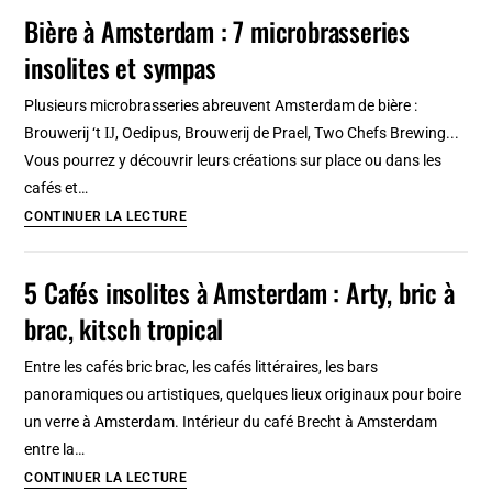
(Pologne)
Bière à Amsterdam : 7 microbrasseries
à
:
télécharger
insolites et sympas
Montagne,
ski,
Plusieurs microbrasseries abreuvent Amsterdam de bière :
architecture
Brouwerij ‘t Ĳ, Oedipus, Brouwerij de Prael, Two Chefs Brewing...
&
Vous pourrez y découvrir leurs créations sur place ou dans les
culture
cafés et…
Bière
CONTINUER LA LECTURE
à
Amsterdam
5 Cafés insolites à Amsterdam : Arty, bric à
:
brac, kitsch tropical
7
microbrasseries
Entre les cafés bric brac, les cafés littéraires, les bars
insolites
panoramiques ou artistiques, quelques lieux originaux pour boire
et
un verre à Amsterdam. Intérieur du café Brecht à Amsterdam
sympas
entre la…
5
CONTINUER LA LECTURE