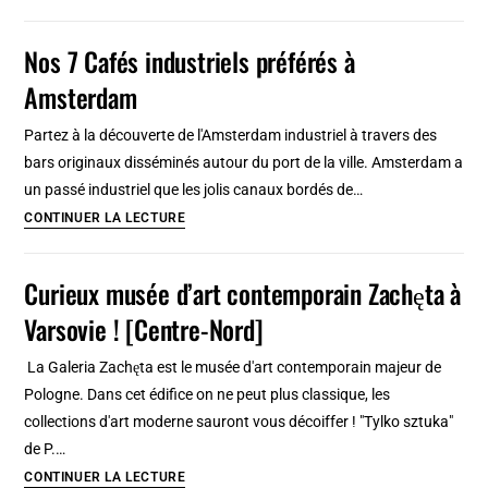
Cafés
insolites
Nos 7 Cafés industriels préférés à
à
Amsterdam
Amsterdam
:
Partez à la découverte de l'Amsterdam industriel à travers des
Arty,
bars originaux disséminés autour du port de la ville. Amsterdam a
bric
un passé industriel que les jolis canaux bordés de…
à
Nos
CONTINUER LA LECTURE
brac,
7
kitsch
Cafés
Curieux musée d’art contemporain Zachęta à
tropical
industriels
Varsovie ! [Centre-Nord]
préférés
à
La Galeria Zachęta est le musée d'art contemporain majeur de
Amsterdam
Pologne. Dans cet édifice on ne peut plus classique, les
collections d'art moderne sauront vous décoiffer ! "Tylko sztuka"
de P.…
Curieux
CONTINUER LA LECTURE