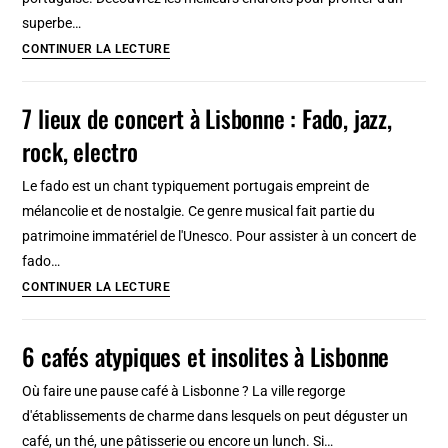
Lisbonne
superbe…
Miradouros
CONTINUER LA LECTURE
de
Lisbonne
7 lieux de concert à Lisbonne : Fado, jazz,
:
rock, electro
12
belvédères
Le fado est un chant typiquement portugais empreint de
et
mélancolie et de nostalgie. Ce genre musical fait partie du
jolis
patrimoine immatériel de l'Unesco. Pour assister à un concert de
points
fado…
de
7
CONTINUER LA LECTURE
vue
lieux
de
6 cafés atypiques et insolites à Lisbonne
concert
à
Où faire une pause café à Lisbonne ? La ville regorge
Lisbonne
d'établissements de charme dans lesquels on peut déguster un
:
café, un thé, une pâtisserie ou encore un lunch. Si…