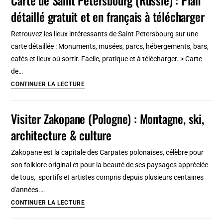
de
Suède
détaillé gratuit et en français à télécharger
la
Lituanie
Retrouvez les lieux intéressants de Saint Petersbourg sur une
:
carte détaillée : Monuments, musées, parcs, hébergements, bars,
10
cafés et lieux où sortir. Facile, pratique et à télécharger. > Carte
incontournables
de…
à
Carte
CONTINUER LA LECTURE
voir
de
et
Saint
Visiter Zakopane (Pologne) : Montagne, ski,
faire
Petersbourg
architecture & culture
(Russie)
:
Zakopane est la capitale des Carpates polonaises, célèbre pour
Plan
son folklore original et pour la beauté de ses paysages appréciée
détaillé
de tous, sportifs et artistes compris depuis plusieurs centaines
gratuit
d'années.…
et
Visiter
CONTINUER LA LECTURE
en
Zakopane
français