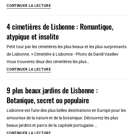
Fado,
6
CONTINUER LA LECTURE
jazz,
cafés
rock,
atypiques
4 cimetières de Lisbonne : Romantique,
electro
et
atypique et insolite
insolites
à
Petit tour par les cimetières les plus beaux et les plus surprenants
Lisbonne
de Lisbonne. > Cimetière à Lisbonne - Photo de Daniil Vasiliev
Vous trouverez deux des cimetières les plus…
4
CONTINUER LA LECTURE
cimetières
de
9 plus beaux jardins de Lisbonne :
Lisbonne
Botanique, secret ou populaire
:
Romantique,
Lisbonne est l'une des plus belles destinations en Europe pour les
atypique
amoureux de la nature et de la botanique. Découvrez les plus
et
beaux jardins et parcs de la capitale portugaise.…
insolite
9
CONTINUER LA LECTURE