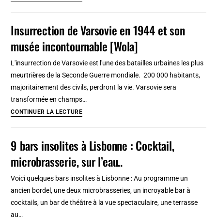
rater)
à
Varsovie,
Insurrection de Varsovie en 1944 et son
incontournable
musée incontournable [Wola]
Palais
de
L'insurrection de Varsovie est l'une des batailles urbaines les plus
la
meurtrières de la Seconde Guerre mondiale. 200 000 habitants,
culture
majoritairement des civils, perdront la vie. Varsovie sera
et
transformée en champs…
sciences
Insurrection
CONTINUER LA LECTURE
[Centre-
de
Nord]
Varsovie
9 bars insolites à Lisbonne : Cocktail,
en
microbrasserie, sur l’eau..
1944
et
Voici quelques bars insolites à Lisbonne : Au programme un
son
ancien bordel, une deux microbrasseries, un incroyable bar à
musée
cocktails, un bar de théâtre à la vue spectaculaire, une terrasse
incontournable
au…