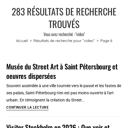
283
RÉSULTATS DE RECHERCHE
TROUVÉS
Vous avez recherché : "video"
Accueil
>
Résultats de recherche pour
“video”
>
Page 6
Musée du Street Art à Saint Pétersbourg et
oeuvres dispersées
Souvent assimilée à une ville tournée vers le passé et les fastes de
ses palais, Saint-Péterbourg n'en est pas moins ouverte à l'art
urbain. En témoignent la création du Street…
Musée
CONTINUER LA LECTURE
du
Street
Visiter Stockholm en 2026 : Que voir et