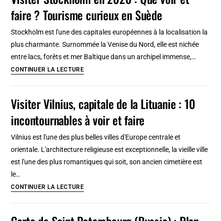
Art
faire ? Tourisme curieux en Suède
à
Saint
Stockholm est l'une des capitales européennes à la localisation la
Pétersbourg
plus charmante. Surnommée la Venise du Nord, elle est nichée
et
entre lacs, forêts et mer Baltique dans un archipel immense,…
oeuvres
Visiter
CONTINUER LA LECTURE
dispersées
Stockholm
en
Visiter Vilnius, capitale de la Lituanie : 10
2026
incontournables à voir et faire
:
Que
Vilnius est l'une des plus belles villes d'Europe centrale et
voir
orientale. L'architecture religieuse est exceptionnelle, la vieille ville
et
est l'une des plus romantiques qui soit, son ancien cimetière est
faire
le…
?
Visiter
CONTINUER LA LECTURE
Tourisme
Vilnius,
curieux
capitale
Carte de Saint Petersbourg (Russie) : Plan
en