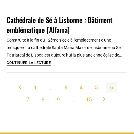
plus
beaux
Cathédrale de Sé à Lisbonne : Bâtiment
jardins
emblématique [Alfama]
de
Lisbonne
Construite à la fin du 12ème siècle à l'emplacement d'une
:
mosquée, La cathédrale Santa Maria Maior de Lisbonne ou Sé
Botanique,
Patriarcal de Lisboa est aujourd'hui la plus ancienne église de…
secret
Cathédrale
CONTINUER LA LECTURE
ou
de
populaire
Sé
à
1
…
3
4
5
6
Go to the previous page
Lisbonne
7
8
9
…
15
:
Aller à la page s
Bâtiment
emblématique
[Alfama]