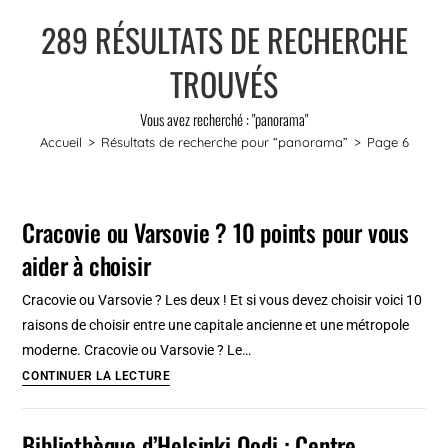
289
RÉSULTATS DE RECHERCHE
TROUVÉS
Vous avez recherché : "panorama"
Accueil
>
Résultats de recherche pour
“panorama”
>
Page 6
Cracovie ou Varsovie ? 10 points pour vous
aider à choisir
Cracovie ou Varsovie ? Les deux ! Et si vous devez choisir voici 10
raisons de choisir entre une capitale ancienne et une métropole
moderne. Cracovie ou Varsovie ? Le…
Cracovie
CONTINUER LA LECTURE
ou
Varsovie
Bibliothèque d’Helsinki Oodi : Centre