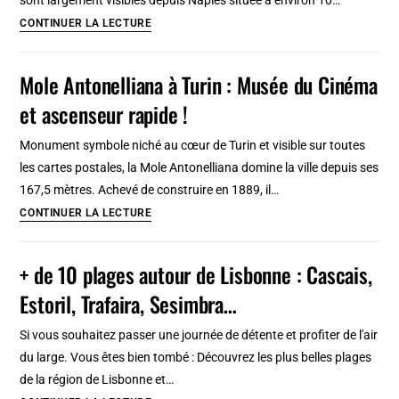
Visite
CONTINUER LA LECTURE
du
Vésuve,
Mole Antonelliana à Turin : Musée du Cinéma
volcan
et ascenseur rapide !
légendaire
près
Monument symbole niché au cœur de Turin et visible sur toutes
de
les cartes postales, la Mole Antonelliana domine la ville depuis ses
Naples
167,5 mètres. Achevé de construire en 1889, il…
(et
Mole
CONTINUER LA LECTURE
de
Antonelliana
Pompéi…)
à
+ de 10 plages autour de Lisbonne : Cascais,
Turin
Estoril, Trafaira, Sesimbra…
:
Musée
Si vous souhaitez passer une journée de détente et profiter de l'air
du
du large. Vous êtes bien tombé : Découvrez les plus belles plages
Cinéma
de la région de Lisbonne et…
et