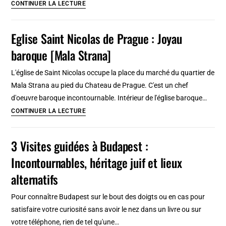
Pompéi
CONTINUER LA LECTURE
et
près
DIY
de
Eglise Saint Nicolas de Prague : Joyau
Naples,
baroque [Mala Strana]
la
cité
L'église de Saint Nicolas occupe la place du marché du quartier de
romaine
Mala Strana au pied du Chateau de Prague. C'est un chef
détruite
d'oeuvre baroque incontournable. Intérieur de l'église baroque…
par
Eglise
CONTINUER LA LECTURE
le
Saint
Vésuve
Nicolas
3 Visites guidées à Budapest :
de
Incontournables, héritage juif et lieux
Prague
:
alternatifs
Joyau
Pour connaître Budapest sur le bout des doigts ou en cas pour
baroque
satisfaire votre curiosité sans avoir le nez dans un livre ou sur
[Mala
votre téléphone, rien de tel qu'une…
Strana]