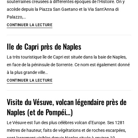
souterraines creusées à différentes époques de l’Histoire. On y
Lieux
accède depuis la Piazza San Gaetano et la Via Sant'Anna di
insolites
Palazzo,…
à
Souterrains
CONTINUER LA LECTURE
30
de
km
Naples
Ile de Capri près de Naples
de
:
Lisbonne
80
La très touristique île de Capri est située dans la baie de Naples,
km
en face de la péninsule de Sorrente. Ce nom est également donné
sous
à la plus grande ville…
la
Ile
CONTINUER LA LECTURE
ville
de
[Vieux
Capri
Visite du Vésuve, volcan légendaire près de
Naples]
près
Naples (et de Pompéi…)
de
Naples
Le Vésuve est l'un des plus célèbres volcan d’Europe. Ses 1281
mètres de hauteur, faits de végétations et de roches escarpées,
sont largement visibles depuis Naples située à environ 10…