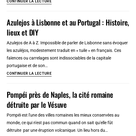
+
CONTINUER LA LECTURE
ascenseur
de
rapide
10
Azulejos à Lisbonne et au Portugal : Histoire,
!
plages
lieux et DIY
autour
de
Azulejos de A à Z. Impossible de parler de Lisbonne sans évoquer
Lisbonne
les azuléjos, modestement traduit en « tuile » en français. Ces
:
faïences ou carrelages sont indissociables de la capitale
Cascais,
portugaise et de son…
Estoril,
Azulejos
CONTINUER LA LECTURE
Trafaira, Sesimbra…
à
Lisbonne
Pompéi près de Naples, la cité romaine
et
détruite par le Vésuve
au
Portugal
Pompéi est l'une des villes romaines les mieux conservées au
:
monde, ce qui n'est pas commun quand on sait qu'elle fût
Histoire,
détruite par une éruption volcanique. Un lieu hors du…
lieux