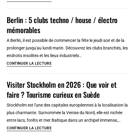
à
plus
partir
beaux
Berlin : 5 clubs techno / house / électro
de
palais
108
mémorables
de
euros
Turin
A Berlin, il est possible de commencer la fête le jeudi soir et de la
en
prolonger jusqu'au lundi matin. Découvrez les clubs branchés, les
dehors
endroits insolites et les lieux industriels…
des
Berlin
CONTINUER LA LECTURE
sentier
:
battus
5
Visiter Stockholm en 2026 : Que voir et
clubs
faire ? Tourisme curieux en Suède
techno
/
Stockholm est l'une des capitales européennes à la localisation la
house
plus charmante. Surnommée la Venise du Nord, elle est nichée
/
entre lacs, forêts et mer Baltique dans un archipel immense,…
électro
Visiter
CONTINUER LA LECTURE
mémorables
Stockholm