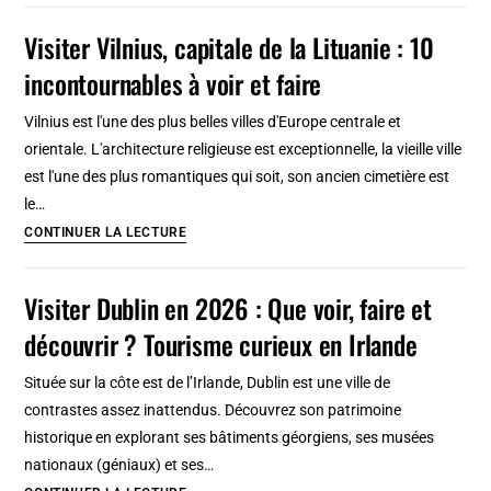
en
Visiter Vilnius, capitale de la Lituanie : 10
2026
incontournables à voir et faire
:
Que
Vilnius est l'une des plus belles villes d'Europe centrale et
voir
orientale. L'architecture religieuse est exceptionnelle, la vieille ville
et
est l'une des plus romantiques qui soit, son ancien cimetière est
faire
le…
?
Visiter
CONTINUER LA LECTURE
Tourisme
Vilnius,
curieux
capitale
Visiter Dublin en 2026 : Que voir, faire et
en
de
Suède
découvrir ? Tourisme curieux en Irlande
la
Lituanie
Située sur la côte est de l’Irlande, Dublin est une ville de
:
contrastes assez inattendus. Découvrez son patrimoine
10
historique en explorant ses bâtiments géorgiens, ses musées
incontournables
nationaux (géniaux) et ses…
à
Visiter