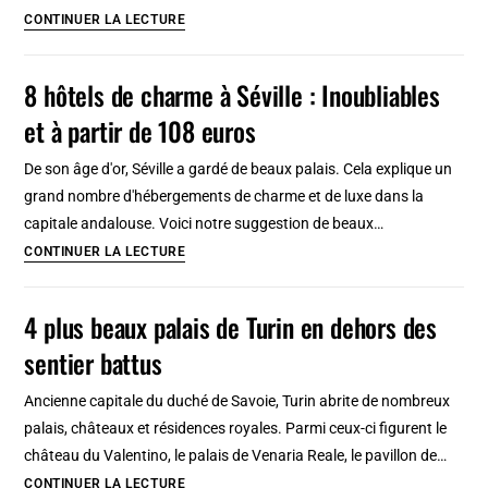
3
CONTINUER LA LECTURE
Visites
guidées
8 hôtels de charme à Séville : Inoubliables
à
et à partir de 108 euros
Budapest
:
De son âge d'or, Séville a gardé de beaux palais. Cela explique un
Incontournables,
grand nombre d'hébergements de charme et de luxe dans la
héritage
capitale andalouse. Voici notre suggestion de beaux…
juif
8
CONTINUER LA LECTURE
et
hôtels
lieux
de
4 plus beaux palais de Turin en dehors des
alternatifs
charme
sentier battus
à
Séville
Ancienne capitale du duché de Savoie, Turin abrite de nombreux
:
palais, châteaux et résidences royales. Parmi ceux-ci figurent le
Inoubliables
château du Valentino, le palais de Venaria Reale, le pavillon de…
et
4
CONTINUER LA LECTURE