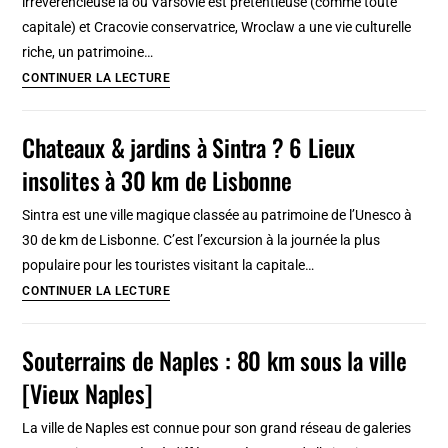
irrévérencieuse là où Varsovie est prétentieuse (comme toute
capitale) et Cracovie conservatrice, Wroclaw a une vie culturelle
riche, un patrimoine…
Pourquoi
CONTINUER LA LECTURE
aller
à
Chateaux & jardins à Sintra ? 6 Lieux
Wroclaw
insolites à 30 km de Lisbonne
?
Sintra est une ville magique classée au patrimoine de l’Unesco à
30 de km de Lisbonne. C’est l’excursion à la journée la plus
populaire pour les touristes visitant la capitale…
Chateaux
CONTINUER LA LECTURE
&
jardins
Souterrains de Naples : 80 km sous la ville
à
[Vieux Naples]
Sintra
?
La ville de Naples est connue pour son grand réseau de galeries
6