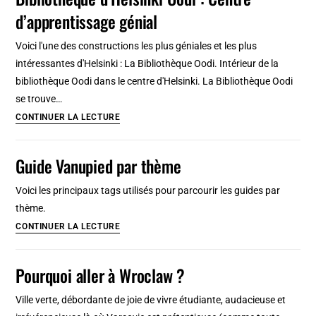
?
d’apprentissage génial
10
points
Voici l'une des constructions les plus géniales et les plus
pour
intéressantes d'Helsinki : La Bibliothèque Oodi. Intérieur de la
vous
bibliothèque Oodi dans le centre d'Helsinki. La Bibliothèque Oodi
aider
se trouve…
à
Bibliothèque
CONTINUER LA LECTURE
choisir
d’Helsinki
Oodi
Guide Vanupied par thème
:
Centre
Voici les principaux tags utilisés pour parcourir les guides par
d’apprentissage
thème.
génial
Guide
CONTINUER LA LECTURE
Vanupied
par
Pourquoi aller à Wroclaw ?
thème
Ville verte, débordante de joie de vivre étudiante, audacieuse et