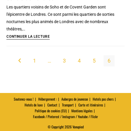
et
Les quartiers voisins de Soho et de Covent Garden sont
DJ
l'épicentre de Londres. Ce sont parmi les quartiers de sorties
à
nocturnes les plus animés de Londres avec de nombreux
Londres
théâtres,…
[Camden
Quartiers
CONTINUER LA LECTURE
Town]
de
Soho
et
1
…
3
4
5
6
Go to the previous page
Covent
garden,
le
centre
de
Soutenez-nous !
Hébergement :
Auberges de jeunesse
Hotels pas chers
Londres
Hotels de luxe
Contact
Transport
Carte et itinéraires
Politique de cookies (EU)
Mentions légales
Facebook / Pinterest / Instagram / Youtube / Flickr
© Copyright 2026 Vanupied