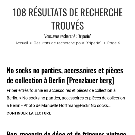
108
RÉSULTATS DE RECHERCHE
TROUVÉS
Vous avez recherché : "friperie"
Accueil
>
Résultats de recherche pour
“friperie”
>
Page 6
No socks no panties, accessoires et pièces
de collection à Berlin [Prenzlauer berg]
Friperie très fournie en accessoires et pièces de collection à
Berlin. > No socks no panties, accessoires et pièces de collection
à Berlin - Photo de Manuelle Hoffman@Flickr No socks…
No
CONTINUER LA LECTURE
socks
no
Pop, magasin de déco et de fringues vintage