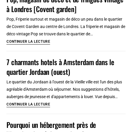
panties,
à Londres [Covent garden]
accessoires
et
Pop, Friperie surtout et magasin de déco un peu dans le quartier
pièces
de Covent Garden au centre de Londres. La friperie et magasin de
de
déco vintage Pop se trouve dans le quartier de…
collection
Pop,
CONTINUER LA LECTURE
à
magasin
Berlin
de
7 charmants hotels à Amsterdam dans le
[Prenzlauer
déco
berg]
quartier Jordaan (ouest)
et
de
Le quartier du Jordaan à l'ouest de la Vieille ville est l'un des plus
fringues
agréable d'Amsterdam où séjourner. Nos suggestions d’hôtels,
vintage
auberges de jeunesse et d'appartements à louer. Vue depuis…
à
7
CONTINUER LA LECTURE
Londres
charmants
[Covent
hotels
Pourquoi un hébergement près de
garden]
à