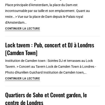
de
Place principale d’Amsterdam, la place du Dam est
Waterlooplein
incontournable par sa taille et son emplacement. Quant au
à
reste… > Vue sur la place de Dam depuis le Palais royal
Amsterdam
d'Amsterdam…
Place
CONTINUER LA LECTURE
du
Dam,
Lock tavern : Pub, concert et DJ à Londres
la
[Camden Town]
principale
place
Institution de Camden town : Soirées DJ et terrasses au Lock
d’Amsterdam
Tavern. > Concert au Tavern Lock de Camden Town à Londres -
[Vieille
Photo d'Aurélien Guichard Institution de Camden town,…
Ville]
Lock
CONTINUER LA LECTURE
tavern
:
Quartiers de Soho et Covent garden, le
Pub,
centre de Londres
concert