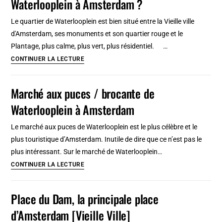
Waterlooplein à Amsterdam ?
Amsterdam
dans
Le quartier de Waterlooplein est bien situé entre la Vieille ville
le
d'Amsterdam, ses monuments et son quartier rouge et le
quartier
Plantage, plus calme, plus vert, plus résidentiel. …
Jordaan
Pourquoi
CONTINUER LA LECTURE
(ouest)
un
hébergement
Marché aux puces / brocante de
près
Waterlooplein à Amsterdam
de
Waterlooplein
Le marché aux puces de Waterlooplein est le plus célèbre et le
à
plus touristique d’Amsterdam. Inutile de dire que ce n’est pas le
Amsterdam
plus intéressant. Sur le marché de Waterlooplein…
?
Marché
CONTINUER LA LECTURE
aux
puces
Place du Dam, la principale place
/
d’Amsterdam [Vieille Ville]
brocante