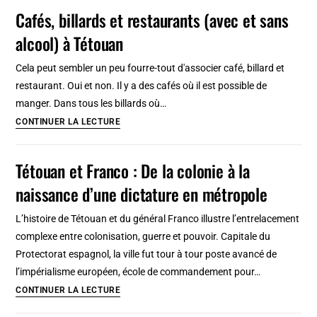
Destinations
Cafés, billards et restaurants (avec et sans
de
alcool) à Tétouan
charme
en
Cela peut sembler un peu fourre-tout d'associer café, billard et
train
restaurant. Oui et non. Il y a des cafés où il est possible de
en
manger. Dans tous les billards où…
France
Cafés,
CONTINUER LA LECTURE
et
billards
en
et
Tétouan et Franco : De la colonie à la
Italie
restaurants
naissance d’une dictature en métropole
(avec
et
L’histoire de Tétouan et du général Franco illustre l’entrelacement
sans
complexe entre colonisation, guerre et pouvoir. Capitale du
alcool)
Protectorat espagnol, la ville fut tour à tour poste avancé de
à
l’impérialisme européen, école de commandement pour…
Tétouan
Tétouan
CONTINUER LA LECTURE
et