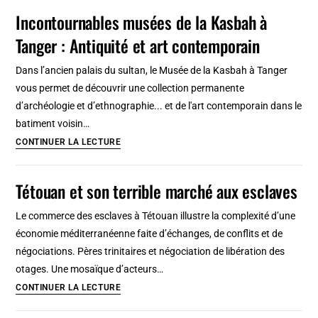
Franco
Incontournables musées de la Kasbah à
:
Tanger : Antiquité et art contemporain
De
la
Dans l’ancien palais du sultan, le Musée de la Kasbah à Tanger
colonie
vous permet de découvrir une collection permanente
à
d’archéologie et d’ethnographie... et de l'art contemporain dans le
la
batiment voisin…
naissance
Incontournables
CONTINUER LA LECTURE
d’une
musées
dictature
de
Tétouan et son terrible marché aux esclaves
en
la
métropole
Kasbah
Le commerce des esclaves à Tétouan illustre la complexité d’une
à
économie méditerranéenne faite d’échanges, de conflits et de
Tanger
négociations. Pères trinitaires et négociation de libération des
:
otages. Une mosaïque d’acteurs…
Antiquité
Tétouan
CONTINUER LA LECTURE
et
et
art