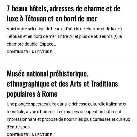
son
7 beaux hôtels, adresses de charme et de
contemporain
terrible
luxe à Tétouan et en bord de mer
marché
aux
Voici notre sélection de beaux, d'hôtels de charme et de luxe à
esclaves
Tétouan et en bord de mer. Entre 70 et plus de 600 euros (!) la
chambre double. Espace…
7
CONTINUER LA LECTURE
beaux
hôtels,
Musée national préhistorique,
adresses
ethnographique et des Arts et Traditions
de
charme
populaires à Rome
et
Une plongée spectaculaire dans le richesse culturelle italienne et
de
mondiale, à vue d'homme. Les musées occupent un bâtiment
luxe
impressionnant et propose de nourrir les plus curieuses et curieux
à
d'entre vous…
Tétouan
Musée
CONTINUER LA LECTURE
et