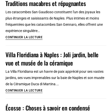
Traditions macabres et répugnantes
port
moderniste
Les catacombes San Gaudioso constituent l'un des joyaux les
sur
plus étranges et saisissants de Naples. Plus intimes et moins
la
fréquentées que les catacombes San Gennaro, elles offrent une
mer
expérience singulière…
Baltique
Catacombes
CONTINUER LA LECTURE
San
Gaudioso
Villa Floridiana à Naples : Joli jardin, belle
à
vue et musée de la céramique
Naples
:
La Villa Floridiana est un havre de paix apprécié pour ses vastes
Traditions
jardins, ses vues imprenables sur la baie de Naples et son musée
macabres
de la Céramique Duca di Martina.…
et
Villa
CONTINUER LA LECTURE
répugnantes
Floridiana
à
Écosse : Choses à savoir en condensé
Naples