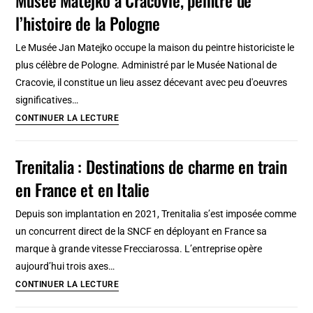
Czapski
l’histoire de la Pologne
:
Musée
Le Musée Jan Matejko occupe la maison du peintre historiciste le
de
plus célèbre de Pologne. Administré par le Musée National de
numismatique
Cracovie, il constitue un lieu assez décevant avec peu d'oeuvres
à
significatives…
Cracovie
Musée
CONTINUER LA LECTURE
Matejko
à
Trenitalia : Destinations de charme en train
Cracovie,
en France et en Italie
peintre
de
Depuis son implantation en 2021, Trenitalia s’est imposée comme
l’histoire
un concurrent direct de la SNCF en déployant en France sa
de
marque à grande vitesse Frecciarossa. L’entreprise opère
la
aujourd’hui trois axes…
Pologne
Trenitalia
CONTINUER LA LECTURE
: