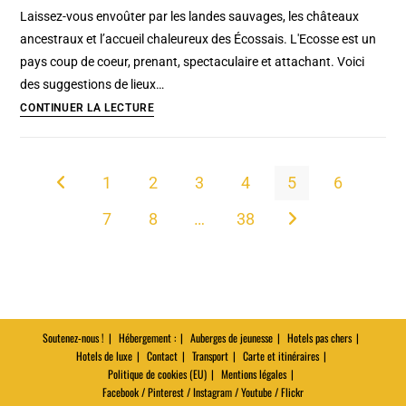
:
Laissez-vous envoûter par les landes sauvages, les châteaux
Joli
ancestraux et l’accueil chaleureux des Écossais. L'Ecosse est un
jardin,
pays coup de coeur, prenant, spectaculaire et attachant. Voici
belle
des suggestions de lieux…
vue
Écosse
CONTINUER LA LECTURE
et
:
musée
Choses
de
à
1
2
3
4
5
6
Go to the previous page
la
savoir
céramique
7
8
…
38
en
Aller à la page suivan
condensé
Soutenez-nous !
Hébergement :
Auberges de jeunesse
Hotels pas chers
Hotels de luxe
Contact
Transport
Carte et itinéraires
Politique de cookies (EU)
Mentions légales
Facebook / Pinterest / Instagram / Youtube / Flickr