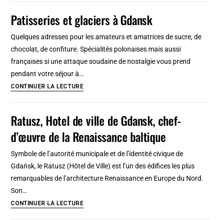
faire
de
Patisseries et glaciers à Gdansk
à
luxe
vélo
à
Quelques adresses pour les amateurs et amatrices de sucre, de
!
Gdansk
chocolat, de confiture. Spécialités polonaises mais aussi
:
françaises si une attaque soudaine de nostalgie vous prend
Sélection
pendant votre séjour à…
de
Patisseries
CONTINUER LA LECTURE
beaux
et
hôtels
glaciers
Ratusz, Hotel de ville de Gdansk, chef-
de
à
d’œuvre de la Renaissance baltique
charme
Gdansk
Symbole de l’autorité municipale et de l’identité civique de
Gdańsk, le Ratusz (Hôtel de Ville) est l’un des édifices les plus
remarquables de l’architecture Renaissance en Europe du Nord.
Son…
Ratusz,
CONTINUER LA LECTURE
Hotel