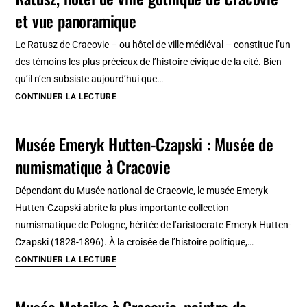
ville-
et vue panoramique
frontière
au
Le Ratusz de Cracovie – ou hôtel de ville médiéval – constitue l’un
large
des témoins les plus précieux de l’histoire civique de la cité. Bien
de
qu’il n’en subsiste aujourd’hui que…
Gibraltar
Ratusz,
CONTINUER LA LECTURE
et
hotel
de
de
Musée Emeryk Hutten-Czapski : Musée de
l’Espagne
ville
numismatique à Cracovie
gothique
de
Dépendant du Musée national de Cracovie, le musée Emeryk
Cracovie
Hutten-Czapski abrite la plus importante collection
et
numismatique de Pologne, héritée de l’aristocrate Emeryk Hutten-
vue
Czapski (1828-1896). À la croisée de l’histoire politique,…
panoramique
Musée
CONTINUER LA LECTURE
Emeryk
Hutten-
Musée Matejko à Cracovie, peintre de