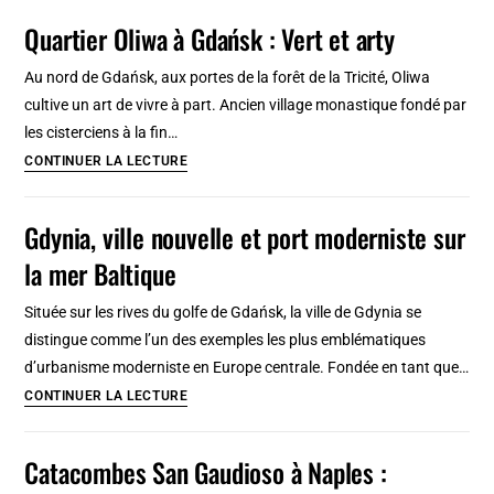
de
Quartier Oliwa à Gdańsk : Vert et arty
ville
de
Au nord de Gdańsk, aux portes de la forêt de la Tricité, Oliwa
Gdansk,
cultive un art de vivre à part. Ancien village monastique fondé par
chef-
les cisterciens à la fin…
d’œuvre
Quartier
CONTINUER LA LECTURE
de
Oliwa
la
à
Gdynia, ville nouvelle et port moderniste sur
Renaissance
Gdańsk
la mer Baltique
baltique
:
Vert
Située sur les rives du golfe de Gdańsk, la ville de Gdynia se
et
distingue comme l’un des exemples les plus emblématiques
arty
d’urbanisme moderniste en Europe centrale. Fondée en tant que…
Gdynia,
CONTINUER LA LECTURE
ville
nouvelle
Catacombes San Gaudioso à Naples :
et