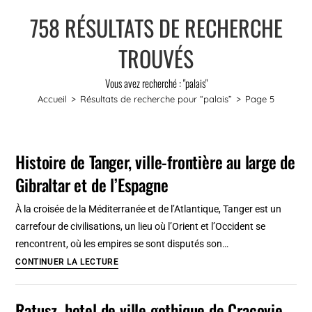
758
RÉSULTATS DE RECHERCHE
TROUVÉS
Vous avez recherché : "palais"
Accueil
>
Résultats de recherche pour
“palais”
>
Page 5
Histoire de Tanger, ville-frontière au large de
Gibraltar et de l’Espagne
À la croisée de la Méditerranée et de l’Atlantique, Tanger est un
carrefour de civilisations, un lieu où l’Orient et l’Occident se
rencontrent, où les empires se sont disputés son…
Histoire
CONTINUER LA LECTURE
de
Tanger,
Ratusz, hotel de ville gothique de Cracovie