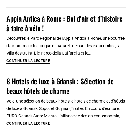
national
en
préhistorique,
bord
Appia Antica à Rome : Bol d’air et d’histoire
ethnographique
de
à faire à vélo !
et
mer
des
Découvrez le Parc Régional de l'Appia Antica à Rome, une bouffée
Arts
d'air, un trésor historique et naturel, incluant les catacombes, la
et
Villa des Quintili, le Parco della Caffarella et le…
Traditions
Appia
CONTINUER LA LECTURE
populaires
Antica
à
à
8 Hotels de luxe à Gdansk : Sélection de
Rome
Rome
beaux hôtels de charme
:
Bol
Voici une sélection de beaux hôtels, d'hotels de charme et d'hôtels
d’air
de luxe à Gdansk, Sopot et Gdynia (Tricité). En cours d'écriture.
et
PURO Gdańsk Stare Miasto L’alliance de design contemporain,…
d’histoire
8
CONTINUER LA LECTURE
à
Hotels