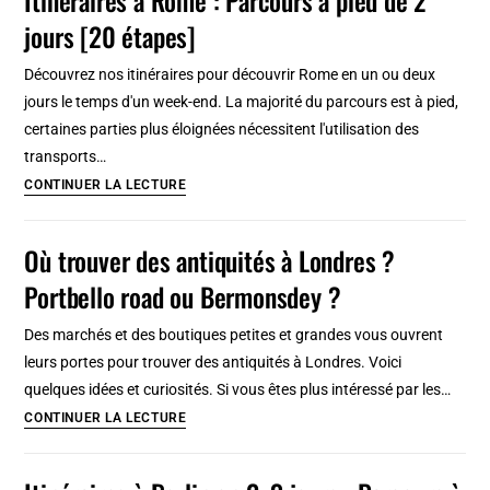
en
jours [20 étapes]
2
jours
Découvrez nos itinéraires pour découvrir Rome en un ou deux
:
jours le temps d'un week-end. La majorité du parcours est à pied,
Parcours
certaines parties plus éloignées nécessitent l'utilisation des
à
transports…
pied
Itinéraires
CONTINUER LA LECTURE
en
à
20
Rome
Où trouver des antiquités à Londres ?
étapes
:
Portbello road ou Bermonsdey ?
Parcours
à
Des marchés et des boutiques petites et grandes vous ouvrent
pied
leurs portes pour trouver des antiquités à Londres. Voici
de
quelques idées et curiosités. Si vous êtes plus intéressé par les…
2
Où
CONTINUER LA LECTURE
jours
trouver
[20
des
étapes]