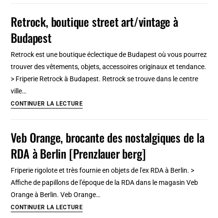
10
Retrock, boutique street art/vintage à
raisons
Budapest
d’aimer
Amsterdam
Retrock est une boutique éclectique de Budapest où vous pourrez
trouver des vêtements, objets, accessoires originaux et tendance.
> Friperie Retrock à Budapest. Retrock se trouve dans le centre
ville…
Retrock,
CONTINUER LA LECTURE
boutique
street
Veb Orange, brocante des nostalgiques de la
art/vintage
RDA à Berlin [Prenzlauer berg]
à
Budapest
Friperie rigolote et très fournie en objets de l'ex RDA à Berlin. >
Affiche de papillons de l'époque de la RDA dans le magasin Veb
Orange à Berlin. Veb Orange…
Veb
CONTINUER LA LECTURE