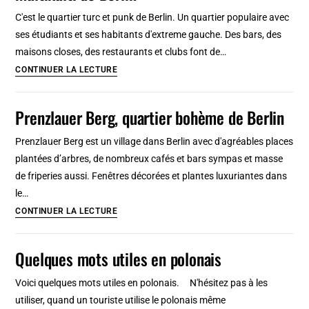
entre
C'est le quartier turc et punk de Berlin. Un quartier populaire avec
clubs,
ses étudiants et ses habitants d'extreme gauche. Des bars, des
Karl
maisons closes, des restaurants et clubs font de…
Marx
Kreuzberg
CONTINUER LA LECTURE
et
:
street
Quartier
Prenzlauer Berg, quartier bohème de Berlin
art
punk,
alternatif
Prenzlauer Berg est un village dans Berlin avec d'agréables places
et
plantées d’arbres, de nombreux cafés et bars sympas et masse
multikulti
de friperies aussi. Fenêtres décorées et plantes luxuriantes dans
de
le…
Berlin
Prenzlauer
CONTINUER LA LECTURE
Berg,
quartier
Quelques mots utiles en polonais
bohème
de
Voici quelques mots utiles en polonais. N'hésitez pas à les
Berlin
utiliser, quand un touriste utilise le polonais même