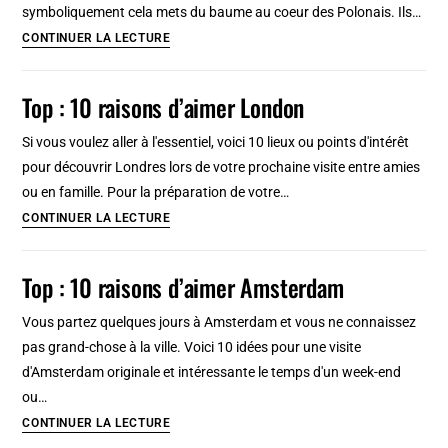
symboliquement cela mets du baume au coeur des Polonais. Ils…
Quelques
CONTINUER LA LECTURE
mots
utiles
Top : 10 raisons d’aimer London
en
polonais
Si vous voulez aller à l'essentiel, voici 10 lieux ou points d'intérêt
pour découvrir Londres lors de votre prochaine visite entre amies
ou en famille. Pour la préparation de votre…
Top
CONTINUER LA LECTURE
:
10
Top : 10 raisons d’aimer Amsterdam
raisons
d’aimer
Vous partez quelques jours à Amsterdam et vous ne connaissez
London
pas grand-chose à la ville. Voici 10 idées pour une visite
d'Amsterdam originale et intéressante le temps d'un week-end
ou…
Top
CONTINUER LA LECTURE
: