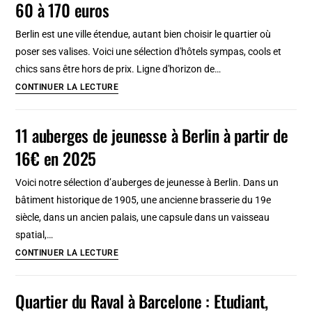
60 à 170 euros
Varsovie,
étapes
quartiers
Berlin est une ville étendue, autant bien choisir le quartier où
étudiants
poser ses valises. Voici une sélection d'hôtels sympas, cools et
sur
chics sans être hors de prix. Ligne d'horizon de…
l’eau
8
CONTINUER LA LECTURE
hôtels
cools,
11 auberges de jeunesse à Berlin à partir de
sympas
16€ en 2025
et
chics
Voici notre sélection d’auberges de jeunesse à Berlin. Dans un
à
bâtiment historique de 1905, une ancienne brasserie du 19e
Berlin
siècle, dans un ancien palais, une capsule dans un vaisseau
de
spatial,…
60
11
CONTINUER LA LECTURE
à
auberges
170
de
Quartier du Raval à Barcelone : Etudiant,
euros
jeunesse