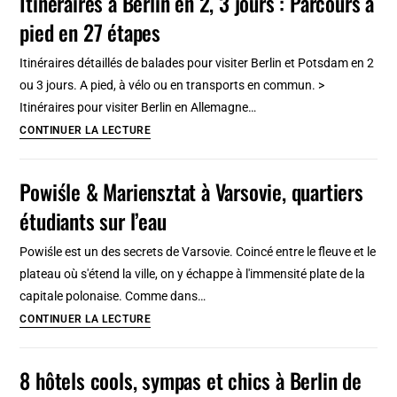
Itinéraires à Berlin en 2, 3 jours : Parcours à
antiquités
pied en 27 étapes
à
Londres
Itinéraires détaillés de balades pour visiter Berlin et Potsdam en 2
?
ou 3 jours. A pied, à vélo ou en transports en commun. >
Portbello
Itinéraires pour visiter Berlin en Allemagne…
road
Itinéraires
CONTINUER LA LECTURE
ou
à
Bermonsdey
Berlin
Powiśle & Mariensztat à Varsovie, quartiers
?
en
étudiants sur l’eau
2,
3
Powiśle est un des secrets de Varsovie. Coincé entre le fleuve et le
jours
plateau où s'étend la ville, on y échappe à l'immensité plate de la
:
capitale polonaise. Comme dans…
Parcours
Powiśle
CONTINUER LA LECTURE
à
&
pied
Mariensztat
8 hôtels cools, sympas et chics à Berlin de
en
à
27