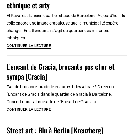
ethnique et arty
à
Berlin
El Raval est l'ancien quartier chaud de Barcelone. Aujourd'hui il lui
à
colle encore une image crapuleuse que la municipalité espère
partir
changer. En attendant, il s'agit du quartier des minorités
de
ethniques,…
16€
Quartier
CONTINUER LA LECTURE
en
du
2025
Raval
L’encant de Gracia, brocante pas cher et
à
sympa [Gracia]
Barcelone
:
Fan de brocante, braderie et autres brics à brac ? Direction
Etudiant,
l'Encant de Gracia dans le quartier de Gracia à Barcelone.
ethnique
Concert dans la brocante de l'Encant de Gracia à…
et
L’encant
CONTINUER LA LECTURE
arty
de
Gracia,
Street art : Blu à Berlin [Kreuzberg]
brocante