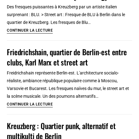
pas
Des fresques puissantes à Kreuzberg par un artiste italien
cher
surprenant : BLU. > Street art : Fresque de BLU à Berlin dans le
et
quartier de Kreuzberg. Les fresques de Blu…
sympa
Street
CONTINUER LA LECTURE
[Gracia]
art
:
Friedrichshain, quartier de Berlin-est entre
Blu
clubs, Karl Marx et street art
à
Berlin
Freidrichshain représente Berlin-est. L'architecture socialo-
[Kreuzberg]
réaliste, ambiance république populaire comme à Moscou,
Varsovie et Bucarest. Les fresques naïves du mur, le street art et
la scène musicale. Un des poumons alternatifs…
Friedrichshain,
CONTINUER LA LECTURE
quartier
de
Kreuzberg : Quartier punk, alternatif et
Berlin-
multikulti de Berlin
est