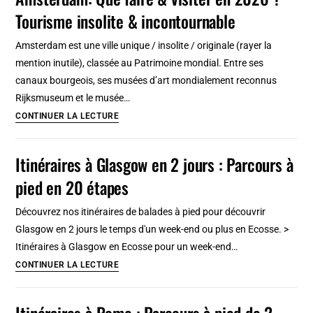
en
Tourisme insolite & incontournable
2026
:
Amsterdam est une ville unique / insolite / originale (rayer la
Que
mention inutile), classée au Patrimoine mondial. Entre ses
voir
canaux bourgeois, ses musées d’art mondialement reconnus
et
Rijksmuseum et le musée…
faire
Amsterdam:
CONTINUER LA LECTURE
?
Que
Tourisme
faire
Itinéraires à Glasgow en 2 jours : Parcours à
curieux
&
aux
pied en 20 étapes
visiter
USA
en
Découvrez nos itinéraires de balades à pied pour découvrir
2026
Glasgow en 2 jours le temps d'un week-end ou plus en Ecosse. >
?
Itinéraires à Glasgow en Ecosse pour un week-end…
Tourisme
Itinéraires
CONTINUER LA LECTURE
insolite
à
&
Glasgow
Itinéraires à Rome : Parcours à pied de 2
incontournable