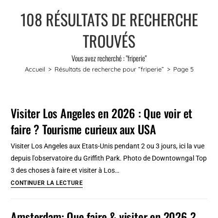
108
RÉSULTATS DE RECHERCHE
TROUVÉS
Vous avez recherché : "friperie"
Accueil
>
Résultats de recherche pour
“friperie”
>
Page 5
Visiter Los Angeles en 2026 : Que voir et
faire ? Tourisme curieux aux USA
Visiter Los Angeles aux Etats-Unis pendant 2 ou 3 jours, ici la vue
depuis l'observatoire du Griffith Park. Photo de Downtowngal Top
3 des choses à faire et visiter à Los…
Visiter
CONTINUER LA LECTURE
Los
Angeles
Amsterdam: Que faire & visiter en 2026 ?