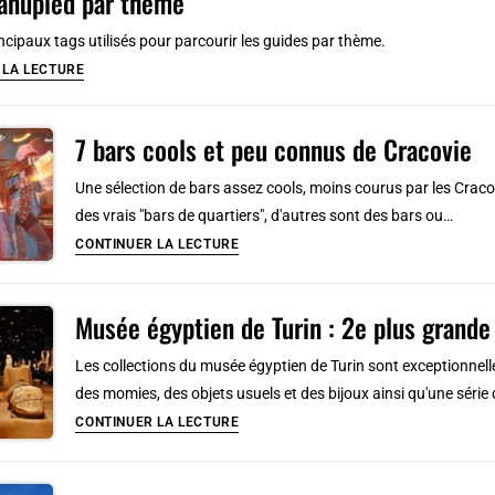
anupied par thème
Marco
à
rincipaux tags utilisés pour parcourir les guides par thème.
Venise
Guide
 LA LECTURE
Vanupied
par
7 bars cools et peu connus de Cracovie
thème
Une sélection de bars assez cools, moins courus par les Craco
des vrais "bars de quartiers", d'autres sont des bars ou…
7
CONTINUER LA LECTURE
bars
cools
Musée égyptien de Turin : 2e plus grande 
et
peu
Les collections du musée égyptien de Turin sont exceptionne
connus
des momies, des objets usuels et des bijoux ainsi qu'une série
de
Musée
CONTINUER LA LECTURE
Cracovie
égyptien
de