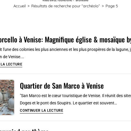
Accueil
>
Résultats de recherche pour
“archéolo”
>
Page 5
Torcello à Venise: Magnifique église & mosaïque b
it l'une des colonies les plus anciennes et les plus prospères de la lagune, 
n de Venise.…
Île
 LA LECTURE
de
Torcello
Quartier de San Marco à Venise
à
Venise:
"San Marco est le cœur touristique de Venise. Il réunit des si
Magnifique
Doges et le pont des Soupirs. Le quartier est souvent…
église
Quartier
CONTINUER LA LECTURE
&
de
mosaïque
San
byzantine