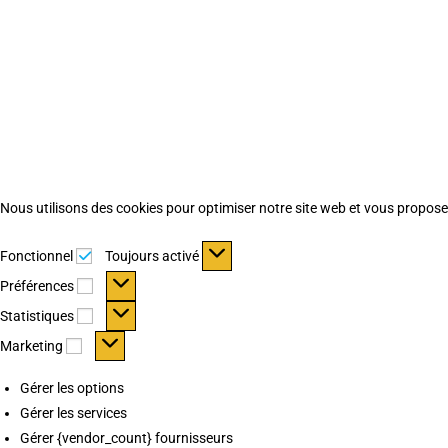
Nous utilisons des cookies pour optimiser notre site web et vous proposer 
Fonctionnel
Fonctionnel
Toujours activé
Préférences
Préférences
Statistiques
Statistiques
Marketing
Marketing
Gérer les options
Gérer les services
Gérer {vendor_count} fournisseurs