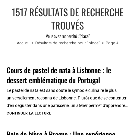
1517
RÉSULTATS DE RECHERCHE
TROUVÉS
Vous avez recherché : "place"
Accueil
>
Résultats de recherche pour
“place”
>
Page 4
Cours de pastel de nata à Lisbonne : le
dessert emblématique du Portugal
Le pastel de nata est sans doute le symbole culinaire le plus
universellement reconnu de Lisbonne. Plutôt que de se contenter
d'en déguster dans une pâtisserie, un atelier permet d'apprendre…
Cours
CONTINUER LA LECTURE
de
pastel
Bain de bière à Prague : Une expérience