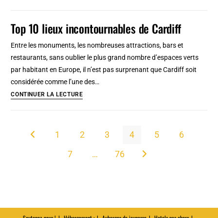
:
Histoire
Top 10 lieux incontournables de Cardiff
d’une
ville
Entre les monuments, les nombreuses attractions, bars et
ouverte
restaurants, sans oublier le plus grand nombre d’espaces verts
sur
par habitant en Europe, il n’est pas surprenant que Cardiff soit
le
considérée comme l’une des…
monde
Top
CONTINUER LA LECTURE
10
lieux
incontournables
1
2
3
4
5
6
Go to the previous page
de
7
…
76
Cardiff
Aller à la page suivante
Soutenez-nous !
Hébergement :
Auberges de jeunesse
Hotels pas chers