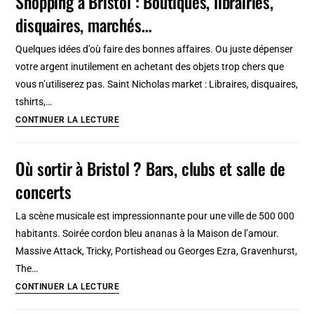
Shopping à Bristol : Boutiques, librairies,
auberges
disquaires, marchés…
de
jeunesse
Quelques idées d’où faire des bonnes affaires. Ou juste dépenser
à
votre argent inutilement en achetant des objets trop chers que
Vilnius
vous n’utiliserez pas. Saint Nicholas market : Libraires, disquaires,
tshirts,…
Shopping à
CONTINUER LA LECTURE
Bristol
:
Où sortir à Bristol ? Bars, clubs et salle de
Boutiques,
concerts
librairies,
disquaires,
La scène musicale est impressionnante pour une ville de 500 000
marchés…
habitants. Soirée cordon bleu ananas à la Maison de l’amour.
Massive Attack, Tricky, Portishead ou Georges Ezra, Gravenhurst,
The…
Où
CONTINUER LA LECTURE
sortir