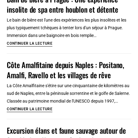
de
insolite de spa entre houblon et détente
nata
à
Le bain de bière est l'une des expériences les plus insolites et les
Lisbonne
plus typiquement tchèques à tenter lors d'un séjour à Prague.
:
Immersion dans une baignoire en bois remplie…
le
Bain
CONTINUER LA LECTURE
dessert
de
emblématique
bière
Côte Amalfitaine depuis Naples : Positano,
du
à
Portugal
Amalfi, Ravello et les villages de rêve
Prague
:
La Côte Amalfitaine s'étire sur une cinquantaine de kilomètres au
Une
sud de Naples, entre la péninsule sorrentine et le golfe de Salerne.
expérience
Classée au patrimoine mondial de l'UNESCO depuis 1997,…
insolite
Côte
CONTINUER LA LECTURE
de
Amalfitaine
spa
depuis
Excursion élans et faune sauvage autour de
entre
Naples
houblon