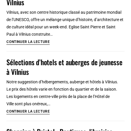
Vilnius
à
Galway
Vilnius, avec son centre historique classé au patrimoine mondial
de l’UNESCO, offre un mélange unique d’histoire, d’architecture et
de culture idéal pour un week-end. Eglise Saint Pierre et Saint
Paul à Vilnius construite…
10
CONTINUER LA LECTURE
activités
et
Sélections d’hotels et auberges de jeunesse
lieux
à Vilnius
incontournables
de
Notre suggestion d’hébergements, auberge et hôtels à Vilnius.
Vilnius
Le prix des hôtels varie en fonction du quartier et de la saison.
Les logements en centre-ville près de la place de l’Hôtel de
Ville sont plus onéreux,…
Sélections
CONTINUER LA LECTURE
d’hotels
et