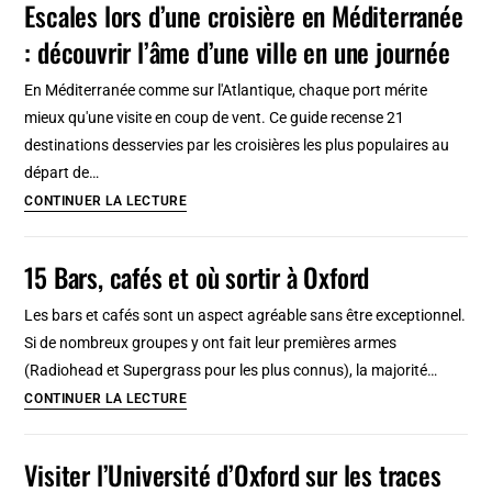
Escales lors d’une croisière en Méditerranée
Gdansk
près
: découvrir l’âme d’une ville en une journée
de
Gdansk
En Méditerranée comme sur l'Atlantique, chaque port mérite
:
mieux qu'une visite en coup de vent. Ce guide recense 21
Immense
destinations desservies par les croisières les plus populaires au
monstre
départ de…
de
Escales
CONTINUER LA LECTURE
briques
lors
d’une
15 Bars, cafés et où sortir à Oxford
croisière
en
Les bars et cafés sont un aspect agréable sans être exceptionnel.
Méditerranée
Si de nombreux groupes y ont fait leur premières armes
:
(Radiohead et Supergrass pour les plus connus), la majorité…
découvrir
15
CONTINUER LA LECTURE
l’âme
Bars,
d’une
cafés
Visiter l’Université d’Oxford sur les traces
ville
et