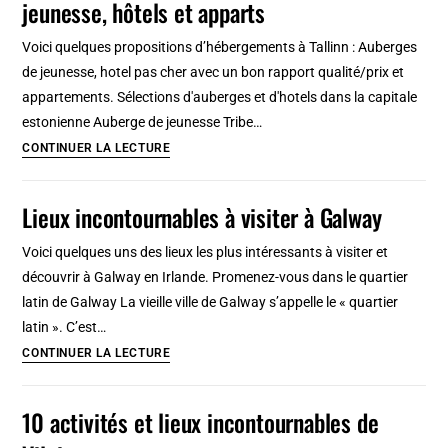
jeunesse, hôtels et apparts
Tallinn
Voici quelques propositions d’hébergements à Tallinn : Auberges
de jeunesse, hotel pas cher avec un bon rapport qualité/prix et
appartements. Sélections d'auberges et d'hotels dans la capitale
estonienne Auberge de jeunesse Tribe…
Hébergements
CONTINUER LA LECTURE
à
Tallinn
Lieux incontournables à visiter à Galway
:
Auberge
Voici quelques uns des lieux les plus intéressants à visiter et
de
découvrir à Galway en Irlande. Promenez-vous dans le quartier
jeunesse,
latin de Galway La vieille ville de Galway s’appelle le « quartier
hôtels
latin ». C’est…
et
Lieux
CONTINUER LA LECTURE
apparts
incontournables
à
10 activités et lieux incontournables de
visiter