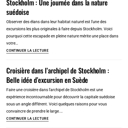
Stockholm : Une journée dans la nature
:
et
Positano,
suédoise
détente
Amalfi,
Observer des élans dans leur habitat naturel est l'une des
Ravello
excursions les plus originales à faire depuis Stockholm. Voici
et
pourquoi cette escapade en pleine nature mérite une place dans
les
votre…
villages
Excursion
CONTINUER LA LECTURE
de
élans
rêve
et
Croisière dans l’archipel de Stockholm :
faune
Belle idée d’excursion en Suède
sauvage
autour
Faire une croisière dans l'archipel de Stockholm est une
de
expérience incontournable pour découvrir la capitale suédoise
Stockholm
sous un angle différent. Voici quelques raisons pour vous
:
convaincre de prendre le large.…
Une
Croisière
CONTINUER LA LECTURE
journée
dans