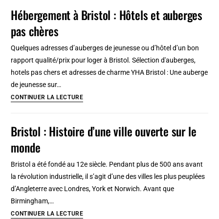
à
Hébergement à Bristol : Hôtels et auberges
Bristol
pas chères
? Bars,
clubs
Quelques adresses d’auberges de jeunesse ou d’hôtel d’un bon
et
rapport qualité/prix pour loger à Bristol. Sélection d'auberges,
salle
hotels pas chers et adresses de charme YHA Bristol : Une auberge
de
de jeunesse sur…
concerts
Hébergement
CONTINUER LA LECTURE
à
Bristol
Bristol : Histoire d’une ville ouverte sur le
:
monde
Hôtels
et
Bristol a été fondé au 12e siècle. Pendant plus de 500 ans avant
auberges
la révolution industrielle, il s’agit d’une des villes les plus peuplées
pas
d’Angleterre avec Londres, York et Norwich. Avant que
chères
Birmingham,…
Bristol
CONTINUER LA LECTURE