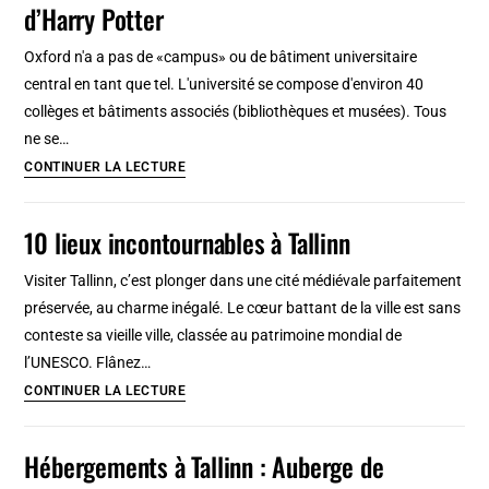
d’Harry Potter
en
où
une
sortir
Oxford n'a a pas de «campus» ou de bâtiment universitaire
journée
à
central en tant que tel. L'université se compose d'environ 40
Oxford
collèges et bâtiments associés (bibliothèques et musées). Tous
ne se…
Visiter
CONTINUER LA LECTURE
l’Université
d’Oxford
10 lieux incontournables à Tallinn
sur
les
Visiter Tallinn, c’est plonger dans une cité médiévale parfaitement
traces
préservée, au charme inégalé. Le cœur battant de la ville est sans
d’Harry
conteste sa vieille ville, classée au patrimoine mondial de
Potter
l’UNESCO. Flânez…
10
CONTINUER LA LECTURE
lieux
incontournables
Hébergements à Tallinn : Auberge de
à