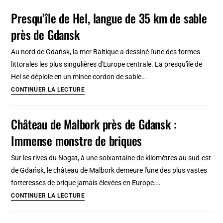
dans
l’archipel
Presqu’île de Hel, langue de 35 km de sable
la
de
nature
près de Gdansk
Stockholm
suédoise
:
Au nord de Gdańsk, la mer Baltique a dessiné l'une des formes
Belle
littorales les plus singulières d'Europe centrale. La presqu'île de
idée
Hel se déploie en un mince cordon de sable…
d’excursion
Presqu’île
CONTINUER LA LECTURE
en
de
Suède
Hel,
Château de Malbork près de Gdansk :
langue
Immense monstre de briques
de
35
Sur les rives du Nogat, à une soixantaine de kilomètres au sud-est
km
de Gdańsk, le château de Malbork demeure l'une des plus vastes
de
forteresses de brique jamais élevées en Europe.…
sable
Château
CONTINUER LA LECTURE
près
de
de
Malbork