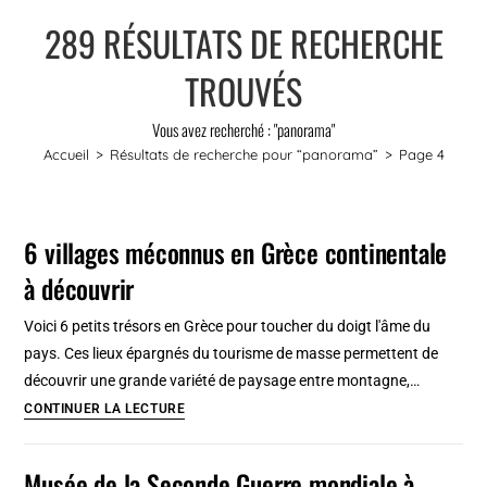
289
RÉSULTATS DE RECHERCHE
TROUVÉS
Vous avez recherché : "panorama"
Accueil
>
Résultats de recherche pour
“panorama”
>
Page 4
6 villages méconnus en Grèce continentale
à découvrir
Voici 6 petits trésors en Grèce pour toucher du doigt l'âme du
pays. Ces lieux épargnés du tourisme de masse permettent de
découvrir une grande variété de paysage entre montagne,…
6
CONTINUER LA LECTURE
villages
méconnus
Musée de la Seconde Guerre mondiale à