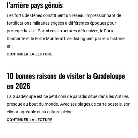
l’arrière pays gênois
porte
d’entrée
Les forts de Gênes constituent un réseau impressionnant de
vers
fortifications militaires érigées à différentes époques pour
la
protéger la ville. Parmi ces structures défensives, le Forte
Ligurie
Diamante et le Forte Monteratti se distinguent par leur histoire
et…
Forts
CONTINUER LA LECTURE
de
Gênes
10 bonnes raisons de visiter la Guadeloupe
:
en 2026
Rando
et
La Guadeloupe est ce petit coin de paradis situé dans les Antilles
urbex
presque au bout du monde. Avec ses plages de carte postale, son
dans
climat agréable et sa culture pleine…
l’arrière
10
CONTINUER LA LECTURE
pays
bonnes
gênois
raisons