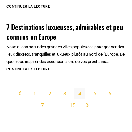
la
Tour
CONTINUER LA LECTURE
capitale
des
des
Clercs
7 Destinations luxueuses, admirables et peu
Baléares
(et
connues en Europe
son
église)
Nous allons sortir des grandes villes populeuses pour gagner des
à
lieux discrets, tranquilles et luxueux plutôt au nord de l'Europe. De
Porto
quoi vous inspirer des excursions lors de vos prochains…
:
7
CONTINUER LA LECTURE
Un
Destinations
joyau
luxueuses,
baroque
admirables
1
2
3
4
5
6
Go to the previous page
et
7
…
15
peu
Aller à la page suivante
connues
en
Europe