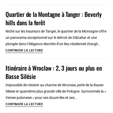
trésors
méconnus
Quartier de la Montagne à Tanger : Beverly
en
hills dans la forêt
Algérie
:
Niché sur les hauteurs de Tanger, le quartier de la Montagne offre
patrimoine
un panorama exceptionnel sur le détroit de Gibraltar et une
discret
plongée dans l’élégance discrète d’un lieu résidentiel chargé…
à
Quartier
CONTINUER LA LECTURE
découvrir
de
d’urgence
la
Itinéraire à Wroclaw : 2, 3 jours ou plus en
!
Montagne
Basse Silésie
à
Tanger
Impossible de résister au charme de Wrocław, perle de la Basse-
:
Silésie et quatrième plus grande ville de Pologne. Surnommée la «
Beverly
Venise polonaise » pour ses douze îles et ses…
hills
Itinéraire
CONTINUER LA LECTURE
dans
à
la