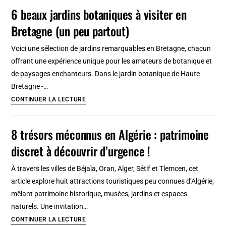
Musées
6 beaux jardins botaniques à visiter en
de
universitaires
la
Bretagne (un peu partout)
à
céramique
Naples
Voici une sélection de jardins remarquables en Bretagne, chacun
:
offrant une expérience unique pour les amateurs de botanique et
Minéralogie,
de paysages enchanteurs. Dans le jardin botanique de Haute
zoologie,
Bretagne -…
ethnologie…
6
CONTINUER LA LECTURE
beaux
jardins
8 trésors méconnus en Algérie : patrimoine
botaniques
discret à découvrir d’urgence !
à
visiter
À travers les villes de Béjaïa, Oran, Alger, Sétif et Tlemcen, cet
en
article explore huit attractions touristiques peu connues d’Algérie,
Bretagne
mêlant patrimoine historique, musées, jardins et espaces
(un
naturels. Une invitation…
peu
8
CONTINUER LA LECTURE
partout)