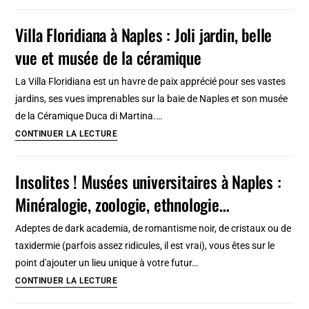
d’Italia
à
Villa Floridiana à Naples : Joli jardin, belle
Naples
vue et musée de la céramique
:
Plus
La Villa Floridiana est un havre de paix apprécié pour ses vastes
beau
jardins, ses vues imprenables sur la baie de Naples et son musée
musée
de la Céramique Duca di Martina.…
d’art
Villa
CONTINUER LA LECTURE
de
Floridiana
la
à
Insolites ! Musées universitaires à Naples :
ville
Naples
Minéralogie, zoologie, ethnologie…
:
Joli
Adeptes de dark academia, de romantisme noir, de cristaux ou de
jardin,
taxidermie (parfois assez ridicules, il est vrai), vous êtes sur le
belle
point d'ajouter un lieu unique à votre futur…
vue
Insolites
CONTINUER LA LECTURE
et
!
musée