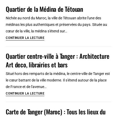
Wroclaw
Quartier de la Médina de Tétouan
forêt
:
2,
Nichée au nord du Maroc, la ville de Tétouan abrite l'une des
3
médinas les plus authentiques et préservées du pays. Située au
jours
cœur de la ville, la médina s'étend sur…
ou
Quartier
CONTINUER LA LECTURE
plus
de
en
la
Quartier centre-ville à Tanger : Architecture
Basse
Médina
Art deco, librairies et bars
Silésie
de
Tétouan
Situé hors des remparts de la médina, le centre-ville de Tanger est
le cœur battant de la ville moderne. Il s'étend autour de la place
de France et de l'avenue…
Quartier
CONTINUER LA LECTURE
centre-
ville
Carte de Tanger (Maroc) : Tous les lieux du
à