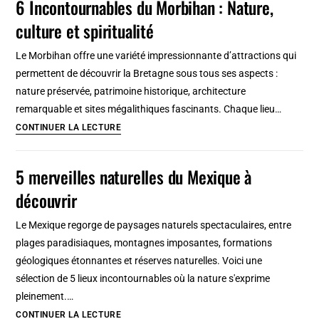
6 Incontournables du Morbihan : Nature,
de
culture et spiritualité
visiter
la
Le Morbihan offre une variété impressionnante d’attractions qui
Guadeloupe
permettent de découvrir la Bretagne sous tous ses aspects :
en
nature préservée, patrimoine historique, architecture
2026
remarquable et sites mégalithiques fascinants. Chaque lieu…
6
CONTINUER LA LECTURE
Incontournables
du
5 merveilles naturelles du Mexique à
Morbihan
découvrir
:
Nature,
Le Mexique regorge de paysages naturels spectaculaires, entre
culture
plages paradisiaques, montagnes imposantes, formations
et
géologiques étonnantes et réserves naturelles. Voici une
spiritualité
sélection de 5 lieux incontournables où la nature s'exprime
pleinement.…
5
CONTINUER LA LECTURE