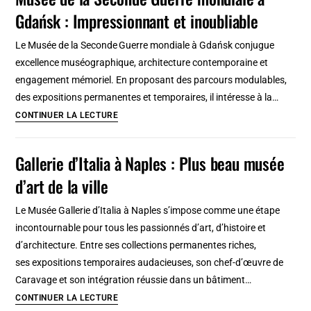
en
Gdańsk : Impressionnant et inoubliable
Grèce
continentale
Le Musée de la Seconde Guerre mondiale à Gdańsk conjugue
à
excellence muséographique, architecture contemporaine et
découvrir
engagement mémoriel. En proposant des parcours modulables,
des expositions permanentes et temporaires, il intéresse à la…
Musée
CONTINUER LA LECTURE
de
la
Gallerie d’Italia à Naples : Plus beau musée
Seconde
d’art de la ville
Guerre
mondiale
Le Musée Gallerie d’Italia à Naples s’impose comme une étape
à
incontournable pour tous les passionnés d’art, d’histoire et
Gdańsk
d’architecture. Entre ses collections permanentes riches,
:
ses expositions temporaires audacieuses, son chef-d’œuvre de
Impressionnant
Caravage et son intégration réussie dans un bâtiment…
et
Gallerie
CONTINUER LA LECTURE
inoubliable