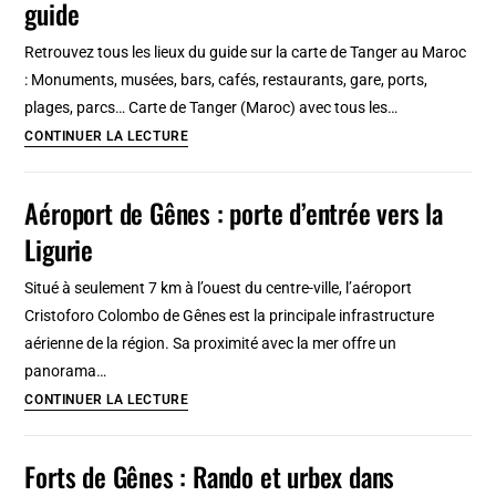
guide
Tanger
:
Retrouvez tous les lieux du guide sur la carte de Tanger au Maroc
Architecture
: Monuments, musées, bars, cafés, restaurants, gare, ports,
Art
plages, parcs… Carte de Tanger (Maroc) avec tous les…
deco,
Carte
CONTINUER LA LECTURE
librairies
de
et
Tanger
Aéroport de Gênes : porte d’entrée vers la
bars
(Maroc)
Ligurie
:
Tous
Situé à seulement 7 km à l’ouest du centre-ville, l’aéroport
les
Cristoforo Colombo de Gênes est la principale infrastructure
lieux
aérienne de la région. Sa proximité avec la mer offre un
du
panorama…
guide
Aéroport
CONTINUER LA LECTURE
de
Gênes
Forts de Gênes : Rando et urbex dans
: