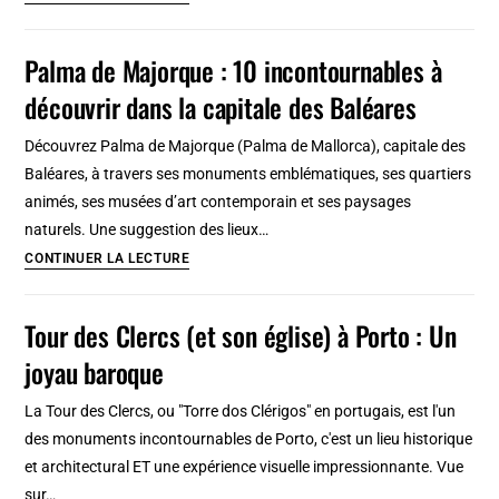
merveilles
naturelles
Palma de Majorque : 10 incontournables à
du
découvrir dans la capitale des Baléares
Mexique
à
Découvrez Palma de Majorque (Palma de Mallorca), capitale des
découvrir
Baléares, à travers ses monuments emblématiques, ses quartiers
animés, ses musées d’art contemporain et ses paysages
naturels. Une suggestion des lieux…
Palma
CONTINUER LA LECTURE
de
Majorque
Tour des Clercs (et son église) à Porto : Un
:
joyau baroque
10
incontournables
La Tour des Clercs, ou "Torre dos Clérigos" en portugais, est l'un
à
des monuments incontournables de Porto, c'est un lieu historique
découvrir
et architectural ET une expérience visuelle impressionnante. Vue
dans
sur…