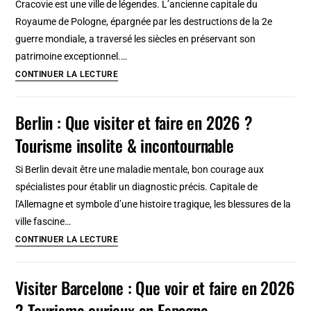
Cracovie est une ville de légendes. L’ancienne capitale du
en
Royaume de Pologne, épargnée par les destructions de la 2e
2026
guerre mondiale, a traversé les siècles en préservant son
?
patrimoine exceptionnel.…
Tourisme
Visiter
CONTINUER LA LECTURE
insolite
Cracovie
et
en
Berlin : Que visiter et faire en 2026 ?
incontourable
2026
Tourisme insolite & incontournable
:
Que
Si Berlin devait être une maladie mentale, bon courage aux
faire
spécialistes pour établir un diagnostic précis. Capitale de
et
l'Allemagne et symbole d’une histoire tragique, les blessures de la
voir
ville fascine…
?
Berlin
CONTINUER LA LECTURE
Tourisme
:
en
Que
Visiter Barcelone : Que voir et faire en 2026
Pologne
visiter
? Tourisme curieux en Espagne
et