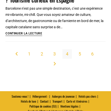
faire
Barcelone n’est pas une simple destination, c’est une expérience
en
mi-vibrante, mi-chill. Que vous soyez amateur de culture,
2026
d’architecture, de gastronomie ou de farniente en bord de mer, la
?
capitale catalane sans surprise a de…
Tourisme
Visiter
CONTINUER LA LECTURE
insolite
Barcelone
&
:
incontournable
Que
1
2
3
4
5
6
Go to the previous page
voir
et
Aller à la page suivante
faire
en
2026
?
Tourisme
Soutenez-nous !
Hébergement :
Auberges de jeunesse
Hotels pas chers
Hotels de luxe
Contact
curieux
Transport
Carte et itinéraires
Politique de cookies (EU)
Mentions légales
en