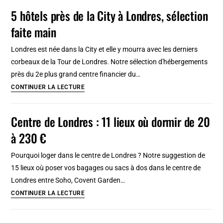
quartier
5 hôtels près de la City à Londres, sélection
en
des
23
faite main
antiquaires
étapes
et
Londres est née dans la City et elle y mourra avec les derniers
soundsystems
corbeaux de la Tour de Londres. Notre sélection d'hébergements
à
près du 2e plus grand centre financier du…
Londres
5
CONTINUER LA LECTURE
hôtels
près
Centre de Londres : 11 lieux où dormir de 20
de
à 230 €
la
City
Pourquoi loger dans le centre de Londres ? Notre suggestion de
à
15 lieux où poser vos bagages ou sacs à dos dans le centre de
Londres,
Londres entre Soho, Covent Garden…
sélection
Centre
CONTINUER LA LECTURE
faite
de
main
Londres