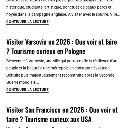
voir
historique, étudiante, artistique, ponctuée de beaux parcs et
et
noyée dans la campagne anglaise. A visiter avec le sourire. Ville…
faire
Visiter
CONTINUER LA LECTURE
?
Bristol
Tourisme
(Angleterre)
Visiter Varsovie en 2026 : Que voir et faire
curieux
:
en
? Tourisme curieux en Pologne
Street
Turquie
art,
Bienvenue à Varsovie, une ville qui porte en elle la résilience d'un
pirates
peuple et la beauté d'une métropole en constante évolution.
et
Détruite puis majestueusement reconstruite après la Seconde
concerts
Guerre mondiale,…
Visiter
CONTINUER LA LECTURE
Varsovie
en
Visiter San Francisco en 2026 : Que voir et
2026
faire ? Tourisme curieux aux USA
:
Que