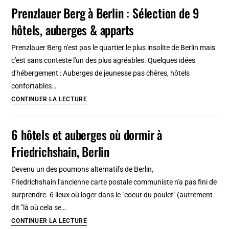
Green
Prenzlauer Berg à Berlin : Sélection de 9
[19
à
étapes]
hôtels, auberges & apparts
Londres:
Populaire
Prenzlauer Berg n'est pas le quartier le plus insolite de Berlin mais
&
c'est sans conteste l'un des plus agréables. Quelques idées
hors
d'hébergement : Auberges de jeunesse pas chères, hôtels
des
confortables…
sentiers
Prenzlauer
CONTINUER LA LECTURE
Berg
à
6 hôtels et auberges où dormir à
Berlin
Friedrichshain, Berlin
:
Sélection
Devenu un des poumons alternatifs de Berlin,
de
Friedrichshain l'ancienne carte postale communiste n'a pas fini de
9
surprendre. 6 lieux où loger dans le "coeur du poulet" (autrement
hôtels,
dit "là où cela se…
auberges
6
CONTINUER LA LECTURE
&