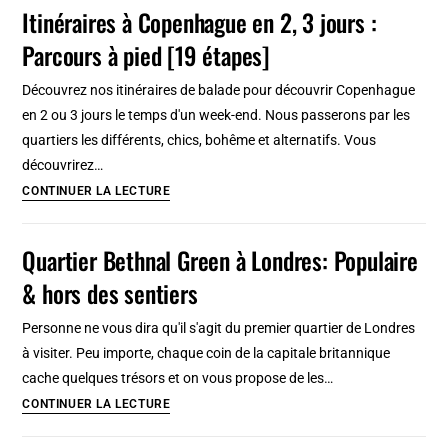
quartier
Itinéraires à Copenhague en 2, 3 jours :
juif
Parcours à pied [19 étapes]
d’Amsterdam
et
Découvrez nos itinéraires de balade pour découvrir Copenhague
Plantage
en 2 ou 3 jours le temps d'un week-end. Nous passerons par les
quartiers les différents, chics, bohême et alternatifs. Vous
découvrirez…
Itinéraires
CONTINUER LA LECTURE
à
Copenhague
Quartier Bethnal Green à Londres: Populaire
en
& hors des sentiers
2,
3
Personne ne vous dira qu'il s'agit du premier quartier de Londres
jours
à visiter. Peu importe, chaque coin de la capitale britannique
:
cache quelques trésors et on vous propose de les…
Parcours
Quartier
CONTINUER LA LECTURE
à
Bethnal
pied