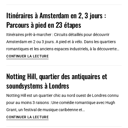
hôtels
apparts
et
Itinéraires à Amsterdam en 2, 3 jours :
auberges
Parcours à pied en 23 étapes
où
dormir
Itinéraires prêt-à-marcher : Circuits détaillés pour découvrir
à
Amsterdam en 2 ou 3 jours. A pied et à vélo. Dans les quartiers
Friedrichshain,
romantiques et les anciens espaces industriels, à la découverte…
Berlin
Itinéraires
CONTINUER LA LECTURE
à
Amsterdam
Notting Hill, quartier des antiquaires et
en
soundsystems à Londres
2,
3
Notting Hill est un quartier chic au nord ouest de Londres connu
jours
pour au moins 3 raisons : Une comédie romantique avec Hugh
:
Grant, un festival de musique caribéenne et…
Parcours
Notting
CONTINUER LA LECTURE
à
Hill,
pied