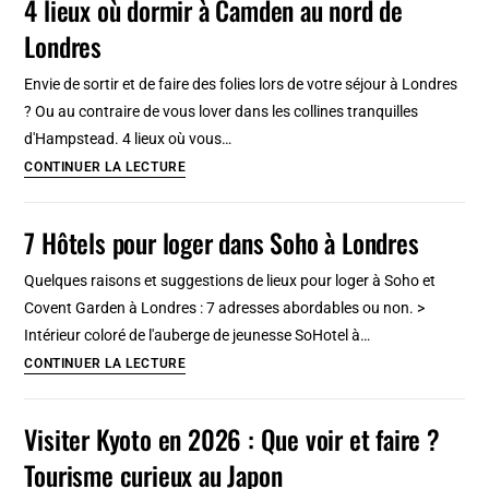
4 lieux où dormir à Camden au nord de
:
Londres
11
lieux
Envie de sortir et de faire des folies lors de votre séjour à Londres
où
? Ou au contraire de vous lover dans les collines tranquilles
dormir
d'Hampstead. 4 lieux où vous…
de
4
CONTINUER LA LECTURE
20
lieux
à
où
7 Hôtels pour loger dans Soho à Londres
230
dormir
€
à
Quelques raisons et suggestions de lieux pour loger à Soho et
Camden
Covent Garden à Londres : 7 adresses abordables ou non. >
au
Intérieur coloré de l'auberge de jeunesse SoHotel à…
nord
7
CONTINUER LA LECTURE
de
Hôtels
Londres
pour
Visiter Kyoto en 2026 : Que voir et faire ?
loger
Tourisme curieux au Japon
dans