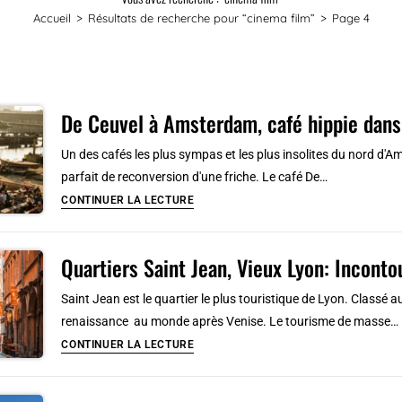
Accueil
>
Résultats de recherche pour
“cinema film”
>
Page 4
De Ceuvel à Amsterdam, café hippie dans
Un des cafés les plus sympas et les plus insolites du nord d
parfait de reconversion d'une friche. Le café De…
De
CONTINUER LA LECTURE
Ceuvel
à
Quartiers Saint Jean, Vieux Lyon: Inconto
Amsterdam,
café
Saint Jean est le quartier le plus touristique de Lyon. Classé a
hippie
renaissance au monde après Venise. Le tourisme de masse…
dans
Quartiers
CONTINUER LA LECTURE
le
Saint
nord
Jean,