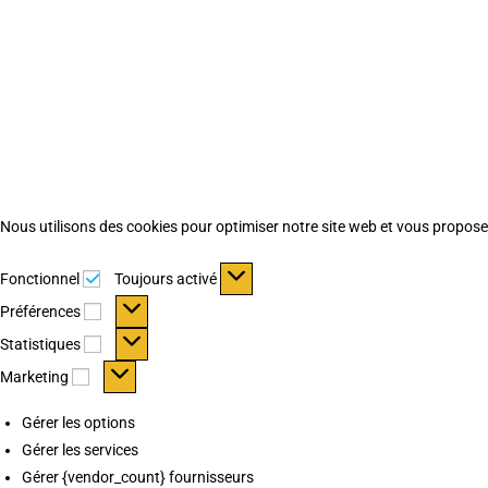
Nous utilisons des cookies pour optimiser notre site web et vous proposer 
Fonctionnel
Fonctionnel
Toujours activé
Préférences
Préférences
Statistiques
Statistiques
Marketing
Marketing
Gérer les options
Gérer les services
Gérer {vendor_count} fournisseurs