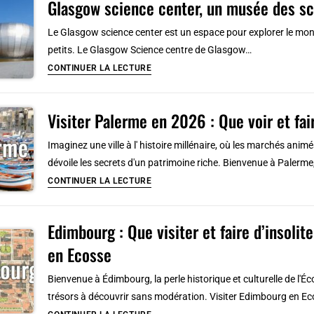
Glasgow science center, un musée des sc
Vieux
Lyon:
Le Glasgow science center est un espace pour explorer le monde
Incontournable
petits. Le Glasgow Science centre de Glasgow…
centre
Glasgow
CONTINUER LA LECTURE
historique
science
center,
Visiter Palerme en 2026 : Que voir et fai
un
musée
Imaginez une ville à l' histoire millénaire, où les marchés a
des
dévoile les secrets d'un patrimoine riche. Bienvenue à Palerme, l
sciences
Visiter
CONTINUER LA LECTURE
[Southside]
Palerme
en
Edimbourg : Que visiter et faire d’insoli
2026
en Ecosse
:
Que
Bienvenue à Édimbourg, la perle historique et culturelle de l'Éc
voir
trésors à découvrir sans modération. Visiter Edimbourg en 
et
Edimbourg