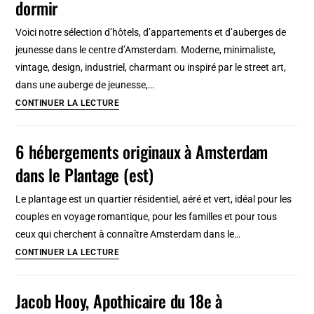
dormir
sympas
à
Voici notre sélection d’hôtels, d’appartements et d’auberges de
Amsterdam
jeunesse dans le centre d’Amsterdam. Moderne, minimaliste,
sélectionnés
vintage, design, industriel, charmant ou inspiré par le street art,
dans
dans une auberge de jeunesse,…
le
Centre
CONTINUER LA LECTURE
Pijp
d’Amsterdam
(Sud)
:
6 hébergements originaux à Amsterdam
8
dans le Plantage (est)
hôtels
pas
Le plantage est un quartier résidentiel, aéré et vert, idéal pour les
chers
couples en voyage romantique, pour les familles et pour tous
où
ceux qui cherchent à connaître Amsterdam dans le…
dormir
6
CONTINUER LA LECTURE
hébergements
originaux
Jacob Hooy, Apothicaire du 18e à
à