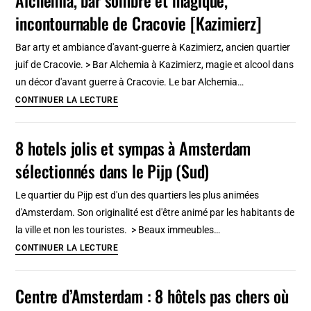
:
incontournable de Cracovie [Kazimierz]
Tramway,
bus,
Bar arty et ambiance d'avant-guerre à Kazimierz, ancien quartier
plans
juif de Cracovie. > Bar Alchemia à Kazimierz, magie et alcool dans
et
un décor d'avant guerre à Cracovie. Le bar Alchemia…
tickets
Alchemia,
CONTINUER LA LECTURE
bar
sombre
8 hotels jolis et sympas à Amsterdam
et
sélectionnés dans le Pijp (Sud)
magique,
incontournable
Le quartier du Pijp est d'un des quartiers les plus animées
de
d'Amsterdam. Son originalité est d'être animé par les habitants de
Cracovie
la ville et non les touristes. > Beaux immeubles…
[Kazimierz]
8
CONTINUER LA LECTURE
hotels
jolis
Centre d’Amsterdam : 8 hôtels pas chers où
et