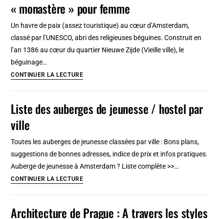
« monastère » pour femme
Bateau,
navigation
Un havre de paix (assez touristique) au cœur d’Amsterdam,
et
classé par l’UNESCO, abri des religieuses béguines. Construit en
empire
l’an 1386 au cœur du quartier Nieuwe Zijde (Vieille ville), le
béguinage…
Begijnhof
CONTINUER LA LECTURE
à
Amsterdam,
Liste des auberges de jeunesse / hostel par
Beguinage
ville
ou
« monastère »
Toutes les auberges de jeunesse classées par ville : Bons plans,
pour
suggestions de bonnes adresses, indice de prix et infos pratiques.
femme
Auberge de jeunesse à Amsterdam ? Liste complète >>…
Liste
CONTINUER LA LECTURE
des
auberges
Architecture de Prague : A travers les styles
de