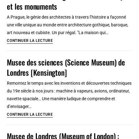
et les monuments
jeunesse
/
A Prague, le génie des architectes à travers l’histoire a façonné
hostel
une ville unique au monde entre architecture gothique, baroque,
par
art nouveau et cubiste. Un pur régal. "La maison qui…
ville
Architecture
CONTINUER LA LECTURE
de
Prague
Musee des sciences (Science Museum) de
:
Londres [Kensington]
A
travers
Remontez le temps avec les inventions et découvertes techniques
les
du 19e siècle à nos jours : machine à vapeurs, avions, ordinateur,
styles
navette spaciale… Une manière ludique de comprendre et
et
d’envisager…
les
Musee
CONTINUER LA LECTURE
monuments
des
sciences
Musee de Londres (Museum of London) :
(Science