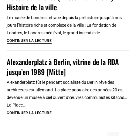
Histoire de la ville
Museum)
de
Le musée de Londres retrace depuis la préhistoire jusqu’à nos
Londres
jours l’histoire riche et complexe de la ville : La fondation de
[Kensington]
Londres, le Londres médiéval, le grand incendie de…
Musee
CONTINUER LA LECTURE
de
Londres
Alexanderplatz à Berlin, vitrine de la RDA
(Museum
jusqu’en 1989 [Mitte]
of
London)
Alexanderplatz fût le pendant socialiste du Berlin rêvé des
:
architectes est-allemand. La place populaire des années 20 est
Histoire
devenue un musée à ciel ouvert d’œuvres communistes kitschs…
de
La Place…
la
Alexanderplatz
CONTINUER LA LECTURE
ville
à
Berlin,
vitrine