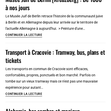
et
à nos jours
ethnique
à
Le Musée Juif de Berlin retrace l’histoire de la communauté juive
Cracovie
à Berlin et en Allemagne depuis leur arrivée sur le territoire de
[Kazimierz]
l'actuelle Allemagne à aujourd'hui. > Peinture d'une…
Musée
CONTINUER LA LECTURE
Juif
de
Transport à Cracovie : Tramway, bus, plans et
Berlin
tickets
[Kreuzberg]
:
Les transports en commun de Cracovie sont efficaces,
De
confortables, propres, ponctuels et bon marché. Parfois on
1000
tombe sur un vieux tramway mais ce n'est pas une mauvaise
à
expérience pour autant…
nos
Transport
CONTINUER LA LECTURE
jours
à
Cracovie
Alchemia, bar sombre et magique,