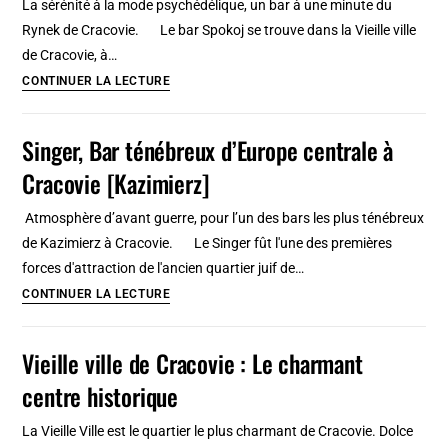
La sérénité à la mode psychédélique, un bar à une minute du
à
Rynek de Cracovie. Le bar Spokoj se trouve dans la Vieille ville
Cracovie
de Cracovie, à…
[Kazimierz]
Spokoj
CONTINUER LA LECTURE
i
cisza,
Singer, Bar ténébreux d’Europe centrale à
Bar
Cracovie [Kazimierz]
cool
et
Atmosphère d’avant guerre, pour l’un des bars les plus ténébreux
psyché
de Kazimierz à Cracovie. Le Singer fût l'une des premières
à
forces d'attraction de l'ancien quartier juif de…
Cracovie
Singer,
CONTINUER LA LECTURE
[Vieille
Bar
ville]
ténébreux
Vieille ville de Cracovie : Le charmant
d’Europe
centre historique
centrale
à
La Vieille Ville est le quartier le plus charmant de Cracovie. Dolce
Cracovie