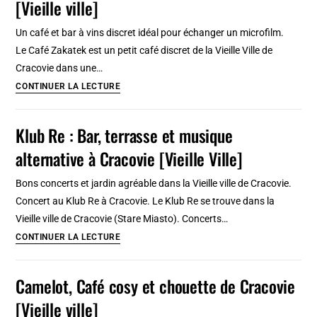
[Vieille ville]
à
Cracovie
Un café et bar à vins discret idéal pour échanger un microfilm.
[Vieille
Le Café Zakatek est un petit café discret de la Vieille Ville de
ville]
Cracovie dans une…
Zakatek,
CONTINUER LA LECTURE
Café
discret
Klub Re : Bar, terrasse et musique
et
alternative à Cracovie [Vieille Ville]
retro
à
Bons concerts et jardin agréable dans la Vieille ville de Cracovie.
Cracovie
Concert au Klub Re à Cracovie. Le Klub Re se trouve dans la
[Vieille
Vieille ville de Cracovie (Stare Miasto). Concerts…
ville]
Klub
CONTINUER LA LECTURE
Re
:
Camelot, Café cosy et chouette de Cracovie
Bar,
[Vieille ville]
terrasse