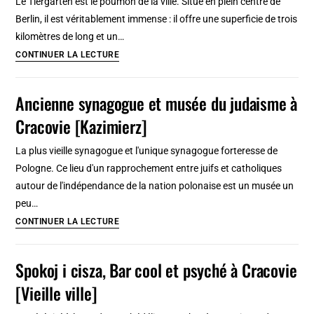
Le Tiergarten est le poumon de la ville. Situé en plein centre de
Cracovie
Berlin, il est véritablement immense : il offre une superficie de trois
[Vieille
kilomètres de long et un…
ville]
Parc
CONTINUER LA LECTURE
du
Tiergarten
Ancienne synagogue et musée du judaisme à
à
Cracovie [Kazimierz]
Berlin
:
La plus vieille synagogue et l'unique synagogue forteresse de
Balade
Pologne. Ce lieu d'un rapprochement entre juifs et catholiques
romantique
autour de l'indépendance de la nation polonaise est un musée un
en
peu…
centre
Ancienne
CONTINUER LA LECTURE
ville
synagogue
et
Spokoj i cisza, Bar cool et psyché à Cracovie
musée
[Vieille ville]
du
judaisme