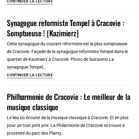
Massolit,
CONTINUER LA LECTURE
café-
librairie
Synagogue reformiste Tempel à Cracovie :
anglophone
Somptueuse ! [Kazimierz]
à
Cracovie
Cette synagogue du courant réformiste est la plus somptueuse
:
de Cracovie. Façade de la synagogue reformiste Tempel dans le
Joli
quartier de Kazimierz à Cracovie. Photo de Suicasmo La
et
synagogue Tempel…
agréable
Synagogue
CONTINUER LA LECTURE
reformiste
Tempel
Philharmonie de Cracovie : Le meilleur de la
à
musique classique
Cracovie
:
Le lieu où écouter de la musique classique à Cracovie. Et en plus
Somptueuse
pour un tout petit prix. La Philarmonie de Cracovie se trouve à
!
proximité du parc des Planty…
[Kazimierz]