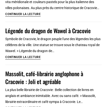
vita méridionale et couleurs pastels pour la plus italienne des
[Kazimierz]
villes polonaises. Au plus près du centre historique de Cracovie…
Vieille
CONTINUER LA LECTURE
ville
de
Légende du dragon de Wawel à Cracovie
Cracovie
:
Symbole de Cracovie, le dragon peuple l'une des légendes les plus
Le
célèbres de la ville. Une statue se trouve sous le chateau royal de
charmant
Wawel. > Légende du dragon de…
centre
Légende
CONTINUER LA LECTURE
historique
du
dragon
Massolit, café-librairie anglophone à
de
Cracovie : Joli et agréable
Wawel
à
La plus belle librairie de Cracovie : Belle collection de livres en
Cracovie
anglais et ambiance inimitable. Avec ou sans café. > Massolit,
librairie extraordinaire et café sympa à Cracovie. Le…