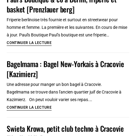
et
basket [Prenzlauer berg]
chic
à
Friperie berlinoise très fournie et surtout en streetwear pour
Berlin
homme et femme. La première et les suivantes. En cours de mise
[Friedrichshain]
à jour. Paul's Boutique Paul’s boutique est une friperie…
Paul’s
CONTINUER LA LECTURE
Boutique
&
Bagelmama : Bagel New-Yorkais à Cracovie
co
[Kazimierz]
à
Berlin,
Une adresse pour manger un bon bagel à Cracovie.
friperie
Bagelmama se trouve dans l'ancien quartier juif de Cracovie à
et
Kazimierz. On peut vouloir varier ses repas.…
basket
Bagelmama
CONTINUER LA LECTURE
[Prenzlauer
:
berg]
Bagel
Swieta Krowa, petit club techno à Cracovie
New-