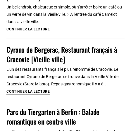
et
Un bel endroit, chaleureux et simple, où s'arrêter boire un café ou
musique
un verre de vin dans la Vieille ville. > A l'entrée du café Camelot
alternative
dans la vieille ville…
à
Camelot,
CONTINUER LA LECTURE
Cracovie
Café
[Vieille
cosy
Cyrano de Bergerac, Restaurant français à
Ville]
et
Cracovie [Vieille ville]
chouette
de
L'un des restaurants français le plus renommé de Cracovie. Le
Cracovie
restaurant Cyrano de Bergerac se trouve dans la Vieille Ville de
[Vieille
Cracovie (Stare Miasto). Repas gastronomique Il y a à…
ville]
Cyrano
CONTINUER LA LECTURE
de
Bergerac,
Parc du Tiergarten à Berlin : Balade
Restaurant
romantique en centre ville
français
à