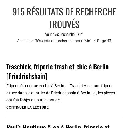
915
RÉSULTATS DE RECHERCHE
TROUVÉS
Vous avez recherché : "vin"
Accueil
>
Résultats de recherche pour
“vin”
>
Page 43
Traschick, friperie trash et chic à Berlin
[Friedrichshain]
Friperie éclectique et chic à Berlin. Traschick est une friperie
située dans le quartier de Friedrichshain à Berlin. Ici, les pièces
ont fait l’objet d’un tri avant de…
Traschick,
CONTINUER LA LECTURE
friperie
trash
Paul’s Boutique & co à Berlin, friperie et