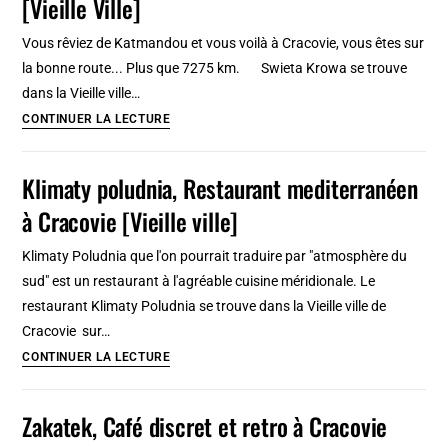
[Vieille Ville]
Yorkais
à
Vous rêviez de Katmandou et vous voilà à Cracovie, vous êtes sur
Cracovie
la bonne route... Plus que 7275 km. Swieta Krowa se trouve
[Kazimierz]
dans la Vieille ville…
Swieta
CONTINUER LA LECTURE
Krowa,
petit
Klimaty poludnia, Restaurant mediterranéen
club
à Cracovie [Vieille ville]
techno
à
Klimaty Poludnia que l'on pourrait traduire par "atmosphère du
Cracovie
sud" est un restaurant à l'agréable cuisine méridionale. Le
[Vieille
restaurant Klimaty Poludnia se trouve dans la Vieille ville de
Ville]
Cracovie sur…
Klimaty
CONTINUER LA LECTURE
poludnia,
Restaurant
Zakatek, Café discret et retro à Cracovie
mediterranéen