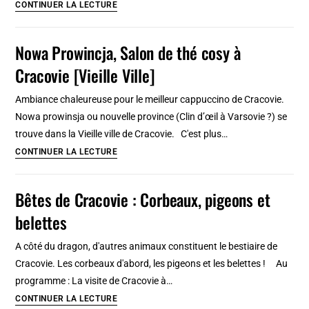
Philharmonie
CONTINUER LA LECTURE
de
Cracovie
Nowa Prowincja, Salon de thé cosy à
:
Cracovie [Vieille Ville]
Le
meilleur
Ambiance chaleureuse pour le meilleur cappuccino de Cracovie.
de
Nowa prowinsja ou nouvelle province (Clin d’œil à Varsovie ?) se
la
trouve dans la Vieille ville de Cracovie. C'est plus…
musique
Nowa
CONTINUER LA LECTURE
classique
Prowincja,
Salon
Bêtes de Cracovie : Corbeaux, pigeons et
de
belettes
thé
cosy
A côté du dragon, d'autres animaux constituent le bestiaire de
à
Cracovie. Les corbeaux d'abord, les pigeons et les belettes ! Au
Cracovie
programme : La visite de Cracovie à…
[Vieille
Bêtes
CONTINUER LA LECTURE
Ville]