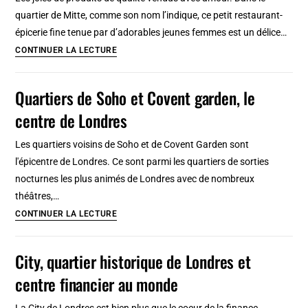
gay
quartier de Mitte, comme son nom l’indique, ce petit restaurant-
friendly
épicerie fine tenue par d’adorables jeunes femmes est un délice…
à
Lebensmittel
CONTINUER LA LECTURE
Berlin
in
[Kreuzberg]
Mitte,
Quartiers de Soho et Covent garden, le
restaurant
centre de Londres
et
épicerie
Les quartiers voisins de Soho et de Covent Garden sont
fine
l'épicentre de Londres. Ce sont parmi les quartiers de sorties
à
nocturnes les plus animés de Londres avec de nombreux
Berlin
théâtres,…
[Mitte]
Quartiers
CONTINUER LA LECTURE
de
Soho
City, quartier historique de Londres et
et
centre financier au monde
Covent
garden,
La City de Londres est bien plus que le coeur de la finance