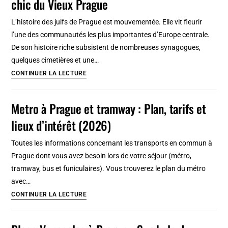
chic du Vieux Prague
Naples,
entre
L’histoire des juifs de Prague est mouvementée. Elle vit fleurir
la
l’une des communautés les plus importantes d’Europe centrale.
gare
De son histoire riche subsistent de nombreuses synagogues,
et
quelques cimetières et une…
le
Josefov,
CONTINUER LA LECTURE
port
l’ancien
quartier
Metro à Prague et tramway : Plan, tarifs et
juif
lieux d’intérêt (2026)
de
Prague,
Toutes les informations concernant les transports en commun à
coin
Prague dont vous avez besoin lors de votre séjour (métro,
chic
tramway, bus et funiculaires). Vous trouverez le plan du métro
du
avec…
Vieux
Metro
CONTINUER LA LECTURE
Prague
à
Prague