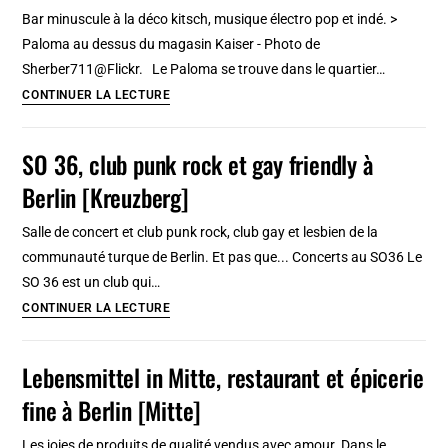
à
Bar minuscule à la déco kitsch, musique électro pop et indé. >
Berlin
Paloma au dessus du magasin Kaiser - Photo de
[Mitte]
Sherber711@Flickr. Le Paloma se trouve dans le quartier…
Paloma,
CONTINUER LA LECTURE
bar
vintage
SO 36, club punk rock et gay friendly à
et
Berlin [Kreuzberg]
kitsch
à
Salle de concert et club punk rock, club gay et lesbien de la
souhait
communauté turque de Berlin. Et pas que... Concerts au SO36 Le
à
SO 36 est un club qui…
Berlin
SO
CONTINUER LA LECTURE
[Kreuzberg]
36,
club
Lebensmittel in Mitte, restaurant et épicerie
punk
fine à Berlin [Mitte]
rock
et
Les joies de produits de qualité vendus avec amour. Dans le