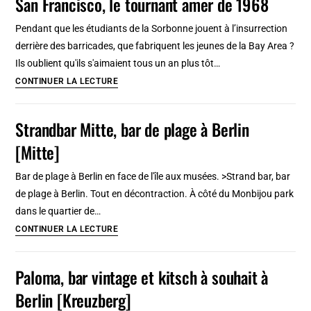
San Francisco, le tournant amer de 1968
ou
l’histoire
Pendant que les étudiants de la Sorbonne jouent à l’insurrection
du
derrière des barricades, que fabriquent les jeunes de la Bay Area ?
clubbing
Ils oublient qu'ils s'aimaient tous un an plus tôt…
made
San
CONTINUER LA LECTURE
in
Francisco,
San
le
Strandbar Mitte, bar de plage à Berlin
Francisco
tournant
[Mitte]
amer
de
Bar de plage à Berlin en face de l'île aux musées. >Strand bar, bar
1968
de plage à Berlin. Tout en décontraction. À côté du Monbijou park
dans le quartier de…
Strandbar
CONTINUER LA LECTURE
Mitte,
bar
Paloma, bar vintage et kitsch à souhait à
de
Berlin [Kreuzberg]
plage