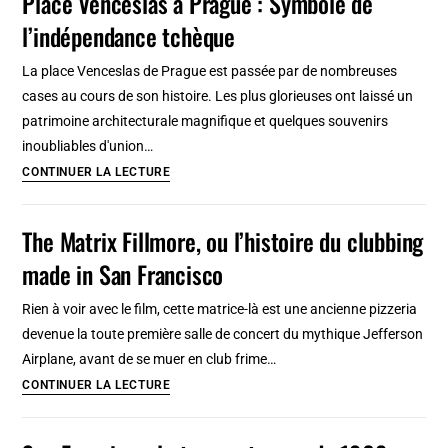
Place Venceslas à Prague : Symbole de
et
l’indépendance tchèque
tramway
:
La place Venceslas de Prague est passée par de nombreuses
Plan,
cases au cours de son histoire. Les plus glorieuses ont laissé un
tarifs
patrimoine architecturale magnifique et quelques souvenirs
et
inoubliables d'union…
lieux
Place
CONTINUER LA LECTURE
d’intérêt
Venceslas
(2026)
à
The Matrix Fillmore, ou l’histoire du clubbing
Prague
made in San Francisco
:
Symbole
Rien à voir avec le film, cette matrice-là est une ancienne pizzeria
de
devenue la toute première salle de concert du mythique Jefferson
l’indépendance
Airplane, avant de se muer en club frime…
tchèque
The
CONTINUER LA LECTURE
Matrix
Fillmore,