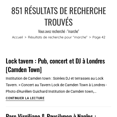
851
RÉSULTATS DE RECHERCHE
TROUVÉS
Vous avez recherché : "marche"
Accueil
>
Résultats de recherche pour
“marche”
>
Page 42
Lock tavern : Pub, concert et DJ à Londres
[Camden Town]
Institution de Camden town : Soirées DJ et terrasses au Lock
Tavern. > Concert au Tavern Lock de Camden Town à Londres -
Photo d'Aurélien Guichard Institution de Camden town,…
Lock
CONTINUER LA LECTURE
tavern
:
Parc Virgiliano & Pausilypon à Naples :