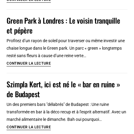
Hampstead
heath
Green Park à Londres : Le voisin tranquille
à
et pépère
Londres
:
Profitez d’un rayon de soleil pour traverser ou même investir une
Partez
chaise longue dans le Green park. Un parc « green » longtemps
à
resté sans fleurs à cause d’une reine verte…
la
Green
CONTINUER LA LECTURE
campagne
Park
à
Szimpla Kert, ici est né le « bar en ruine »
Londres
de Budapest
:
Le
Un des premiers bars "délabrés" de Budapest : Une ruine
voisin
transformée en bar à la déco recup et à l'esprit alternatif. Avec un
tranquille
marché alimentaire le dimanche. Bah oui pourquoi…
et
Szimpla
CONTINUER LA LECTURE
pépère
Kert,