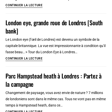
«
CONTINUER LA LECTURE
Guns
of
London eye, grande roue de Londres [South
Brixton
bank]
»,
émeute
Le London eye (l’œil de Londres) est devenu un symbole de la
du
capitale britannique. La vue est impressionnante à condition qu’il
quartier
fasse beau… > Tour du London Eye à Londres…
noir
London
CONTINUER LA LECTURE
de
eye,
Londres
grande
Parc Hampstead heath à Londres : Partez à
roue
la campagne
de
Londres
Changement de paysage, vous avez envie de nature ? 7 millions
[South
de londoniens sont dans le même cas. Tous ne vont pas en même
bank]
temps à Hampstead heath, dans ce…
Parc
CONTINUER LA LECTURE