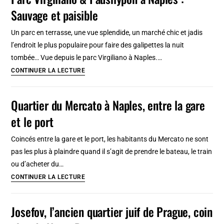
Pub,
Sauvage et paisible
concert
et
Un parc en terrasse, une vue splendide, un marché chic et jadis
DJ
l’endroit le plus populaire pour faire des galipettes la nuit
à
tombée… Vue depuis le parc Virgiliano à Naples.…
Londres
Parc
CONTINUER LA LECTURE
[Camden
Virgiliano
Town]
&
Quartier du Mercato à Naples, entre la gare
Pausilypon
et le port
à
Naples
Coincés entre la gare et le port, les habitants du Mercato ne sont
:
pas les plus à plaindre quand il s’agit de prendre le bateau, le train
Sauvage
ou d’acheter du…
et
Quartier
CONTINUER LA LECTURE
paisible
du
Mercato
Josefov, l’ancien quartier juif de Prague, coin
à