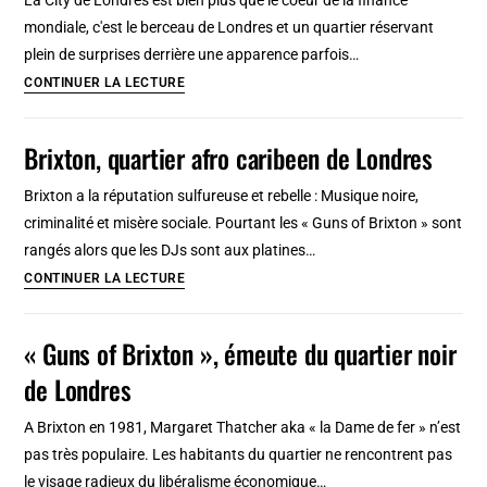
le
mondiale, c'est le berceau de Londres et un quartier réservant
centre
plein de surprises derrière une apparence parfois…
de
City,
CONTINUER LA LECTURE
Londres
quartier
historique
Brixton, quartier afro caribeen de Londres
de
Londres
Brixton a la réputation sulfureuse et rebelle : Musique noire,
et
criminalité et misère sociale. Pourtant les « Guns of Brixton » sont
centre
rangés alors que les DJs sont aux platines…
financier
Brixton,
CONTINUER LA LECTURE
au
quartier
monde
afro
« Guns of Brixton », émeute du quartier noir
caribeen
de Londres
de
Londres
A Brixton en 1981, Margaret Thatcher aka « la Dame de fer » n’est
pas très populaire. Les habitants du quartier ne rencontrent pas
le visage radieux du libéralisme économique…