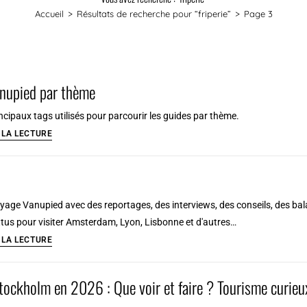
Accueil
>
Résultats de recherche pour
“friperie”
>
Page 3
nupied par thème
rincipaux tags utilisés pour parcourir les guides par thème.
Guide
 LA LECTURE
Vanupied
par
thème
yage Vanupied avec des reportages, des interviews, des conseils, des balad
ttus pour visiter Amsterdam, Lyon, Lisbonne et d'autres…
Video
 LA LECTURE
Stockholm en 2026 : Que voir et faire ? Tourisme curie