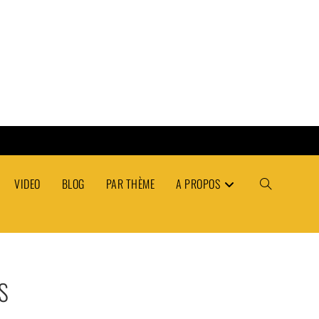
VIDEO
BLOG
PAR THÈME
A PROPOS
TOGGLE
WEBSITE
S
SEARCH