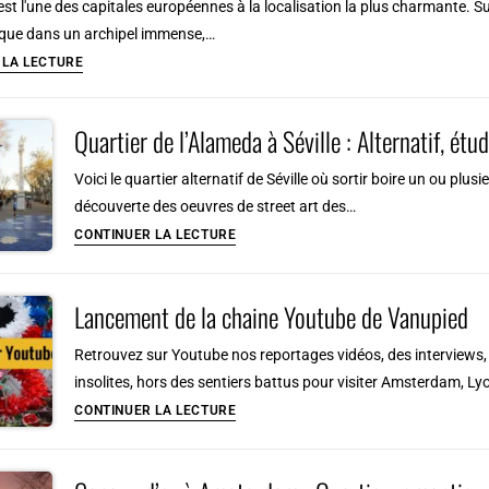
st l'une des capitales européennes à la localisation la plus charmante. Su
ique dans un archipel immense,…
Visiter
 LA LECTURE
Stockholm
en
Quartier de l’Alameda à Séville : Alternatif, étud
2026
:
Voici le quartier alternatif de Séville où sortir boire un ou plusi
Que
découverte des oeuvres de street art des…
voir
Quartier
CONTINUER LA LECTURE
et
de
faire
l’Alameda
Lancement de la chaine Youtube de Vanupied
?
à
Tourisme
Séville
Retrouvez sur Youtube nos reportages vidéos, des interviews, 
curieux
:
insolites, hors des sentiers battus pour visiter Amsterdam, Lyo
en
Alternatif,
Lancement
CONTINUER LA LECTURE
Suède
étudiant
de
et
la
festif