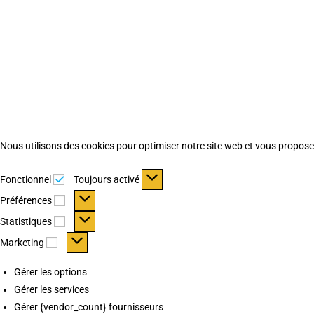
Nous utilisons des cookies pour optimiser notre site web et vous proposer 
Fonctionnel
Fonctionnel
Toujours activé
Préférences
Préférences
Statistiques
Statistiques
Marketing
Marketing
Gérer les options
Gérer les services
Gérer {vendor_count} fournisseurs