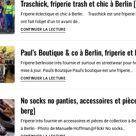
Traschick, friperie trash et chic à Berlin 
des
nostalgiques
Friperie éclectique et chic à Berlin. Traschick est une friperie s
de
ont fait l’objet d’un tri avant de…
la
Traschick,
CONTINUER LA LECTURE
RDA
friperie
à
trash
Berlin
Paul’s Boutique & co à Berlin, friperie et
et
[Prenzlauer
chic
Friperie berlinoise très fournie et surtout en streetwear pour
berg]
à
mise à jour. Paul's Boutique Paul’s boutique est une friperie…
Berlin
Paul’s
CONTINUER LA LECTURE
[Friedrichshain]
Boutique
&
No socks no panties, accessoires et pièce
co
berg]
à
Berlin,
Friperie très fournie en accessoires et pièces de collection à B
friperie
à Berlin - Photo de Manuelle Hoffman@Flickr No socks…
et
No