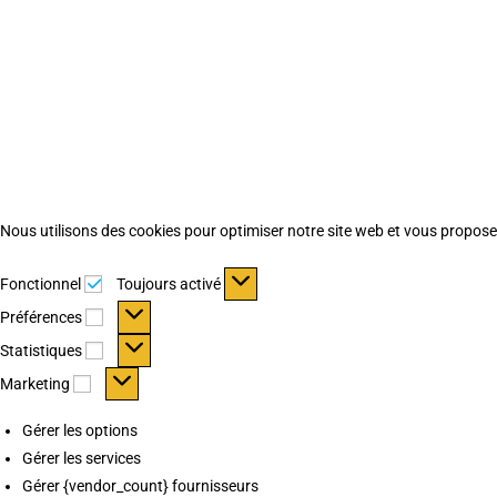
Nous utilisons des cookies pour optimiser notre site web et vous proposer 
Fonctionnel
Fonctionnel
Toujours activé
Préférences
Préférences
Statistiques
Statistiques
Marketing
Marketing
Gérer les options
Gérer les services
Gérer {vendor_count} fournisseurs