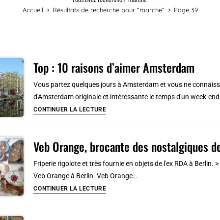
Accueil
>
Résultats de recherche pour
“marche”
>
Page 39
Top : 10 raisons d’aimer Amsterdam
Vous partez quelques jours à Amsterdam et vous ne connaissez 
d'Amsterdam originale et intéressante le temps d'un week-en
Top
CONTINUER LA LECTURE
:
10
Veb Orange, brocante des nostalgiques de
raisons
d’aimer
Friperie rigolote et très fournie en objets de l'ex RDA à Berlin
Amsterdam
Veb Orange à Berlin. Veb Orange…
Veb
CONTINUER LA LECTURE
Orange,
brocante