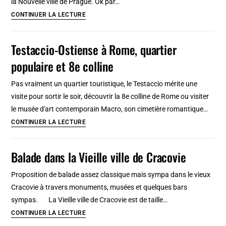
la Nouvelle ville de Prague. Ok par…
[Terreaux]
Bazar
CONTINUER LA LECTURE
P&J,
brocante
Testaccio-Ostiense à Rome, quartier
de
populaire et 8e colline
Prague
[nouvelle
Pas vraiment un quartier touristique, le Testaccio mérite une
ville]
visite pour sortir le soir, découvrir la 8e colline de Rome ou visiter
le musée d'art contemporain Macro, son cimetière romantique…
Testaccio-
CONTINUER LA LECTURE
Ostiense
à
Balade dans la Vieille ville de Cracovie
Rome,
quartier
Proposition de balade assez classique mais sympa dans le vieux
populaire
Cracovie à travers monuments, musées et quelques bars
et
sympas. La Vieille ville de Cracovie est de taille…
8e
Balade
CONTINUER LA LECTURE
colline
dans