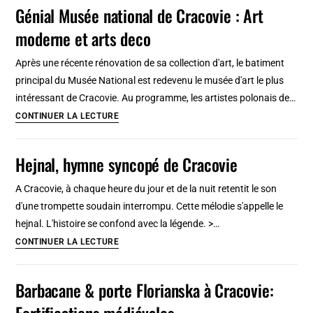
beaux
Génial Musée national de Cracovie : Art
arts
moderne et arts deco
du
19e
Après une récente rénovation de sa collection d'art, le batiment
siècle
principal du Musée National est redevenu le musée d'art le plus
à
intéressant de Cracovie. Au programme, les artistes polonais de…
Cracovie
Génial
CONTINUER LA LECTURE
[Vieille
Musée
ville]
national
Hejnal, hymne syncopé de Cracovie
de
Cracovie
A Cracovie, à chaque heure du jour et de la nuit retentit le son
:
d'une trompette soudain interrompu. Cette mélodie s'appelle le
Art
hejnal. L'histoire se confond avec la légende. >…
moderne
Hejnal,
CONTINUER LA LECTURE
et
hymne
arts
syncopé
Barbacane & porte Florianska à Cracovie:
deco
de
Fortifications médiévales
Cracovie