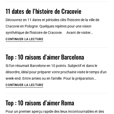
la
11 dates de l’histoire de Cracovie
Vieille
ville
Découvrez en 11 dates et périodes clés l'histoire de la ville de
de
Cracovie en Pologne. Quelques repères pour une vision
Cracovie
synthétique de l'histoire de Cracovie. Avant de visiter…
11
CONTINUER LA LECTURE
dates
de
Top : 10 raisons d’aimer Barcelona
l’histoire
de
Si l'on résumait Barcelone en 10 points. Subjectif et dans le
Cracovie
désordre, idéal pour préparer votre prochaine visite le temps d'un
week-end. Entre amies ou en famille. Pour la préparation…
Top
CONTINUER LA LECTURE
:
10
Top : 10 raisons d’aimer Roma
raisons
d’aimer
Pour un premier aperçu rapide des lieux incontournables et des