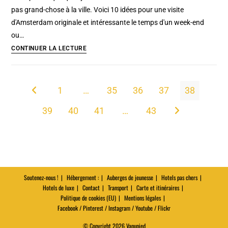
Berlin
pas grand-chose à la ville. Voici 10 idées pour une visite
d'Amsterdam originale et intéressante le temps d'un week-end
ou…
Top
CONTINUER LA LECTURE
:
10
raisons
1
…
35
36
37
38
Go to the previous page
d’aimer
39
40
41
…
43
Amsterdam
Aller à la page s
Soutenez-nous !
Hébergement :
Auberges de jeunesse
Hotels pas chers
Hotels de luxe
Contact
Transport
Carte et itinéraires
Politique de cookies (EU)
Mentions légales
Facebook / Pinterest / Instagram / Youtube / Flickr
© Copyright 2026 Vanupied