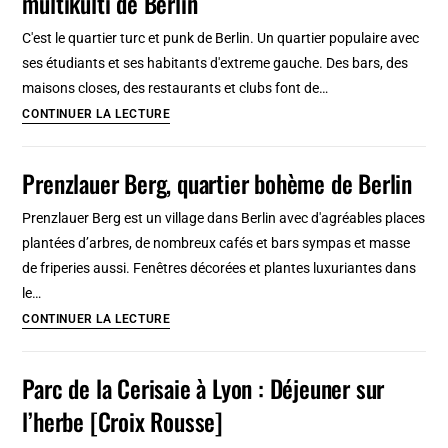
multikulti de Berlin
entre
C'est le quartier turc et punk de Berlin. Un quartier populaire avec
clubs,
ses étudiants et ses habitants d'extreme gauche. Des bars, des
Karl
maisons closes, des restaurants et clubs font de…
Marx
Kreuzberg
CONTINUER LA LECTURE
et
:
street
Quartier
Prenzlauer Berg, quartier bohème de Berlin
art
punk,
alternatif
Prenzlauer Berg est un village dans Berlin avec d'agréables places
et
plantées d’arbres, de nombreux cafés et bars sympas et masse
multikulti
de friperies aussi. Fenêtres décorées et plantes luxuriantes dans
de
le…
Berlin
Prenzlauer
CONTINUER LA LECTURE
Berg,
quartier
Parc de la Cerisaie à Lyon : Déjeuner sur
bohème
l’herbe [Croix Rousse]
de
Berlin