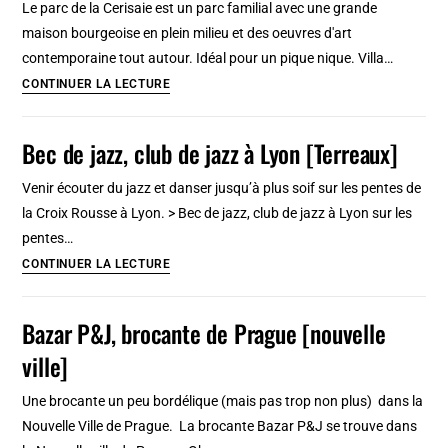
Le parc de la Cerisaie est un parc familial avec une grande
maison bourgeoise en plein milieu et des oeuvres d'art
contemporaine tout autour. Idéal pour un pique nique. Villa…
Parc
CONTINUER LA LECTURE
de
la
Bec de jazz, club de jazz à Lyon [Terreaux]
Cerisaie
à
Venir écouter du jazz et danser jusqu’à plus soif sur les pentes de
Lyon
la Croix Rousse à Lyon. > Bec de jazz, club de jazz à Lyon sur les
:
pentes…
Déjeuner
Bec
CONTINUER LA LECTURE
sur
de
l’herbe
jazz,
Bazar P&J, brocante de Prague [nouvelle
[Croix
club
ville]
Rousse]
de
jazz
Une brocante un peu bordélique (mais pas trop non plus) dans la
à
Nouvelle Ville de Prague. La brocante Bazar P&J se trouve dans
Lyon