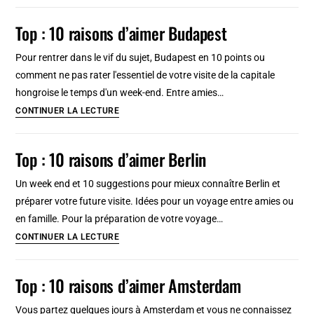
:
Le
Top : 10 raisons d’aimer Budapest
meilleur
de
Pour rentrer dans le vif du sujet, Budapest en 10 points ou
Krakow
comment ne pas rater l'essentiel de votre visite de la capitale
hongroise le temps d'un week-end. Entre amies…
Top
CONTINUER LA LECTURE
:
10
Top : 10 raisons d’aimer Berlin
raisons
d’aimer
Un week end et 10 suggestions pour mieux connaître Berlin et
Budapest
préparer votre future visite. Idées pour un voyage entre amies ou
en famille. Pour la préparation de votre voyage…
Top
CONTINUER LA LECTURE
:
10
Top : 10 raisons d’aimer Amsterdam
raisons
d’aimer
Vous partez quelques jours à Amsterdam et vous ne connaissez