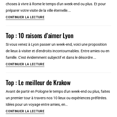
Barcelona
choses à vivre à Rome le temps d'un week-end ou plus. Et pour
préparer votre visite de la ville éternelle.…
Top
CONTINUER LA LECTURE
:
10
Top : 10 raisons d’aimer Lyon
raisons
d’aimer
Si vous venez à Lyon passer un week-end, voici une proposition
Roma
de lieux à visiter et d'endroits incontournables. Entre amies ou en
famille. C'est évidemment subjectif et dans le désordre.…
Top
CONTINUER LA LECTURE
:
10
Top : Le meilleur de Krakow
raisons
d’aimer
Avant de partir en Pologne le temps d'un week-end ou plus, faites
Lyon
un premier tour à travers nos 10 lieux ou expériences préférées.
Idées pour un voyage entre amies, en…
Top
CONTINUER LA LECTURE