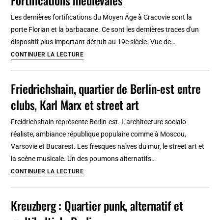
Les dernières fortifications du Moyen Âge à Cracovie sont la
porte Florian et la barbacane. Ce sont les dernières traces d'un
dispositif plus important détruit au 19e siècle. Vue de…
Barbacane
CONTINUER LA LECTURE
&
porte
Friedrichshain, quartier de Berlin-est entre
Florianska
clubs, Karl Marx et street art
à
Cracovie:
Freidrichshain représente Berlin-est. L'architecture socialo-
Fortifications
réaliste, ambiance république populaire comme à Moscou,
médiévales
Varsovie et Bucarest. Les fresques naïves du mur, le street art et
la scène musicale. Un des poumons alternatifs…
Friedrichshain,
CONTINUER LA LECTURE
quartier
de
Kreuzberg : Quartier punk, alternatif et
Berlin-
est