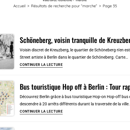
Accueil
>
Résultats de recherche pour
“marche”
>
Page 35
Schöneberg, voisin tranquille de Kreuzber
Voisin discret de Kreuzberg, le quartier de Schöneberg n'en es
Street artiste à Berlin dans le quartier de Schöneberg. Carte…
Schöneberg,
CONTINUER LA LECTURE
voisin
tranquille
Bus touristique Hop off à Berlin : Tour rap
de
Kreuzberg
Découvrez Berlin grâce à bus touristique Hop-on Hop-off bus 
à
descendre à 20 arrêts différents durant la traversée de la ville
Berlin
Bus
CONTINUER LA LECTURE
touristique
Hop