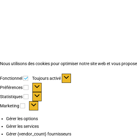
Nous utilisons des cookies pour optimiser notre site web et vous proposer 
Fonctionnel
Fonctionnel
Toujours activé
Préférences
Préférences
Statistiques
Statistiques
Marketing
Marketing
Gérer les options
Gérer les services
Gérer {vendor_count} fournisseurs