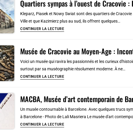
Quartiers sympas à l’ouest de Cracovie : 
off
à
Kleparz, Piasek et Nowy Swiat sont des quartiers de Cracovie à 
Berlin
Ville et que Kazimierz plus au sud, ils offrent quelques…
:
Quartiers
CONTINUER LA LECTURE
Tour
sympas
rapide
à
de
Musée de Cracovie au Moyen-Age : Incontou
l’ouest
la
de
Voici un musée qui ravira les passionnés et les curieux d'histoi
ville
Cracovie
surtout par sa muséographie résolument moderne. À ne…
:
Musée
CONTINUER LA LECTURE
Hors
de
des
Cracovie
sentiers
MACBA, Musée d’art contemporain de Bar
au
battus
Moyen-
Un musée contournable à Barcelone. Avec quelques trucs sym
!
Age
à Barcelone - Photo de Lali Masriera Le musée d'art contemp
:
MACBA,
CONTINUER LA LECTURE
Incontournable
Musée