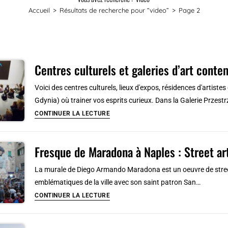
Accueil
>
Résultats de recherche pour
“video”
>
Page 2
Centres culturels et galeries d’art cont
Voici des centres culturels, lieux d'expos, résidences d'artiste
Gdynia) où trainer vos esprits curieux. Dans la Galerie Przes
Centres
CONTINUER LA LECTURE
culturels
et
Fresque de Maradona à Naples : Street art
galeries
d’art
La murale de Diego Armando Maradona est un oeuvre de street
contemporain
emblématiques de la ville avec son saint patron San…
à
Fresque
CONTINUER LA LECTURE
Gdansk,
de
Sopot
Maradona
et