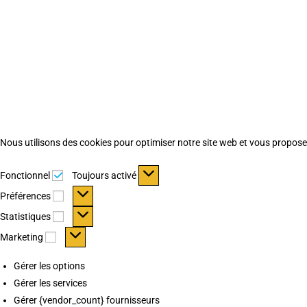
Nous utilisons des cookies pour optimiser notre site web et vous proposer 
Fonctionnel
Fonctionnel
Toujours activé
Préférences
Préférences
Statistiques
Statistiques
Marketing
Marketing
Gérer les options
Gérer les services
Gérer {vendor_count} fournisseurs