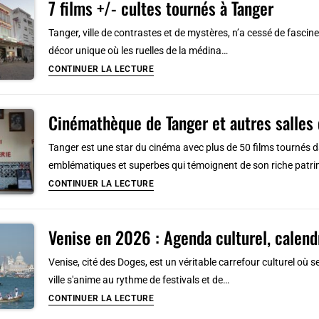
7 films +/- cultes tournés à Tanger
à
Gdynia
Naples
Tanger, ville de contrastes et de mystères, n’a cessé de fascine
:
décor unique où les ruelles de la médina…
Street
7
CONTINUER LA LECTURE
art
films
et
+/-
pèlerinage
Cinémathèque de Tanger et autres salles
cultes
footballistique
tournés
Tanger est une star du cinéma avec plus de 50 films tournés d
à
emblématiques et superbes qui témoignent de son riche pat
Tanger
Cinémathèque
CONTINUER LA LECTURE
de
Tanger
Venise en 2026 : Agenda culturel, calend
et
autres
Venise, cité des Doges, est un véritable carrefour culturel où se
salles
ville s'anime au rythme de festivals et de…
de
Venise
CONTINUER LA LECTURE
cinéma
en