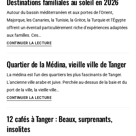
Destinations familiales au soleil en 2026
feu
et
Autour du bassin méditerranéen et aux portes de l’Orient,
d’eau,
Majorque, les Canaries, la Tunisie, la Grèce, la Turquie et l’Égypte
entre
offrent un éventail particulièrement riche d’expériences adaptées
volcan
aux familles. Ces…
et
Destinations
CONTINUER LA LECTURE
océan
familiales
au
Quartier de la Médina, vieille ville de Tanger
soleil
en
La médina est l'un des quartiers les plus fascinants de Tanger.
2026
L'ancienne ville arabe et juive. Perchée au-dessus de la baie et du
port de la ville, la vieille ville…
Quartier
CONTINUER LA LECTURE
de
la
12 cafés à Tanger : Beaux, surprenants,
Médina,
insolites
vieille
ville