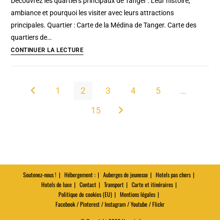
Découvrez les quartiers principaux de Tanger : Leur histoire,
luxe
ambiance et pourquoi les visiter avec leurs attractions
à
principales. Quartier : Carte de la Médina de Tanger. Carte des
Ischia
quartiers de…
en
Quartiers
CONTINUER LA LECTURE
2026
de
:
Tanger
Piscine,
à
1
2
3
4
5
…
Go to the previous page
spa
visiter
et
15
:
Aller à la page suivante
lieux
Où
insolites
aller
?
Où
loger
Soutenez-nous !
Hébergement :
Auberges de jeunesse
Hotels pas chers
Hotels de luxe
Contact
?
Transport
Carte et itinéraires
Politique de cookies (EU)
Mentions légales
Facebook / Pinterest / Instagram / Youtube / Flickr