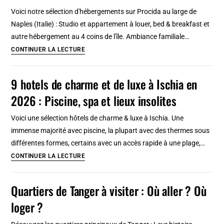
Tanger
Voici notre sélection d'hébergements sur Procida au large de
et
Naples (Italie) : Studio et appartement à louer, bed & breakfast et
Tétouan
autre hébergement au 4 coins de l'île. Ambiance familiale…
Hébergements
CONTINUER LA LECTURE
à
Procida
9 hotels de charme et de luxe à Ischia en
:
2026 : Piscine, spa et lieux insolites
Hotel,
appartement,
Voici une sélection hôtels de charme & luxe à Ischia. Une
studio
immense majorité avec piscine, la plupart avec des thermes sous
à
différentes formes, certains avec un accès rapide à une plage,…
partir
9
CONTINUER LA LECTURE
de
hotels
50
de
Quartiers de Tanger à visiter : Où aller ? Où
euros
charme
en
loger ?
et
2026
de