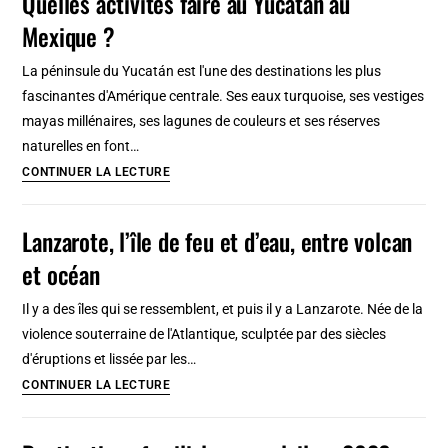
Quelles activités faire au Yucatán au
minutes »
Mexique ?
depuis
Paris,
La péninsule du Yucatán est l'une des destinations les plus
Lyon,
fascinantes d'Amérique centrale. Ses eaux turquoise, ses vestiges
Toulouse
mayas millénaires, ses lagunes de couleurs et ses réserves
et
naturelles en font…
Marseille
Quelles
CONTINUER LA LECTURE
activités
faire
Lanzarote, l’île de feu et d’eau, entre volcan
au
et océan
Yucatán
au
Il y a des îles qui se ressemblent, et puis il y a Lanzarote. Née de la
Mexique
violence souterraine de l'Atlantique, sculptée par des siècles
?
d'éruptions et lissée par les…
Lanzarote,
CONTINUER LA LECTURE
l’île
de