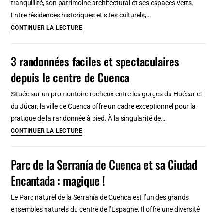
tranquillité, son patrimoine architectural et ses espaces verts.
Entre résidences historiques et sites culturels,…
Quartier
CONTINUER LA LECTURE
Marshan
à
3 randonnées faciles et spectaculaires
Tanger,
depuis le centre de Cuenca
carte
postale
Située sur un promontoire rocheux entre les gorges du Huécar et
andalouse
du Júcar, la ville de Cuenca offre un cadre exceptionnel pour la
pratique de la randonnée à pied. À la singularité de…
3
CONTINUER LA LECTURE
randonnées
faciles
Parc de la Serranía de Cuenca et sa Ciudad
et
Encantada : magique !
spectaculaires
depuis
Le Parc naturel de la Serranía de Cuenca est l’un des grands
le
ensembles naturels du centre de l’Espagne. Il offre une diversité
centre