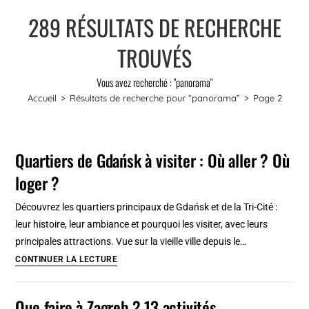
289
RÉSULTATS DE RECHERCHE
TROUVÉS
Vous avez recherché : "panorama"
Accueil
>
Résultats de recherche pour
“panorama”
>
Page 2
Quartiers de Gdańsk à visiter : Où aller ? Où
loger ?
Découvrez les quartiers principaux de Gdańsk et de la Tri-Cité :
leur histoire, leur ambiance et pourquoi les visiter, avec leurs
principales attractions. Vue sur la vieille ville depuis le…
Quartiers
CONTINUER LA LECTURE
de
Gdańsk
Que faire à Zagreb ? 13 activités