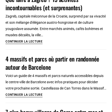
à
incontournables (et surprenantes)
visiter
:
Zagreb, capitale méconnue de la Croatie, surprend par sa vivacité
Où
et son mélange d'élégance austro-hongroise et de culture
aller
yougoslave assumée. Entre marchés animés, cafés bohèmes et
?
musées décalés, la ville…
Où
Que
CONTINUER LA LECTURE
loger
faire
?
à
4 massifs et parcs où partir en randonnée
Zagreb
autour de Barcelone
?
13
Voici un guide de 4 massifs et parcs naturels accessibles depuis
activités
le centre-ville de Barcelone avec infos pratiques pour décider
incontournables
votre prochaine sortie. Castellassa de Can Torres dans le Massif…
(et
4
CONTINUER LA LECTURE
surprenantes)
massifs
et
7 plus beaux villages de Corse entre mer et