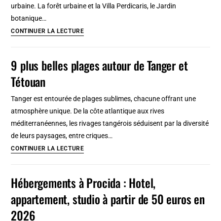
urbaine. La forêt urbaine et la Villa Perdicaris, le Jardin
dinosaures
botanique…
!
10
CONTINUER LA LECTURE
Plus
beaux
9 plus belles plages autour de Tanger et
espaces
Tétouan
verts
de
Tanger est entourée de plages sublimes, chacune offrant une
Tanger
atmosphère unique. De la côte atlantique aux rives
:
méditerranéennes, les rivages tangérois séduisent par la diversité
Parcs,
de leurs paysages, entre criques…
jardins
9
CONTINUER LA LECTURE
et
plus
forêts
belles
Hébergements à Procida : Hotel,
plages
appartement, studio à partir de 50 euros en
autour
de
2026