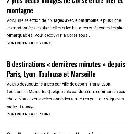
parcs
montagne
où
partir
Voici une sélection de 7 villages avec le patrimoine le plus riche,
en
les randonnées les plus belles et les histoires et légendes les plus
randonnée
remarquables. Pour découvrir la Corse sous…
autour
7
CONTINUER LA LECTURE
de
plus
Barcelone
beaux
8 destinations « dernières minutes » depuis
villages
Paris, Lyon, Toulouse et Marseille
de
Corse
Voici 8 destinations triées par ville de départ : Paris, Lyon,
entre
Toulouse et Marseille. Quelques fils conducteurs communs à ces
mer
choix. Nous avons sélectionné des territoires peu touristiques et
et
authentiques,…
montagne
8
CONTINUER LA LECTURE
destinations
« dernières