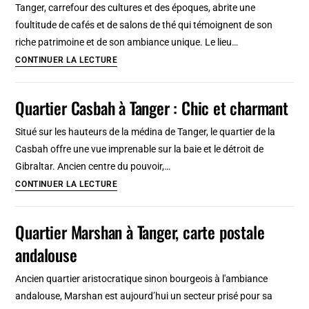
Tanger, carrefour des cultures et des époques, abrite une
de
foultitude de cafés et de salons de thé qui témoignent de son
Tanger
riche patrimoine et de son ambiance unique. Le lieu…
12
CONTINUER LA LECTURE
cafés
à
Quartier Casbah à Tanger : Chic et charmant
Tanger
:
Situé sur les hauteurs de la médina de Tanger, le quartier de la
Beaux,
Casbah offre une vue imprenable sur la baie et le détroit de
surprenants,
Gibraltar. Ancien centre du pouvoir,…
insolites
Quartier
CONTINUER LA LECTURE
Casbah
à
Quartier Marshan à Tanger, carte postale
Tanger
andalouse
:
Chic
Ancien quartier aristocratique sinon bourgeois à l'ambiance
et
andalouse, Marshan est aujourd’hui un secteur prisé pour sa
charmant