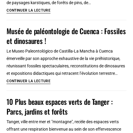
de paysages karstiques, de forêts de pins, de…
de
Parc
CONTINUER LA LECTURE
Cuenca
de
la
Musée de paléontologie de Cuenca : Fossiles
Serranía
et dinosaures !
de
Cuenca
Le Museo Paleontológico de Castilla-La Mancha à Cuenca
et
émerveille par son approche exhaustive de la vie préhistorique,
sa
réunissant fossiles spectaculaires, reconstitutions de dinosaures
Ciudad
et expositions didactiques qui retracent l’évolution terrestre…
Encantada
Musée
CONTINUER LA LECTURE
:
de
magique
paléontologie
10 Plus beaux espaces verts de Tanger :
!
de
Parcs, jardins et forêts
Cuenca
:
Tanger, ville entre mer et "montagne", recèle des espaces verts
Fossiles
offrant une respiration bienvenue au sein de son effervescence
et