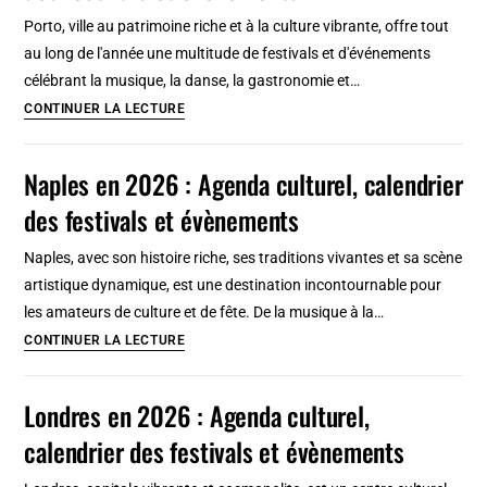
culturel,
Porto, ville au patrimoine riche et à la culture vibrante, offre tout
calendrier
au long de l'année une multitude de festivals et d'événements
des
célébrant la musique, la danse, la gastronomie et…
festivals
Porto
CONTINUER LA LECTURE
et
en
évènements
2026
Naples en 2026 : Agenda culturel, calendrier
:
des festivals et évènements
Agenda
culturel,
Naples, avec son histoire riche, ses traditions vivantes et sa scène
calendrier
artistique dynamique, est une destination incontournable pour
des
les amateurs de culture et de fête. De la musique à la…
festivals
Naples
CONTINUER LA LECTURE
et
en
évènements
2026
Londres en 2026 : Agenda culturel,
:
calendrier des festivals et évènements
Agenda
culturel,