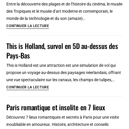
Entre la découverte des plages et de l’histoire du cinéma, le musée
(à
des Tropiques et le musée d’art moderne et contemporain, le
partir
monde de la technologie et du son (amaze)…
de
Attractions
CONTINUER LA LECTURE
15
pour
ans)
les
This is Holland, survol en 5D au-dessus des
enfants
Pays-Bas
entre
11
This is Holland est une attraction est une simulation de vol qui
et
propose un voyage au-dessus des paysages néerlandais, offrant
14
une vue spectaculaire sur les canaux, les champs de tulipes,…
ans
This
CONTINUER LA LECTURE
à
is
Amsterdam
Holland,
Paris romantique et insolite en 7 lieux
survol
en
Découvrez 7 lieux romantiques et secrets à Paris pour une visite
5D
inoubliable en amoureux. Histoire, architecture et conseils