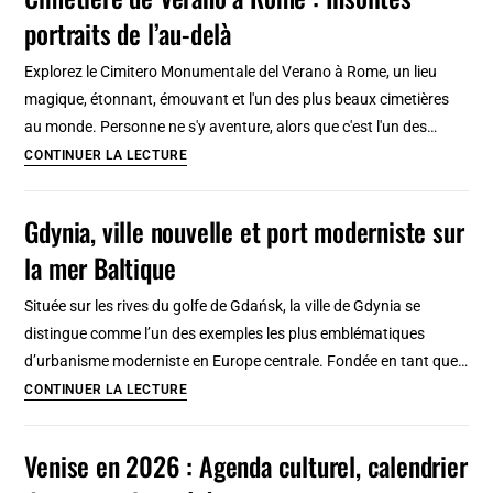
et
portraits de l’au-delà
Saint-
Julien
Explorez le Cimitero Monumentale del Verano à Rome, un lieu
de
magique, étonnant, émouvant et l'un des plus beaux cimetières
Cuenca
au monde. Personne ne s'y aventure, alors que c'est l'un des…
:
Cimetière
CONTINUER LA LECTURE
Incontournable
de
mille
Verano
Gdynia, ville nouvelle et port moderniste sur
feuille
à
la mer Baltique
Rome
:
Située sur les rives du golfe de Gdańsk, la ville de Gdynia se
Insolites
distingue comme l’un des exemples les plus emblématiques
portraits
d’urbanisme moderniste en Europe centrale. Fondée en tant que…
de
Gdynia,
CONTINUER LA LECTURE
l’au-
ville
delà
nouvelle
Venise en 2026 : Agenda culturel, calendrier
et