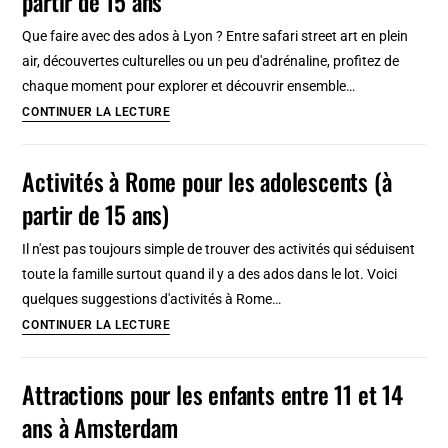
partir de 15 ans
:
Que faire avec des ados à Lyon ? Entre safari street art en plein
Architecture
air, découvertes culturelles ou un peu d'adrénaline, profitez de
Art
chaque moment pour explorer et découvrir ensemble…
deco,
Activités
CONTINUER LA LECTURE
librairies
à
et
faire
Activités à Rome pour les adolescents (à
bars
à
partir de 15 ans)
Lyon
avec
Il n'est pas toujours simple de trouver des activités qui séduisent
des
toute la famille surtout quand il y a des ados dans le lot. Voici
ados
quelques suggestions d'activités à Rome…
à
Activités
CONTINUER LA LECTURE
partir
à
de
Rome
Attractions pour les enfants entre 11 et 14
15
pour
ans
ans à Amsterdam
les
adolescents