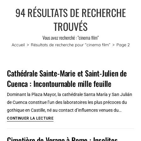
94
RÉSULTATS DE RECHERCHE
TROUVÉS
Vous avez recherché : "cinema film"
Accueil
>
Résultats de recherche pour
“cinema film”
>
Page 2
Cathédrale Sainte-Marie et Saint-Julien de
Cuenca : Incontournable mille feuille
Dominant la Plaza Mayor, la cathédrale Santa María y San Julián
de Cuenca constitue l’un des laboratoires les plus précoces du
gothique en Castille, né au contact d’influences venues du…
Cathédrale
CONTINUER LA LECTURE
Sainte-
Marie
Cimetière de Verano à Rome : Insolites