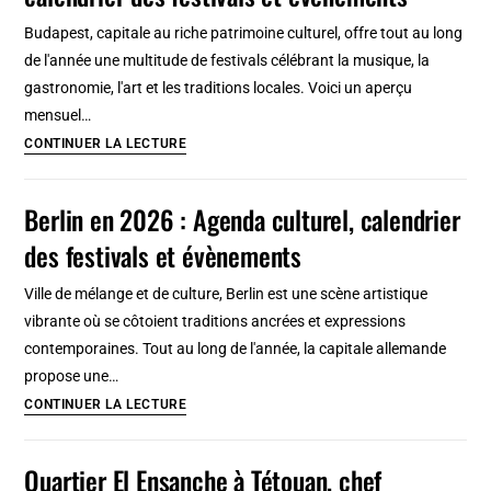
culturel,
Budapest, capitale au riche patrimoine culturel, offre tout au long
calendrier
de l'année une multitude de festivals célébrant la musique, la
des
gastronomie, l'art et les traditions locales. Voici un aperçu
festivals
mensuel…
et
Budapest
CONTINUER LA LECTURE
évènements
en
2026
Berlin en 2026 : Agenda culturel, calendrier
:
des festivals et évènements
Agenda
culturel,
Ville de mélange et de culture, Berlin est une scène artistique
calendrier
vibrante où se côtoient traditions ancrées et expressions
des
contemporaines. Tout au long de l'année, la capitale allemande
festivals
propose une…
et
Berlin
CONTINUER LA LECTURE
évènements
en
2026
Quartier El Ensanche à Tétouan, chef
: