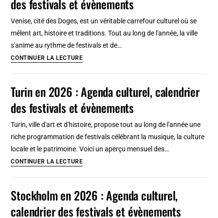
des festivals et évènements
port
moderniste
Venise, cité des Doges, est un véritable carrefour culturel où se
sur
mêlent art, histoire et traditions. Tout au long de l'année, la ville
la
s'anime au rythme de festivals et de…
mer
Venise
CONTINUER LA LECTURE
Baltique
en
2026
Turin en 2026 : Agenda culturel, calendrier
:
des festivals et évènements
Agenda
culturel,
Turin, ville d'art et d'histoire, propose tout au long de l'année une
calendrier
riche programmation de festivals célébrant la musique, la culture
des
locale et le patrimoine. Voici un aperçu mensuel des…
festivals
Turin
CONTINUER LA LECTURE
et
en
évènements
2026
Stockholm en 2026 : Agenda culturel,
:
calendrier des festivals et évènements
Agenda