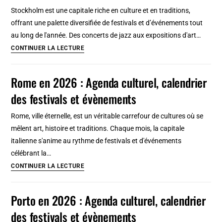
culturel,
Stockholm est une capitale riche en culture et en traditions,
calendrier
offrant une palette diversifiée de festivals et d’événements tout
des
au long de l'année. Des concerts de jazz aux expositions d'art…
festivals
Stockholm
CONTINUER LA LECTURE
et
en
évènements
2026
Rome en 2026 : Agenda culturel, calendrier
:
des festivals et évènements
Agenda
culturel,
Rome, ville éternelle, est un véritable carrefour de cultures où se
calendrier
mêlent art, histoire et traditions. Chaque mois, la capitale
des
italienne s'anime au rythme de festivals et d'événements
festivals
célébrant la…
et
Rome
CONTINUER LA LECTURE
évènements
en
2026
Porto en 2026 : Agenda culturel, calendrier
:
des festivals et évènements
Agenda