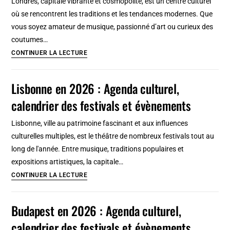
Londres, capitale vibrante et cosmopolite, est un centre culturel
calendrier
où se rencontrent les traditions et les tendances modernes. Que
des
vous soyez amateur de musique, passionné d’art ou curieux des
festivals
coutumes…
et
Londres
CONTINUER LA LECTURE
évènements
en
2026
Lisbonne en 2026 : Agenda culturel,
:
calendrier des festivals et évènements
Agenda
culturel,
Lisbonne, ville au patrimoine fascinant et aux influences
calendrier
culturelles multiples, est le théâtre de nombreux festivals tout au
des
long de l'année. Entre musique, traditions populaires et
festivals
expositions artistiques, la capitale…
et
Lisbonne
CONTINUER LA LECTURE
évènements
en
2026
Budapest en 2026 : Agenda culturel,
:
calendrier des festivals et évènements
Agenda