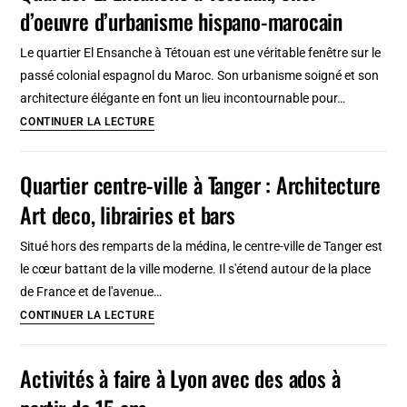
d’oeuvre d’urbanisme hispano-marocain
Agenda
culturel,
Le quartier El Ensanche à Tétouan est une véritable fenêtre sur le
calendrier
passé colonial espagnol du Maroc. Son urbanisme soigné et son
des
architecture élégante en font un lieu incontournable pour…
festivals
Quartier
CONTINUER LA LECTURE
et
El
évènements
Ensanche
Quartier centre-ville à Tanger : Architecture
à
Art deco, librairies et bars
Tétouan,
chef
Situé hors des remparts de la médina, le centre-ville de Tanger est
d’oeuvre
le cœur battant de la ville moderne. Il s'étend autour de la place
d’urbanisme
de France et de l'avenue…
hispano-
Quartier
CONTINUER LA LECTURE
marocain
centre-
ville
Activités à faire à Lyon avec des ados à
à
Tanger