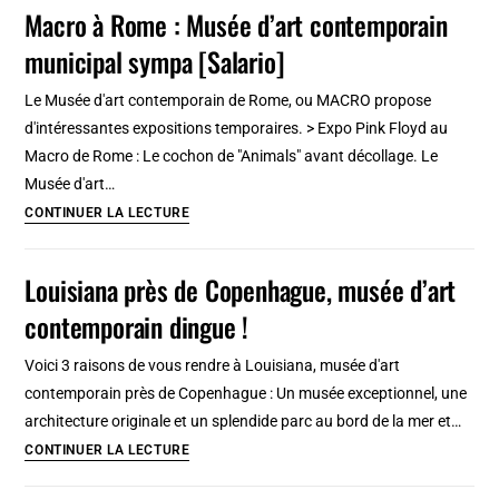
d’art
Macro à Rome : Musée d’art contemporain
contemporain
municipal sympa [Salario]
Rivoli
près
Le Musée d'art contemporain de Rome, ou MACRO propose
de
d'intéressantes expositions temporaires. > Expo Pink Floyd au
Turin
Macro de Rome : Le cochon de "Animals" avant décollage. Le
Musée d'art…
Macro
CONTINUER LA LECTURE
à
Rome
Louisiana près de Copenhague, musée d’art
:
contemporain dingue !
Musée
d’art
Voici 3 raisons de vous rendre à Louisiana, musée d'art
contemporain
contemporain près de Copenhague : Un musée exceptionnel, une
municipal
architecture originale et un splendide parc au bord de la mer et…
sympa
Louisiana
CONTINUER LA LECTURE
[Salario]
près