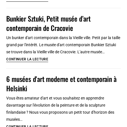
centre
culturel
Bunkier Sztuki, Petit musée d’art
d’art
contemporain de Cracovie
contemporain
à
Un bunker d'art contemporain dans la Vieille ville. Petit par la taille
Rome,
grand par l'intérêt. Le musée d'art contemporain Bunkier Sztuki
ex-
se trouve dans la Vieille ville de Cracovie. L'autre musée…
Macro-
Bunkier
CONTINUER LA LECTURE
Testaccio
Sztuki,
Petit
6 musées d’art moderne et contemporain à
musée
Helsinki
d’art
contemporain
Vous êtes amateur d'art et vous souhaitez en apprendre
de
davantage sur l'évolution de la peinture et de la sculpture
Cracovie
finlandaise ? Nous vous proposons un petit tour d'horizon des
musées…
6
CONTINUER LA LECTURE