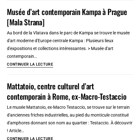
d’art
Musée d’art contemporain Kampa à Prague
contemporain
[Mala Strana]
de
Barcelone
Au bord de la Vlatava dans le parc de Kampa se trouve le musée
[Raval]
d'art moderne d'Europe centrale Kampa : Plusieurs lieux
d'expositions et collections intéressantes. > Musée d'art
contemporain…
Musée
CONTINUER LA LECTURE
d’art
contemporain
Mattatoio, centre culturel d’art
Kampa
contemporain à Rome, ex-Macro-Testaccio
à
Prague
Le musée Mattatoio, ex-Macro Testaccio, se trouve sur le terrain
[Mala
d'anciennes friches industrielles, au pied du monticule constitué
Strana]
d'amphores donnant son nom au quartier : Testaccio. À découvrir
! Article…
Mattatoio,
CONTINUER LA LECTURE