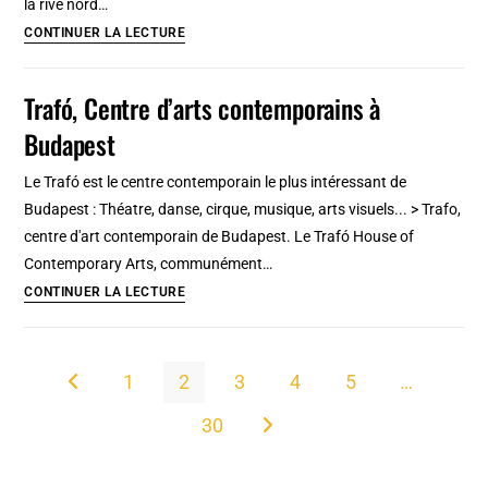
la rive nord…
Tate
CONTINUER LA LECTURE
modern,
musée
Trafó, Centre d’arts contemporains à
d’art
Budapest
moderne
et
Le Trafó est le centre contemporain le plus intéressant de
contemporain
Budapest : Théatre, danse, cirque, musique, arts visuels... > Trafo,
de
centre d'art contemporain de Budapest. Le Trafó House of
Londres
Contemporary Arts, communément…
[South
Trafó,
CONTINUER LA LECTURE
Bank]
Centre
d’arts
contemporains
1
2
3
4
5
…
Go to the previous page
à
30
Budapest
Aller à la page suivante