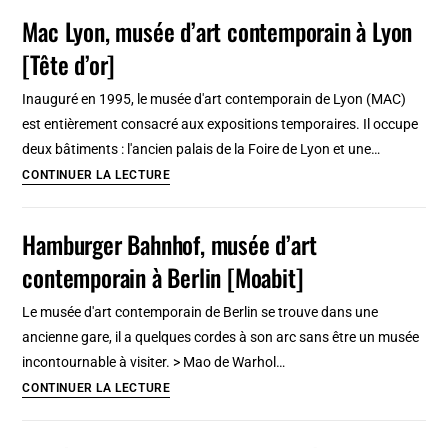
d’art
Mac Lyon, musée d’art contemporain à Lyon
contemporain
[Tête d’or]
de
Cracovie
Inauguré en 1995, le musée d'art contemporain de Lyon (MAC)
:
est entièrement consacré aux expositions temporaires. Il occupe
A
deux bâtiments : l'ancien palais de la Foire de Lyon et une…
ne
Mac
CONTINUER LA LECTURE
pas
Lyon,
rater
musée
Hamburger Bahnhof, musée d’art
[Podgorze]
d’art
contemporain à Berlin [Moabit]
contemporain
à
Le musée d'art contemporain de Berlin se trouve dans une
Lyon
ancienne gare, il a quelques cordes à son arc sans être un musée
[Tête
incontournable à visiter. > Mao de Warhol…
d’or]
Hamburger
CONTINUER LA LECTURE
Bahnhof,
musée