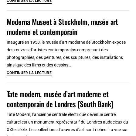
CONTINUER LA LECTURE
contemporain
à
Turin,
Moderna Museet à Stockholm, musée art
superbe
moderne et contemporain
musée
d’art
Inauguré en 1958, le musée d'art moderne de Stockholm expose
moderne
des œuvres d'artistes contemporains comprenant des
et
photographies, des peintures, des sculptures, des installations
contemporain
ainsi que des films et des dessins…
!
Moderna
CONTINUER LA LECTURE
[Crocetta]
Museet
à
Tate modern, musée d’art moderne et
Stockholm,
contemporain de Londres [South Bank]
musée
art
Tate Modern, l’ancienne centrale électrique devenue centre
moderne
culturel est un monument représentatif du Londres audacieux du
et
XXIe siècle. Les collections d’œuvres d’art sont riches. La vue sur
contemporain