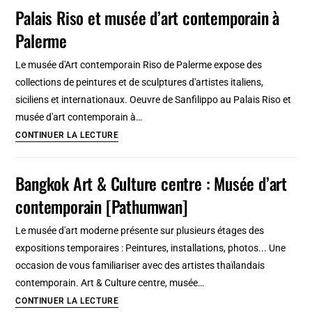
de
Palais Riso et musée d’art contemporain à
Copenhague,
Palerme
musée
d’art
Le musée d'Art contemporain Riso de Palerme expose des
contemporain
collections de peintures et de sculptures d'artistes italiens,
dingue
siciliens et internationaux. Oeuvre de Sanfilippo au Palais Riso et
!
musée d'art contemporain à…
Palais
CONTINUER LA LECTURE
Riso
et
Bangkok Art & Culture centre : Musée d’art
musée
contemporain [Pathumwan]
d’art
contemporain
Le musée d'art moderne présente sur plusieurs étages des
à
expositions temporaires : Peintures, installations, photos... Une
Palerme
occasion de vous familiariser avec des artistes thaïlandais
contemporain. Art & Culture centre, musée…
Bangkok
CONTINUER LA LECTURE