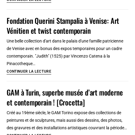
musées
d’art
Fondation Querini Stampalia à Venise: Art
moderne
Vénitien et twist contemporain
et
contemporain
Une belle collection d'art dans le palais d'une famille patricienne
à
de Venise avec en bonus des expos temporaires pour un cadre
Helsinki
contemporain. "Judith" (1525) par Vincenzo Catena à la
Pinacotheque…
Fondation
CONTINUER LA LECTURE
Querini
Stampalia
GAM à Turin, superbe musée d’art moderne
à
et contemporain ! [Crocetta]
Venise:
Art
Créé au 19ème siècle, le GAM Torino expose des collections de
Vénitien
peintures et de sculptures, mais aussi des dessins, des photos,
et
des gravures et des installations artistiques couvrant la période…
twist
GAM