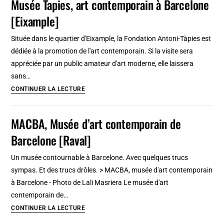
Musée Tapies, art contemporain à Barcelone
d’art
[Eixample]
contemporain
à
Située dans le quartier d'Eixample, la Fondation Antoni-Tàpies est
Berlin
dédiée à la promotion de l'art contemporain. Si la visite sera
[Moabit]
appréciée par un public amateur d'art moderne, elle laissera
sans…
Musée
CONTINUER LA LECTURE
Tapies,
art
MACBA, Musée d’art contemporain de
contemporain
Barcelone [Raval]
à
Barcelone
Un musée contournable à Barcelone. Avec quelques trucs
[Eixample]
sympas. Et des trucs drôles. > MACBA, musée d'art contemporain
à Barcelone - Photo de Lali Masriera Le musée d'art
contemporain de…
MACBA,
CONTINUER LA LECTURE
Musée