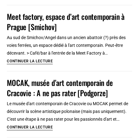
Art
&
Meet factory, espace d’art contemporain à
Culture
Prague [Smichov]
centre
:
Au sud de Smichov/Angel dans un ancien abattoir (?) près des
Musée
voies ferrées, un espace dédié à l'art contemporain. Peut-être
d’art
décevant. > Café/bar à l'entrée de la Meet Factory à…
contemporain
Meet
CONTINUER LA LECTURE
[Pathumwan]
factory,
espace
MOCAK, musée d’art contemporain de
d’art
Cracovie : A ne pas rater [Podgorze]
contemporain
à
Le musée d'art contemporain de Cracovie ou MOCAK permet de
Prague
découvrir la scène artistique polonaise (mais pas uniquement).
[Smichov]
C'est une étape à ne pas rater pour les passionnés d'art et…
MOCAK,
CONTINUER LA LECTURE
musée