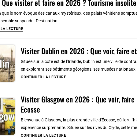
: Que visiter et faire en 2026 ? Tourisme insolit
Londres
:
n que le nom évoque des canaux mystérieux, des palais vénitiens somptueux
7
s semble suspendu. Destination…
lieux
Venise
 LA LECTURE
impressionnants
:
à
Que
Visiter Dublin en 2026 : Que voir, faire 
découvrir
visiter
et
Située sur la côte est de l’Irlande, Dublin est une ville de co
faire
en explorant ses bâtiments géorgiens, ses musées nationaux 
en
Visiter
CONTINUER LA LECTURE
2026
Dublin
?
en
Visiter Glasgow en 2026 : Que voir, faire
Tourisme
2026
insolite
Ecosse
:
&
Que
Bienvenue à Glasgow, la plus grande ville d'Écosse, où l'art, l'h
incontournable
voir,
expérience surprenante. Située sur les rives du Clyde, cette mét
faire
Visiter
CONTINUER LA LECTURE