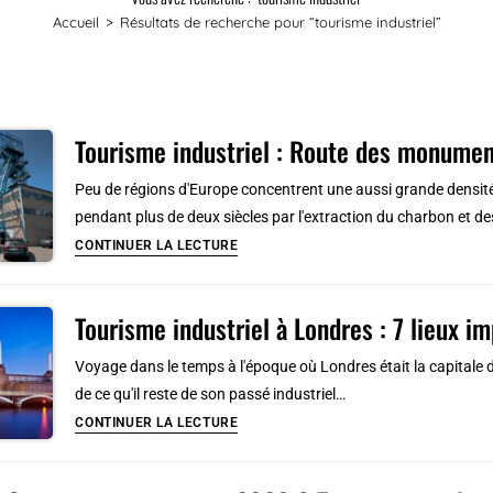
Accueil
>
Résultats de recherche pour
“tourisme industriel”
Tourisme industriel : Route des monumen
Peu de régions d'Europe concentrent une aussi grande densité 
pendant plus de deux siècles par l'extraction du charbon et d
Tourisme
CONTINUER LA LECTURE
industriel
:
Tourisme industriel à Londres : 7 lieux i
Route
des
Voyage dans le temps à l'époque où Londres était la capitale d
monuments
de ce qu'il reste de son passé industriel…
techniques
Tourisme
CONTINUER LA LECTURE
de
industriel
Haute-
à
Silésie