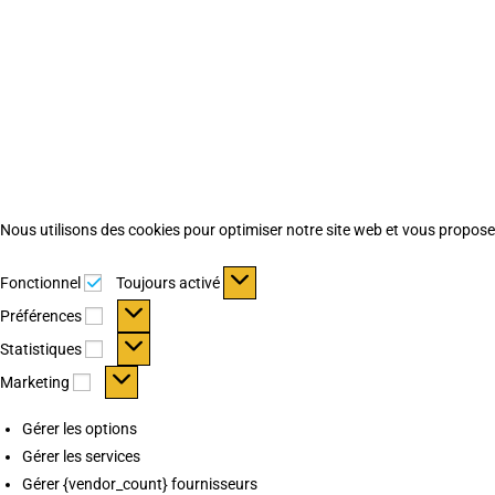
Nous utilisons des cookies pour optimiser notre site web et vous proposer 
Fonctionnel
Fonctionnel
Toujours activé
Préférences
Préférences
Statistiques
Statistiques
Marketing
Marketing
Gérer les options
Gérer les services
Gérer {vendor_count} fournisseurs