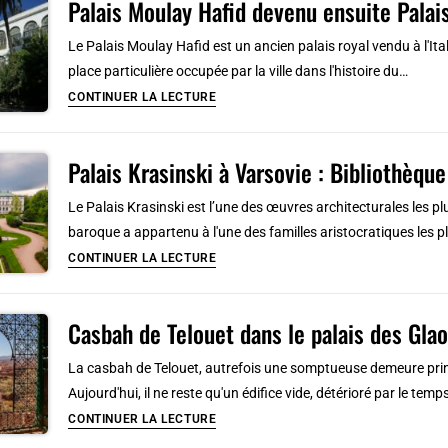
Palais Moulay Hafid devenu ensuite Palais
Civilisation
Ciołek
et
Le Palais Moulay Hafid est un ancien palais royal vendu à l'Ital
du
place particulière occupée par la ville dans l'histoire du…
Travail
Palais
CONTINUER LA LECTURE
:
Moulay
Colisée
Hafid
carré
Palais Krasinski à Varsovie : Bibliothèque
devenu
fasciste
ensuite
Le Palais Krasinski est l’une des œuvres architecturales les p
à
Palais
baroque a appartenu à l'une des familles aristocratiques les 
Rome
des
Palais
CONTINUER LA LECTURE
Institutions
Krasinski
italiennes
à
à
Casbah de Telouet dans le palais des Glao
Varsovie
Tanger
:
La casbah de Telouet, autrefois une somptueuse demeure prin
Bibliothèque
Aujourd'hui, il ne reste qu'un édifice vide, détérioré par le temp
Nationale
Casbah
CONTINUER LA LECTURE
et
de