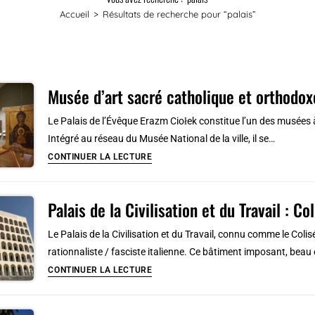
Accueil
>
Résultats de recherche pour
“palais”
Musée d’art sacré catholique et orthodox
Le Palais de l’Évêque Erazm Ciołek constitue l’un des musées à 
Intégré au réseau du Musée National de la ville, il se…
Musée
CONTINUER LA LECTURE
d’art
sacré
Palais de la Civilisation et du Travail : C
catholique
et
Le Palais de la Civilisation et du Travail, connu comme le Col
orthodoxe
rationnaliste / fasciste italienne. Ce bâtiment imposant, beau e
à
Palais
CONTINUER LA LECTURE
Cracovie
de
au
la
Palais