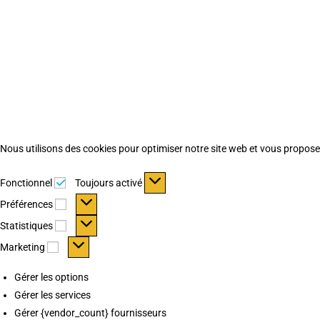
Nous utilisons des cookies pour optimiser notre site web et vous proposer 
Fonctionnel
Fonctionnel
Toujours activé
Préférences
Préférences
Statistiques
Statistiques
Marketing
Marketing
Gérer les options
Gérer les services
Gérer {vendor_count} fournisseurs