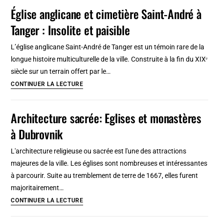
églises
Église anglicane et cimetière Saint-André à
de
Tanger : Insolite et paisible
Gdansk
:
L’église anglicane Saint-André de Tanger est un témoin rare de la
Gothique,
longue histoire multiculturelle de la ville. Construite à la fin du XIXᵉ
baroque,
siècle sur un terrain offert par le…
moderniste
Église
CONTINUER LA LECTURE
anglicane
et
Architecture sacrée: Eglises et monastères
cimetière
à Dubrovnik
Saint-
André
L'architecture religieuse ou sacrée est l'une des attractions
à
majeures de la ville. Les églises sont nombreuses et intéressantes
Tanger
à parcourir. Suite au tremblement de terre de 1667, elles furent
:
majoritairement…
Insolite
Architecture
CONTINUER LA LECTURE
et
sacrée:
paisible