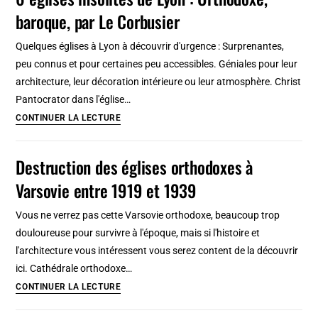
Sainte
baroque, par Le Corbusier
Marie
Madeleine
Quelques églises à Lyon à découvrir d'urgence : Surprenantes,
à
peu connus et pour certaines peu accessibles. Géniales pour leur
Varsovie
architecture, leur décoration intérieure ou leur atmosphère. Christ
[Praga]
Pantocrator dans l'église…
6
CONTINUER LA LECTURE
églises
insolites
Destruction des églises orthodoxes à
de
Varsovie entre 1919 et 1939
Lyon
:
Vous ne verrez pas cette Varsovie orthodoxe, beaucoup trop
Orthodoxe,
douloureuse pour survivre à l'époque, mais si l'histoire et
baroque,
l'architecture vous intéressent vous serez content de la découvrir
par
ici. Cathédrale orthodoxe…
Le
Destruction
CONTINUER LA LECTURE
Corbusier
des