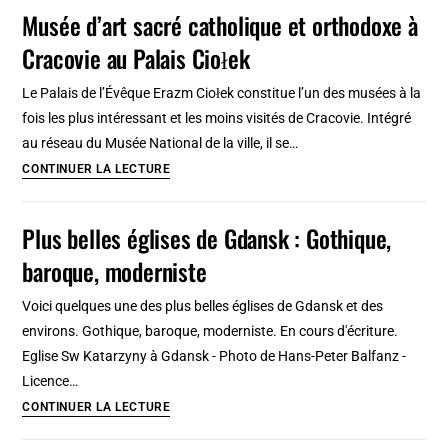
églises
Musée d’art sacré catholique et orthodoxe à
orthodoxes
Cracovie au Palais Ciołek
à
Varsovie
Le Palais de l’Évêque Erazm Ciołek constitue l’un des musées à la
entre
fois les plus intéressant et les moins visités de Cracovie. Intégré
1919
au réseau du Musée National de la ville, il se…
et
Musée
CONTINUER LA LECTURE
1939
d’art
sacré
Plus belles églises de Gdansk : Gothique,
catholique
baroque, moderniste
et
orthodoxe
Voici quelques une des plus belles églises de Gdansk et des
à
environs. Gothique, baroque, moderniste. En cours d'écriture.
Cracovie
Eglise Sw Katarzyny à Gdansk - Photo de Hans-Peter Balfanz -
au
Licence…
Palais
Plus
CONTINUER LA LECTURE
Ciołek
belles