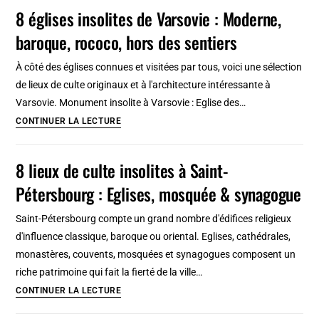
emblématiques
8 églises insolites de Varsovie : Moderne,
d’Helsinki
baroque, rococo, hors des sentiers
:
Blanche,
À côté des églises connues et visitées par tous, voici une sélection
rouge
de lieux de culte originaux et à l'architecture intéressante à
et
Varsovie. Monument insolite à Varsovie : Eglise des…
merveilleuse
8
CONTINUER LA LECTURE
églises
insolites
8 lieux de culte insolites à Saint-
de
Pétersbourg : Eglises, mosquée & synagogue
Varsovie
:
Saint-Pétersbourg compte un grand nombre d'édifices religieux
Moderne,
d'influence classique, baroque ou oriental. Eglises, cathédrales,
baroque,
monastères, couvents, mosquées et synagogues composent un
rococo,
riche patrimoine qui fait la fierté de la ville…
hors
8
CONTINUER LA LECTURE
des
lieux
sentiers