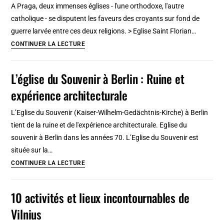
A Praga, deux immenses églises - l'une orthodoxe, l'autre
à
catholique - se disputent les faveurs des croyants sur fond de
Londres
guerre larvée entre ces deux religions. > Eglise Saint Florian…
Cathédrale
CONTINUER LA LECTURE
de
Praga
L’église du Souvenir à Berlin : Ruine et
à
expérience architecturale
Varsovie,
pour
L’Eglise du Souvenir (Kaiser-Wilhelm-Gedächtnis-Kirche) à Berlin
faire
tient de la ruine et de l'expérience architecturale. Eglise du
de
souvenir à Berlin dans les années 70. L’Eglise du Souvenir est
l’ombre
située sur la…
à
L’église
CONTINUER LA LECTURE
la
du
voisine
Souvenir
10 activités et lieux incontournables de
orthodoxe
à
[Praga]
Vilnius
Berlin