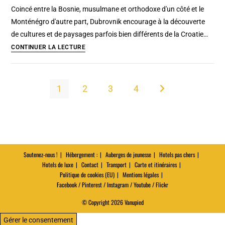
Itinéraires
Coincé entre la Bosnie, musulmane et orthodoxe d'un côté et le
pour
Monténégro d'autre part, Dubrovnik encourage à la découverte
un
de cultures et de paysages parfois bien différents de la Croatie…
week-
7
CONTINUER LA LECTURE
end
excursions
autour
de
1
2
3
4
Aller à la page suivan
Dubrovnik
:
îles,
cascade,
monastères…
Soutenez-nous !
Hébergement :
Auberges de jeunesse
Hotels pas chers
Hotels de luxe
Contact
Transport
Carte et itinéraires
Politique de cookies (EU)
Mentions légales
Facebook / Pinterest / Instagram / Youtube / Flickr
© Copyright 2026 Vanupied
Gérer le consentement