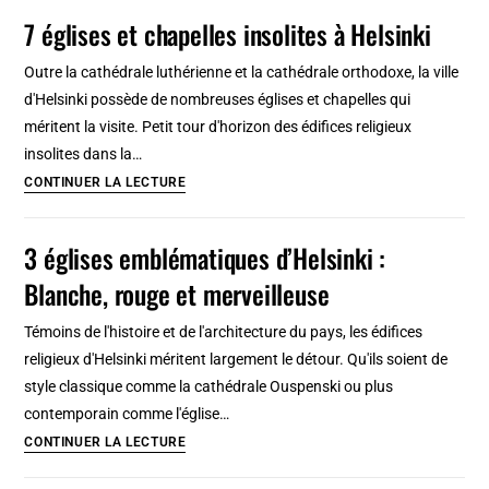
Eglises
7 églises et chapelles insolites à Helsinki
et
monastères
Outre la cathédrale luthérienne et la cathédrale orthodoxe, la ville
à
d'Helsinki possède de nombreuses églises et chapelles qui
Dubrovnik
méritent la visite. Petit tour d'horizon des édifices religieux
insolites dans la…
7
CONTINUER LA LECTURE
églises
et
3 églises emblématiques d’Helsinki :
chapelles
Blanche, rouge et merveilleuse
insolites
à
Témoins de l'histoire et de l'architecture du pays, les édifices
Helsinki
religieux d'Helsinki méritent largement le détour. Qu'ils soient de
style classique comme la cathédrale Ouspenski ou plus
contemporain comme l'église…
3
CONTINUER LA LECTURE
églises