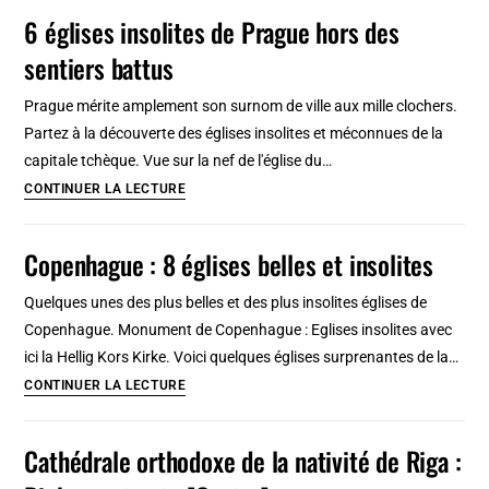
de
6 églises insolites de Prague hors des
culte
sentiers battus
insolites
à
Prague mérite amplement son surnom de ville aux mille clochers.
Saint-
Partez à la découverte des églises insolites et méconnues de la
Pétersbourg
capitale tchèque. Vue sur la nef de l'église du…
:
6
CONTINUER LA LECTURE
Eglises,
églises
mosquée
insolites
Copenhague : 8 églises belles et insolites
&
de
synagogue
Prague
Quelques unes des plus belles et des plus insolites églises de
hors
Copenhague. Monument de Copenhague : Eglises insolites avec
des
ici la Hellig Kors Kirke. Voici quelques églises surprenantes de la…
sentiers
Copenhague
CONTINUER LA LECTURE
battus
:
8
Cathédrale orthodoxe de la nativité de Riga :
églises