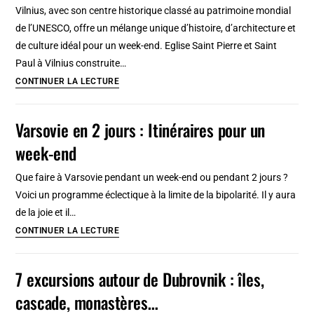
:
Vilnius, avec son centre historique classé au patrimoine mondial
Ruine
de l’UNESCO, offre un mélange unique d’histoire, d’architecture et
et
de culture idéal pour un week-end. Eglise Saint Pierre et Saint
expérience
Paul à Vilnius construite…
architecturale
10
CONTINUER LA LECTURE
activités
et
Varsovie en 2 jours : Itinéraires pour un
lieux
week-end
incontournables
de
Que faire à Varsovie pendant un week-end ou pendant 2 jours ?
Vilnius
Voici un programme éclectique à la limite de la bipolarité. Il y aura
de la joie et il…
Varsovie
CONTINUER LA LECTURE
en
2
7 excursions autour de Dubrovnik : îles,
jours
cascade, monastères…
: