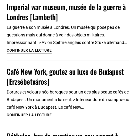
Soho
Imperial war museum, musée de la guerre à
et
Londres [Lambeth]
Covent
garden,
La guerre a son musée à Londres. Un musée qui pose peu de
le
questions mais qui donne à voir des objets militaires.
centre
Impressionnant. > Avion Spitfire anglais contre Stuka allemand…
de
Imperial
CONTINUER LA LECTURE
Londres
war
museum,
Café New York, goutez au luxe de Budapest
musée
[Erzsébetváros]
de
la
Dorures et velours néo-baroques pour un des plus beaux cafés de
guerre
Budapest. Un monument à lui seul. > Intérieur doré du somptueux
à
café New York à Budapest. Le café New…
Londres
Café
CONTINUER LA LECTURE
[Lambeth]
New
York,
Pótkulcs, bar de quartier un peu secret à