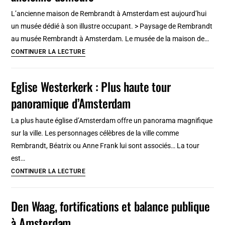
:
L’ancienne maison de Rembrandt à Amsterdam est aujourd’hui
Impressionnant
un musée dédié à son illustre occupant. > Paysage de Rembrandt
labyrinthe
au musée Rembrandt à Amsterdam. Le musée de la maison de…
Musée
CONTINUER LA LECTURE
Rembrandt
à
Eglise Westerkerk : Plus haute tour
Amsterdam
panoramique d’Amsterdam
dans
son
La plus haute église d’Amsterdam offre un panorama magnifique
ancienne
sur la ville. Les personnages célèbres de la ville comme
demeure
Rembrandt, Béatrix ou Anne Frank lui sont associés… La tour
est…
Eglise
CONTINUER LA LECTURE
Westerkerk
:
Den Waag, fortifications et balance publique
Plus
à Amsterdam
haute