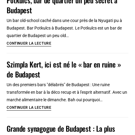
goutez
Budapest
au
luxe
Un bar old-school caché dans une cour près de la Nyugati pu à
de
Budapest. Bar Potkulcs à Budapest. Le Potkulcs est un bar de
Budapest
quartier de Budapest un peu old…
[Erzsébetváros]
Pótkulcs,
CONTINUER LA LECTURE
bar
de
Szimpla Kert, ici est né le « bar en ruine »
quartier
de Budapest
un
peu
Un des premiers bars "délabrés" de Budapest : Une ruine
secret
transformée en bar à la déco recup et à l'esprit alternatif. Avec un
à
marché alimentaire le dimanche. Bah oui pourquoi…
Budapest
Szimpla
CONTINUER LA LECTURE
Kert,
ici
Grande synagogue de Budapest : La plus
est