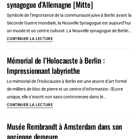
synagogue d’Allemagne [Mitte]
à
Budapest
Symbole de l’importance de la communauté juive à Berlin avant la
:
Seconde Guerre mondiale, la Nouvelle Synagogue est aujourd’hui
Brocante
un musée et un centre culturel. La Nouvelle synagogue de Berlin…
et
Nouvelle
CONTINUER LA LECTURE
caverne
synagogue
d’Ali
de
Mémorial de l’Holocauste à Berlin :
Baba
Berlin
Impressionnant labyrinthe
,
plus
Le mémorial de l’Holocauste à Berlin est une œuvre d’art formé
grande
de milliers de bloc de pierre et un centre d’information. Œuvre
synagogue
unique, elle s’inscrit non sans controverses dans le…
d’Allemagne
Mémorial
CONTINUER LA LECTURE
[Mitte]
de
l’Holocauste
Musée Rembrandt à Amsterdam dans son
à
ancienne demeure
Berlin