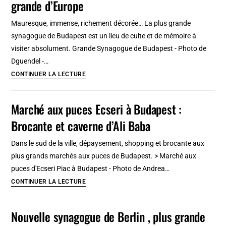
grande d’Europe
né
le
Mauresque, immense, richement décorée… La plus grande
« bar
synagogue de Budapest est un lieu de culte et de mémoire à
en
visiter absolument. Grande Synagogue de Budapest - Photo de
ruine »
Dguendel -…
de
Grande
CONTINUER LA LECTURE
Budapest
synagogue
de
Marché aux puces Ecseri à Budapest :
Budapest
Brocante et caverne d’Ali Baba
:
La
Dans le sud de la ville, dépaysement, shopping et brocante aux
plus
plus grands marchés aux puces de Budapest. > Marché aux
grande
puces d'Ecseri Piac à Budapest - Photo de Andrea…
d’Europe
Marché
CONTINUER LA LECTURE
aux
puces
Nouvelle synagogue de Berlin , plus grande
Ecseri