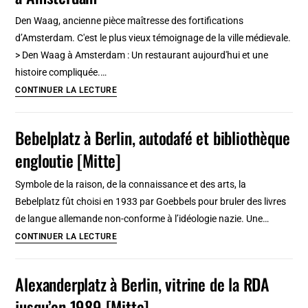
tour
Den Waag, ancienne pièce maîtresse des fortifications
panoramique
d’Amsterdam. C'est le plus vieux témoignage de la ville médievale.
d’Amsterdam
> Den Waag à Amsterdam : Un restaurant aujourd'hui et une
histoire compliquée.…
Den
CONTINUER LA LECTURE
Waag,
fortifications
Bebelplatz à Berlin, autodafé et bibliothèque
et
engloutie [Mitte]
balance
publique
Symbole de la raison, de la connaissance et des arts, la
à
Bebelplatz fût choisi en 1933 par Goebbels pour bruler des livres
Amsterdam
de langue allemande non-conforme à l’idéologie nazie. Une…
Bebelplatz
CONTINUER LA LECTURE
à
Berlin,
Alexanderplatz à Berlin, vitrine de la RDA
autodafé
jusqu’en 1989 [Mitte]
et