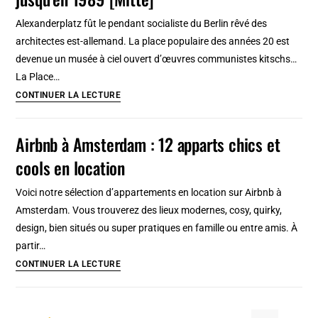
bibliothèque
Alexanderplatz fût le pendant socialiste du Berlin rêvé des
engloutie
architectes est-allemand. La place populaire des années 20 est
[Mitte]
devenue un musée à ciel ouvert d’œuvres communistes kitschs…
La Place…
Alexanderplatz
CONTINUER LA LECTURE
à
Berlin,
Airbnb à Amsterdam : 12 apparts chics et
vitrine
cools en location
de
la
Voici notre sélection d’appartements en location sur Airbnb à
RDA
Amsterdam. Vous trouverez des lieux modernes, cosy, quirky,
jusqu’en
design, bien situés ou super pratiques en famille ou entre amis. À
1989
partir…
[Mitte]
Airbnb
CONTINUER LA LECTURE
à
Amsterdam
: