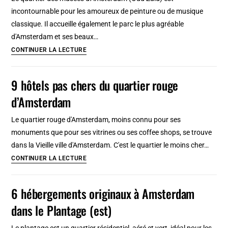
canaux
incontournable pour les amoureux de peinture ou de musique
:
classique. Il accueille également le parc le plus agréable
Sélection
d'Amsterdam et ses beaux…
faite
7
CONTINUER LA LECTURE
main
hôtels
du
9 hôtels pas chers du quartier rouge
quartier
d’Amsterdam
des
Musées
Le quartier rouge d'Amsterdam, moins connu pour ses
à
monuments que pour ses vitrines ou ses coffee shops, se trouve
Amsterdam
dans la Vieille ville d'Amsterdam. C'est le quartier le moins cher…
(sud)
9
CONTINUER LA LECTURE
:
hôtels
Agréables
pas
6 hébergements originaux à Amsterdam
et
chers
abordables
dans le Plantage (est)
du
quartier
Le plantage est un quartier résidentiel, aéré et vert, idéal pour les