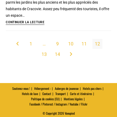
parmi les jardins les plus anciens et les plus appréciés des
photo…
habitants de Cracovie. Assez peu fréquenté des touristes, il offre
un espace…
Parc
CONTINUER LA LECTURE
Bednarski
à
Podgórze
1
…
9
10
11
12
Go to the previous page
:
13
14
petit
Aller à la page suivante
parc
caché
à
Cracovie
(avec
Soutenez-nous !
Hébergement :
Auberges de jeunesse
Hotels pas chers
Hotels de luxe
Contact
des
Transport
Carte et itinéraires
Politique de cookies (EU)
Mentions légales
écureuils)
Facebook / Pinterest / Instagram / Youtube / Flickr
© Copyright 2026 Vanupied