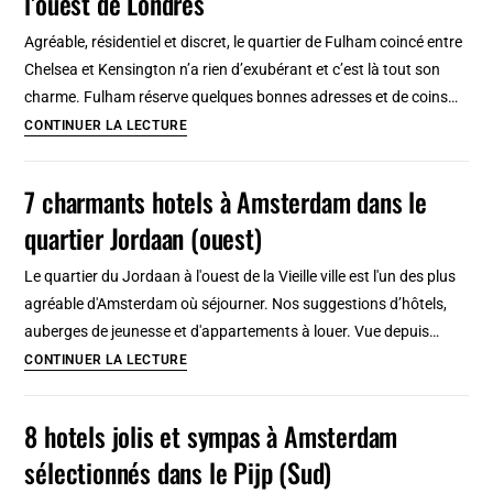
l’ouest de Londres
dépense
Agréable, résidentiel et discret, le quartier de Fulham coincé entre
inutile
Chelsea et Kensington n’a rien d’exubérant et c’est là tout son
ou
charme. Fulham réserve quelques bonnes adresses et de coins…
arnaque
Fulham,
CONTINUER LA LECTURE
?
Brompton,
Earl’s
7 charmants hotels à Amsterdam dans le
court
quartier Jordaan (ouest)
:
quartier
Le quartier du Jordaan à l'ouest de la Vieille ville est l'un des plus
à
agréable d'Amsterdam où séjourner. Nos suggestions d’hôtels,
l’ouest
auberges de jeunesse et d'appartements à louer. Vue depuis…
de
7
CONTINUER LA LECTURE
Londres
charmants
hotels
8 hotels jolis et sympas à Amsterdam
à
sélectionnés dans le Pijp (Sud)
Amsterdam