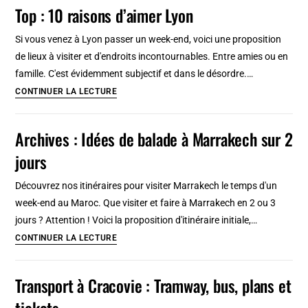
à
Top : 10 raisons d’aimer Lyon
Amsterdam
:
Si vous venez à Lyon passer un week-end, voici une proposition
8
de lieux à visiter et d'endroits incontournables. Entre amies ou en
adresses
famille. C'est évidemment subjectif et dans le désordre.…
belles
Top
CONTINUER LA LECTURE
et
:
pratiques
10
Archives : Idées de balade à Marrakech sur 2
raisons
jours
d’aimer
Lyon
Découvrez nos itinéraires pour visiter Marrakech le temps d'un
week-end au Maroc. Que visiter et faire à Marrakech en 2 ou 3
jours ? Attention ! Voici la proposition d'itinéraire initiale,…
Archives
CONTINUER LA LECTURE
:
Idées
Transport à Cracovie : Tramway, bus, plans et
de
tickets
balade