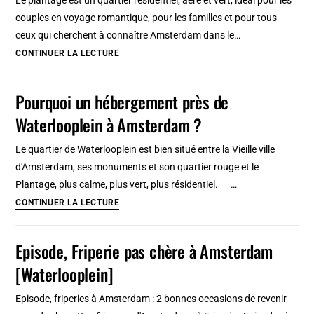
rouge
couples en voyage romantique, pour les familles et pour tous
d’Amsterdam
ceux qui cherchent à connaître Amsterdam dans le…
6
CONTINUER LA LECTURE
hébergements
originaux
Pourquoi un hébergement près de
à
Waterlooplein à Amsterdam ?
Amsterdam
dans
Le quartier de Waterlooplein est bien situé entre la Vieille ville
le
d'Amsterdam, ses monuments et son quartier rouge et le
Plantage
Plantage, plus calme, plus vert, plus résidentiel. …
(est)
Pourquoi
CONTINUER LA LECTURE
un
hébergement
Episode, Friperie pas chère à Amsterdam
près
[Waterlooplein]
de
Waterlooplein
Episode, friperies à Amsterdam : 2 bonnes occasions de revenir
à