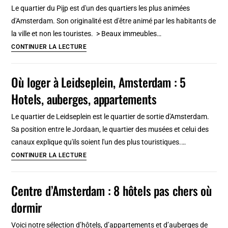
dans
Le quartier du Pijp est d'un des quartiers les plus animées
le
d'Amsterdam. Son originalité est d'être animé par les habitants de
quartier
la ville et non les touristes. > Beaux immeubles…
Jordaan
8
CONTINUER LA LECTURE
(ouest)
hotels
jolis
Où loger à Leidseplein, Amsterdam : 5
et
Hotels, auberges, appartements
sympas
à
Le quartier de Leidseplein est le quartier de sortie d'Amsterdam.
Amsterdam
Sa position entre le Jordaan, le quartier des musées et celui des
sélectionnés
canaux explique qu'ils soient l'un des plus touristiques.…
dans
Où
CONTINUER LA LECTURE
le
loger
Pijp
à
Centre d’Amsterdam : 8 hôtels pas chers où
(Sud)
Leidseplein,
dormir
Amsterdam
:
Voici notre sélection d’hôtels, d’appartements et d’auberges de