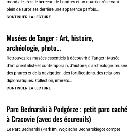
mondiale, c'est le berceau de Londres et un quartier réservant
à
plein de surprises derrière une apparence parfois…
Amsterdam
City,
CONTINUER LA LECTURE
quartier
historique
Musées de Tanger : Art, histoire,
de
archéologie, photo…
Londres
et
Retrouvez les musées essentiels à découvrir à Tanger : Musée
centre
d'art orientaliste et contemporain, d'histoire, d'archéologie, musée
financier
des phares et de la navigation, des fortifications, des relations
au
diplomatiques. Collection, intérêts…
monde
Musées
CONTINUER LA LECTURE
de
Tanger
Parc Bednarski à Podgórze : petit parc caché
:
à Cracovie (avec des écureuils)
Art,
histoire,
Le Parc Bednarski (Park im. Wojciecha Bednarskiego) compte
archéologie,