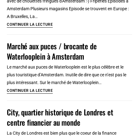
avec de chouettes fringues d'Amsterdam :-) Friperies Episodes à
Amsterdam
Amsterdam Plusieurs magasins Episode se trouvent en Europe :
?
A Bruxelles, La…
Episode,
CONTINUER LA LECTURE
Friperie
pas
Marché aux puces / brocante de
chère
Waterlooplein à Amsterdam
à
Amsterdam
Le marché aux puces de Waterlooplein est le plus célèbre et le
[Waterlooplein]
plus touristique d’Amsterdam. Inutile de dire que ce n’est pas le
plus intéressant. Sur le marché de Waterlooplein…
Marché
CONTINUER LA LECTURE
aux
puces
City, quartier historique de Londres et
/
centre financier au monde
brocante
de
La City de Londres est bien plus que le coeur de la finance
Waterlooplein