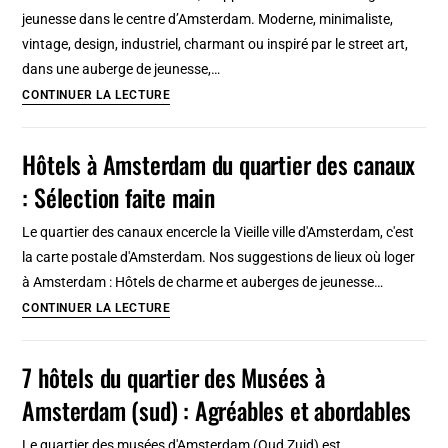
5
jeunesse dans le centre d’Amsterdam. Moderne, minimaliste,
Hotels,
vintage, design, industriel, charmant ou inspiré par le street art,
auberges,
dans une auberge de jeunesse,…
appartements
Centre
CONTINUER LA LECTURE
d’Amsterdam
:
Hôtels à Amsterdam du quartier des canaux
8
: Sélection faite main
hôtels
pas
Le quartier des canaux encercle la Vieille ville d'Amsterdam, c'est
chers
la carte postale d'Amsterdam. Nos suggestions de lieux où loger
où
à Amsterdam : Hôtels de charme et auberges de jeunesse…
dormir
Hôtels
CONTINUER LA LECTURE
à
Amsterdam
7 hôtels du quartier des Musées à
du
Amsterdam (sud) : Agréables et abordables
quartier
des
Le quartier des musées d'Amsterdam (Oud Zuid) est