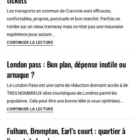
à
Les transports en commun de Cracovie sont efficaces,
Marrakech
confortables, propres, ponctuels et bon marché. Parfois on
sur
tombe sur un vieux tramway mais ce n'est pas une mauvaise
2
expérience pour autant…
jours
Transport
CONTINUER LA LECTURE
à
Cracovie
London pass : Bon plan, dépense inutile ou
:
arnaque ?
Tramway,
bus,
Le London Pass est une carte de réduction donnant accès à de
plans
TRES NOMBREUX sites touristiques de Londres parmi les
et
populaires. Cela peut être une bonne idée si vous optimisez…
tickets
London
CONTINUER LA LECTURE
pass
:
Fulham, Brompton, Earl’s court : quartier à
Bon
plan,