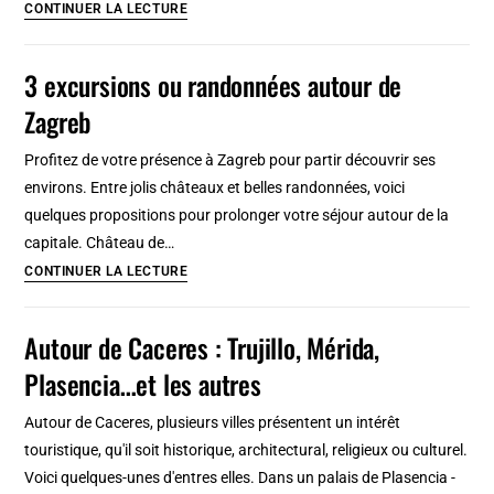
la
Ile
CONTINUER LA LECTURE
Croatie
de
Brač
3 excursions ou randonnées autour de
au
Zagreb
large
de
Profitez de votre présence à Zagreb pour partir découvrir ses
Split
environs. Entre jolis châteaux et belles randonnées, voici
quelques propositions pour prolonger votre séjour autour de la
capitale. Château de…
3
CONTINUER LA LECTURE
excursions
ou
Autour de Caceres : Trujillo, Mérida,
randonnées
Plasencia…et les autres
autour
de
Autour de Caceres, plusieurs villes présentent un intérêt
Zagreb
touristique, qu'il soit historique, architectural, religieux ou culturel.
Voici quelques-unes d'entres elles. Dans un palais de Plasencia -