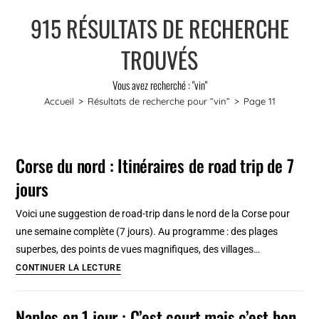
915
RÉSULTATS DE RECHERCHE
TROUVÉS
Vous avez recherché : "vin"
Accueil
>
Résultats de recherche pour
“vin”
>
Page 11
Corse du nord : Itinéraires de road trip de 7
jours
Voici une suggestion de road-trip dans le nord de la Corse pour
une semaine complète (7 jours). Au programme : des plages
superbes, des points de vues magnifiques, des villages…
Corse
CONTINUER LA LECTURE
du
nord
Naples en 1 jour : C’est court mais c’est bon