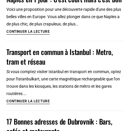
:
Itinéraires
Voici une proposition pour une découverte rapide d'une des plus
de
belles villes en Europe. Vous allez plonger dans ce que Naples a
road
de plus chic, de plus crapuleux, de plus…
trip
Naples
CONTINUER LA LECTURE
de
en
7
1
Transport en commun à Istanbul : Metro,
jours
jour
tram et réseau
:
C’est
Si vous comptez visiter Istanbul en transport en commun, optez
court
pour l'Istanbulkart, une carte magnétique rechargeable que l'on
mais
trouve dans les kiosques, les stations de métro et les gares
c’est
routières.…
bon
Transport
CONTINUER LA LECTURE
en
commun
17 Bonnes adresses de Dubrovnik : Bars,
à
cafés et restaurants
Istanbul