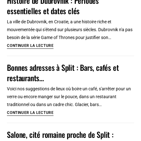
Histoire de Dubrovnik : Périodes
de
essentielles et dates clés
Dubrovnik
:
La ville de Dubrovnik, en Croatie, a une histoire riche et
îles,
mouvementée qui s'étend sur plusieurs siècles. Dubrovnik n'a pas
cascade,
besoin de la série Game of Thrones pour justifier son…
monastères…
Histoire
CONTINUER LA LECTURE
de
Dubrovnik
Bonnes adresses à Split : Bars, cafés et
:
restaurants…
Périodes
essentielles
Voici nos suggestions de lieux où boire un café, s'arrêter pour un
et
verre ou encore manger sur le pouce, dans un restaurant
dates
traditionnel ou dans un cadre chic. Glacier, bars…
clés
Bonnes
CONTINUER LA LECTURE
adresses
à
Salone, cité romaine proche de Split :
Split