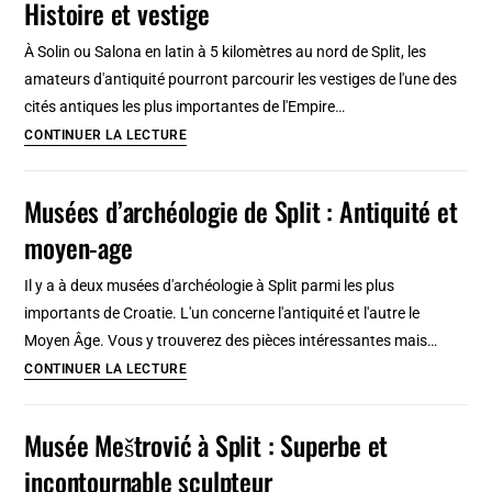
Histoire et vestige
:
Bars,
À Solin ou Salona en latin à 5 kilomètres au nord de Split, les
cafés
amateurs d'antiquité pourront parcourir les vestiges de l'une des
et
cités antiques les plus importantes de l'Empire…
restaurants…
Salone,
CONTINUER LA LECTURE
cité
romaine
Musées d’archéologie de Split : Antiquité et
proche
moyen-age
de
Split
Il y a à deux musées d'archéologie à Split parmi les plus
:
importants de Croatie. L'un concerne l'antiquité et l'autre le
Histoire
Moyen Âge. Vous y trouverez des pièces intéressantes mais…
et
Musées
CONTINUER LA LECTURE
vestige
d’archéologie
de
Musée Meštrović à Split : Superbe et
Split
incontournable sculpteur
: