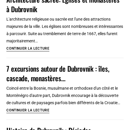
impressions
à Dubrovnik
de
la
L'architecture religieuse ou sacrée est l'une des attractions
ville
majeures de la ville. Les églises sont nombreuses et intéressantes
à parcourir. Suite au tremblement de terre de 1667, elles furent
majoritairement…
Architecture
CONTINUER LA LECTURE
sacrée:
Eglises
7 excursions autour de Dubrovnik : îles,
et
cascade, monastères…
monastères
à
Coincé entre la Bosnie, musulmane et orthodoxe d'un côté et le
Dubrovnik
Monténégro d'autre part, Dubrovnik encourage à la découverte
de cultures et de paysages parfois bien différents de la Croatie…
7
CONTINUER LA LECTURE
excursions
autour