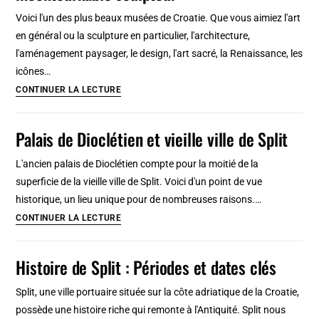
Antiquité
Voici l'un des plus beaux musées de Croatie. Que vous aimiez l'art
et
en général ou la sculpture en particulier, l'architecture,
moyen-
l'aménagement paysager, le design, l'art sacré, la Renaissance, les
age
icônes…
Musée
CONTINUER LA LECTURE
Meštrović
à
Palais de Dioclétien et vieille ville de Split
Split
:
L'ancien palais de Dioclétien compte pour la moitié de la
Superbe
superficie de la vieille ville de Split. Voici d'un point de vue
et
historique, un lieu unique pour de nombreuses raisons.…
incontournable
Palais
CONTINUER LA LECTURE
sculpteur
de
Dioclétien
Histoire de Split : Périodes et dates clés
et
vieille
Split, une ville portuaire située sur la côte adriatique de la Croatie,
ville
possède une histoire riche qui remonte à l'Antiquité. Split nous