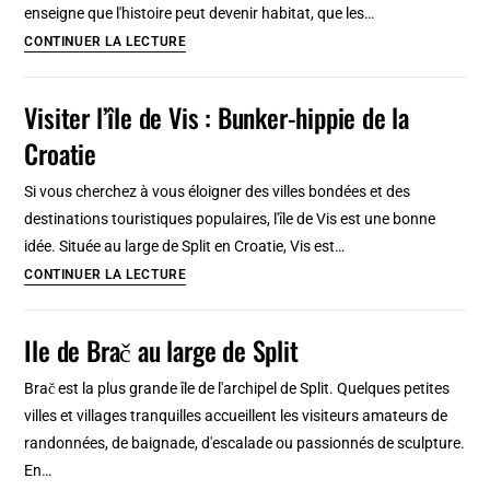
de
enseigne que l'histoire peut devenir habitat, que les…
Split
Histoire
CONTINUER LA LECTURE
de
Split
Visiter l’île de Vis : Bunker-hippie de la
:
Croatie
Périodes
et
Si vous cherchez à vous éloigner des villes bondées et des
dates
destinations touristiques populaires, l'île de Vis est une bonne
clés
idée. Située au large de Split en Croatie, Vis est…
Visiter
CONTINUER LA LECTURE
l’île
de
Ile de Brač au large de Split
Vis
:
Brač est la plus grande île de l'archipel de Split. Quelques petites
Bunker-
villes et villages tranquilles accueillent les visiteurs amateurs de
hippie
randonnées, de baignade, d'escalade ou passionnés de sculpture.
de
En…