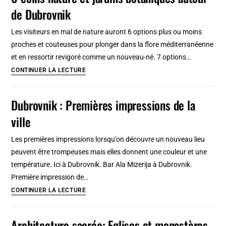
de Dubrovnik
Faire
contre
Les visiteurs en mal de nature auront 6 options plus ou moins
mauvaise fortune, bon
proches et couteuses pour plonger dans la flore méditerranéenne
cœur
et en ressortir revigoré comme un nouveau-né. 7 options…
6
CONTINUER LA LECTURE
coins
nature
Dubrovnik : Premières impressions de la
et
ville
jardins
botaniques
Les premières impressions lorsqu'on découvre un nouveau lieu
autour
peuvent être trompeuses mais elles donnent une couleur et une
de
température. Ici à Dubrovnik. Bar Ala Mizerija à Dubrovnik.
Dubrovnik
Première impression de…
Dubrovnik
CONTINUER LA LECTURE
:
Premières
Architecture sacrée: Eglises et monastères