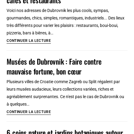
:
Voici nos adresses de Dubrovnik les plus cools, sympas,
Metro,
gourmandes, chics, simples, romantiques, industriels... Des lieux
tram
très différents pour varier les plaisirs : restaurants, boui-boui,
et
pizzeria, bars à bières, à…
réseau
17
CONTINUER LA LECTURE
Bonnes
adresses
Musées de Dubrovnik : Faire contre
de
mauvaise fortune, bon cœur
Dubrovnik
:
Plusieurs villes de Croatie comme Zagreb ou Split régalent par
Bars,
leurs musées audacieux, leurs collections variées, riches et
cafés
agréablement surprenantes. Ce n'est pas le cas de Dubrovnik ou
et
à quelques…
restaurants
Musées
CONTINUER LA LECTURE
de
Dubrovnik
6 coins nature et jardins botaniques autour
: