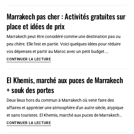
Jamâa
el-
Marrakech pas cher : Activités gratuites sur
Fna
place et idées de prix
:
Traditions
Marrakech peut être considéré comme une destination pas ou
et
peu chère. Elle l'est en partie. Voici quelques idées pour réduire
artistes
vos dépenses et partir au Maroc avec un petit budget.…
du
Marrakech
CONTINUER LA LECTURE
coeur
pas
de
cher
El Khemis, marché aux puces de Marrakech
Marrakech
:
+ souk des portes
Activités
gratuites
Deux lieux hors du commun à Marrakech où venir faire des
sur
affaires et apprécier une atmosphère d'un autre siècle, atypique
place
et sans touristes. El Khemis, marché aux puces de Marrakech…
et
El
CONTINUER LA LECTURE
idées
Khemis,
de