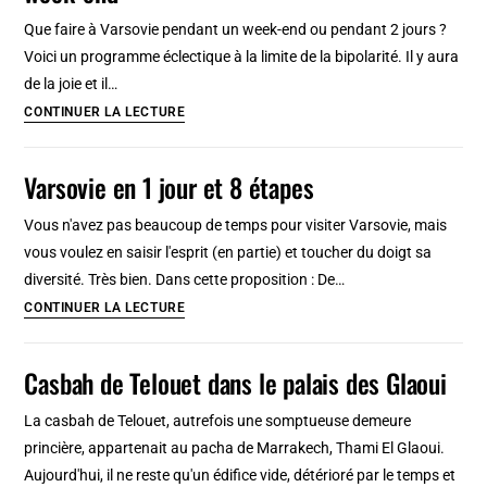
navigation
Que faire à Varsovie pendant un week-end ou pendant 2 jours ?
tout
Voici un programme éclectique à la limite de la bipolarité. Il y aura
en
de la joie et il…
douceur
Varsovie
CONTINUER LA LECTURE
en
2
Varsovie en 1 jour et 8 étapes
jours
:
Vous n'avez pas beaucoup de temps pour visiter Varsovie, mais
Itinéraires
vous voulez en saisir l'esprit (en partie) et toucher du doigt sa
pour
diversité. Très bien. Dans cette proposition : De…
un
Varsovie
CONTINUER LA LECTURE
week-
en
end
1
Casbah de Telouet dans le palais des Glaoui
jour
et
La casbah de Telouet, autrefois une somptueuse demeure
8
princière, appartenait au pacha de Marrakech, Thami El Glaoui.
étapes
Aujourd'hui, il ne reste qu'un édifice vide, détérioré par le temps et