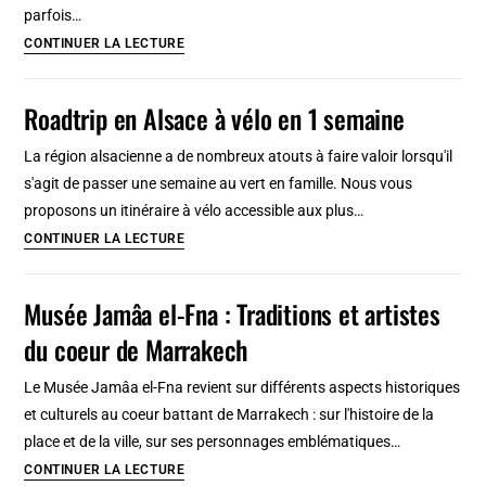
parfois…
Casbah
CONTINUER LA LECTURE
de
Telouet
Roadtrip en Alsace à vélo en 1 semaine
dans
le
La région alsacienne a de nombreux atouts à faire valoir lorsqu'il
palais
s'agit de passer une semaine au vert en famille. Nous vous
des
proposons un itinéraire à vélo accessible aux plus…
Glaoui
Roadtrip
CONTINUER LA LECTURE
en
Alsace
Musée Jamâa el-Fna : Traditions et artistes
à
du coeur de Marrakech
vélo
en
Le Musée Jamâa el-Fna revient sur différents aspects historiques
1
et culturels au coeur battant de Marrakech : sur l'histoire de la
semaine
place et de la ville, sur ses personnages emblématiques…
Musée
CONTINUER LA LECTURE