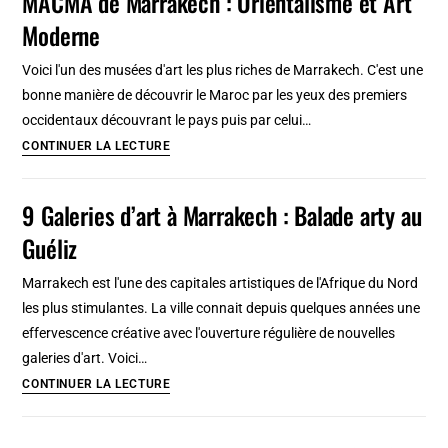
MACMA de Marrakech : Orientalisme et Art
photo
Moderne
à
Marrakech
Voici l'un des musées d'art les plus riches de Marrakech. C'est une
:
bonne manière de découvrir le Maroc par les yeux des premiers
Artistique,
occidentaux découvrant le pays puis par celui…
documentaire…
MACMA
CONTINUER LA LECTURE
de
Marrakech
9 Galeries d’art à Marrakech : Balade arty au
:
Guéliz
Orientalisme
et
Marrakech est l'une des capitales artistiques de l'Afrique du Nord
Art
les plus stimulantes. La ville connait depuis quelques années une
Moderne
effervescence créative avec l'ouverture régulière de nouvelles
galeries d'art. Voici…
9
CONTINUER LA LECTURE
Galeries
d’art