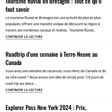
Tourisme fluvial en Bretagne : Tout ce qu’il
à
faut savoir
Lyon
?
Le tourisme fluvial en Bretagne est une activité de plus en plus
Suggestions
populaire, offrant une manière unique de découvrir la région à
et
travers ses nombreux canaux et rivières. Tourisme fluvial…
conseils
Tourisme
CONTINUER LA LECTURE
fluvial
en
Roadtrip d’une semaine à Terre-Neuve au
Bretagne
Canada
:
Tout
Vous avez une semaine de vacances, vous rêvez du Canada et de
ce
sa côte ouest ? Nous avons une idée de circuit pour 7/8 jours de
qu’il
road trip sur place.…
faut
Roadtrip
CONTINUER LA LECTURE
savoir
d’une
semaine
Explorer Pass New York 2024 : Prix,
à