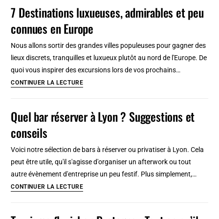
Lajkonik,
7 Destinations luxueuses, admirables et peu
la
connues en Europe
tradition
de
Nous allons sortir des grandes villes populeuses pour gagner des
l’homme
lieux discrets, tranquilles et luxueux plutôt au nord de l'Europe. De
cheval
quoi vous inspirer des excursions lors de vos prochains…
7
CONTINUER LA LECTURE
Destinations
luxueuses,
Quel bar réserver à Lyon ? Suggestions et
admirables
conseils
et
peu
Voici notre sélection de bars à réserver ou privatiser à Lyon. Cela
connues
peut être utile, qu'il s'agisse d'organiser un afterwork ou tout
en
autre évènement d'entreprise un peu festif. Plus simplement,…
Europe
Quel
CONTINUER LA LECTURE
bar
réserver