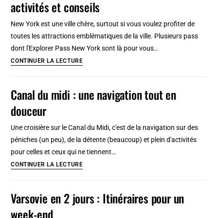
activités et conseils
Terre-
Neuve
New York est une ville chère, surtout si vous voulez profiter de
au
toutes les attractions emblématiques de la ville. Plusieurs pass
Canada
dont l'Explorer Pass New York sont là pour vous…
Explorer
CONTINUER LA LECTURE
Pass
New
Canal du midi : une navigation tout en
York
douceur
2024
:
Une croisière sur le Canal du Midi, c'est de la navigation sur des
Prix,
péniches (un peu), de la détente (beaucoup) et plein d'activités
activités
pour celles et ceux qui ne tiennent…
et
Canal
CONTINUER LA LECTURE
conseils
du
midi
Varsovie en 2 jours : Itinéraires pour un
:
week-end
une