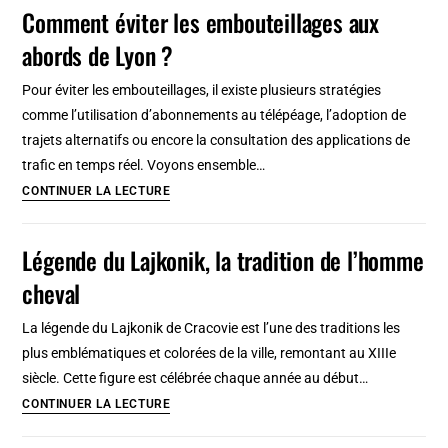
la
Comment éviter les embouteillages aux
VOC
abords de Lyon ?
:
Compagnie
Pour éviter les embouteillages, il existe plusieurs stratégies
néerlandaise
comme l’utilisation d’abonnements au télépéage, l’adoption de
des
trajets alternatifs ou encore la consultation des applications de
Indes
trafic en temps réel. Voyons ensemble…
Comment
CONTINUER LA LECTURE
éviter
les
Légende du Lajkonik, la tradition de l’homme
embouteillages
cheval
aux
abords
La légende du Lajkonik de Cracovie est l’une des traditions les
de
plus emblématiques et colorées de la ville, remontant au XIIIe
Lyon
siècle. Cette figure est célébrée chaque année au début…
?
Légende
CONTINUER LA LECTURE
du