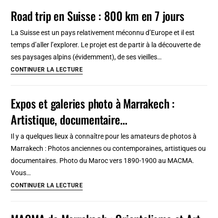
marché
Road trip en Suisse : 800 km en 7 jours
prix
aux
puces
La Suisse est un pays relativement méconnu d’Europe et il est
de
temps d’aller l’explorer. Le projet est de partir à la découverte de
Marrakech
ses paysages alpins (évidemment), de ses vieilles…
+
Road
CONTINUER LA LECTURE
souk
trip
des
en
Expos et galeries photo à Marrakech :
portes
Suisse
Artistique, documentaire…
:
800
Il y a quelques lieux à connaître pour les amateurs de photos à
km
Marrakech : Photos anciennes ou contemporaines, artistiques ou
en
documentaires. Photo du Maroc vers 1890-1900 au MACMA.
7
Vous…
jours
Expos
CONTINUER LA LECTURE
et
galeries