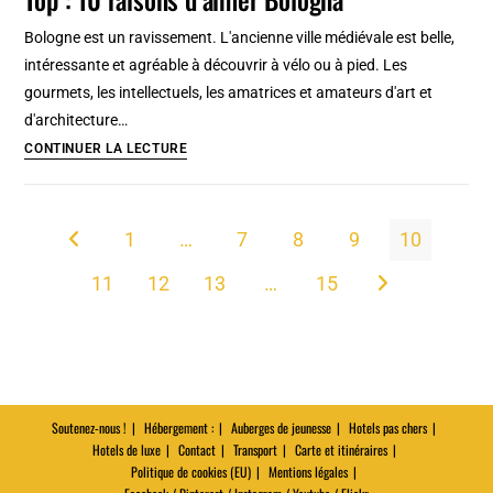
vues
Ville]
panoramiques
Bologne est un ravissement. L'ancienne ville médiévale est belle,
de
intéressante et agréable à découvrir à vélo ou à pied. Les
Wroclaw
gourmets, les intellectuels, les amatrices et amateurs d'art et
d'architecture…
Top
CONTINUER LA LECTURE
:
10
raisons
1
…
7
8
9
10
Go to the previous page
d’aimer
11
12
13
…
15
Bologna
Aller à la page s
Soutenez-nous !
Hébergement :
Auberges de jeunesse
Hotels pas chers
Hotels de luxe
Contact
Transport
Carte et itinéraires
Politique de cookies (EU)
Mentions légales