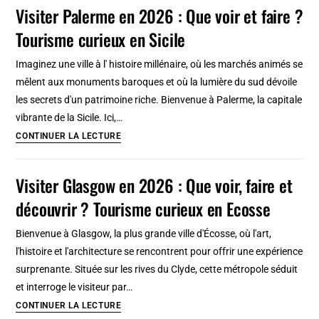
la
Visiter Palerme en 2026 : Que voir et faire ?
révolution
Tourisme curieux en Sicile
communiste
d’Hanoi
Imaginez une ville à l' histoire millénaire, où les marchés animés se
:
mêlent aux monuments baroques et où la lumière du sud dévoile
Propagande
les secrets d'un patrimoine riche. Bienvenue à Palerme, la capitale
« vintage »
vibrante de la Sicile. Ici,…
[Vieux
Visiter
CONTINUER LA LECTURE
Hanoi]
Palerme
en
Visiter Glasgow en 2026 : Que voir, faire et
2026
découvrir ? Tourisme curieux en Ecosse
:
Que
Bienvenue à Glasgow, la plus grande ville d'Écosse, où l'art,
voir
l'histoire et l'architecture se rencontrent pour offrir une expérience
et
surprenante. Située sur les rives du Clyde, cette métropole séduit
faire
et interroge le visiteur par…
?
Visiter
CONTINUER LA LECTURE
Tourisme