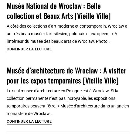
Musée National de Wroclaw : Belle
l’incontournable
collection et Beaux Arts [Vieille Ville]
Vieille
Ville
A côté des collections d'art moderne et contemporain, Wroclaw a
millénaire
un très beau musée d'art silésien, polonais et européen. > A
l'intérieur du musée des beaux arts de Wroclaw. Photo…
Musée
CONTINUER LA LECTURE
National
de
Musée d’architecture de Wroclaw : A visiter
Wroclaw
pour les expos temporaires [Vieille Ville]
:
Belle
Le seul musée d'architecture en Pologne est à Wroclaw. Si la
collection
collection permanente n'est pas incroyable, les expositions
et
temporaires peuvent l'être. > Musée d'architecture dans un ancien
Beaux
monastère de Wroclaw.…
Arts
Musée
CONTINUER LA LECTURE
[Vieille
d’architecture
Ville]
de