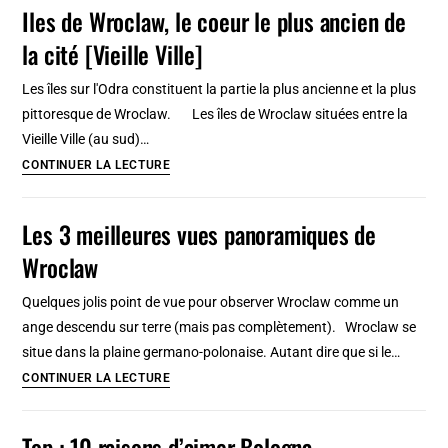
Iles de Wroclaw, le coeur le plus ancien de
Wroclaw
la cité [Vieille Ville]
:
A
Les îles sur l'Odra constituent la partie la plus ancienne et la plus
visiter
pittoresque de Wroclaw. Les îles de Wroclaw situées entre la
pour
Vieille Ville (au sud)…
les
Iles
CONTINUER LA LECTURE
expos
de
temporaires
Wroclaw,
Les 3 meilleures vues panoramiques de
[Vieille
le
Ville]
Wroclaw
coeur
le
Quelques jolis point de vue pour observer Wroclaw comme un
plus
ange descendu sur terre (mais pas complètement). Wroclaw se
ancien
situe dans la plaine germano-polonaise. Autant dire que si le…
de
Les
CONTINUER LA LECTURE
la
3
cité
meilleures
Top : 10 raisons d’aimer Bologna
[Vieille