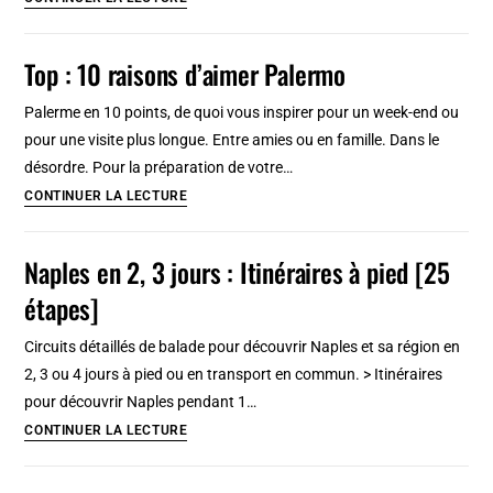
National
d’art
Top : 10 raisons d’aimer Palermo
de
Riga
Palerme en 10 points, de quoi vous inspirer pour un week-end ou
:
pour une visite plus longue. Entre amies ou en famille. Dans le
Incontournable
désordre. Pour la préparation de votre…
!
Top
CONTINUER LA LECTURE
[Centrs]
:
10
Naples en 2, 3 jours : Itinéraires à pied [25
raisons
étapes]
d’aimer
Palermo
Circuits détaillés de balade pour découvrir Naples et sa région en
2, 3 ou 4 jours à pied ou en transport en commun. > Itinéraires
pour découvrir Naples pendant 1…
Naples
CONTINUER LA LECTURE
en
2,