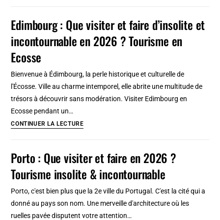
Glasgow
curieux
en
Edimbourg : Que visiter et faire d’insolite et
en
2026
Sicile
incontournable en 2026 ? Tourisme en
:
Que
Ecosse
voir,
Bienvenue à Édimbourg, la perle historique et culturelle de
faire
l'Écosse. Ville au charme intemporel, elle abrite une multitude de
et
trésors à découvrir sans modération. Visiter Edimbourg en
découvrir
Ecosse pendant un…
?
Edimbourg
CONTINUER LA LECTURE
Tourisme
:
curieux
Que
en
Porto : Que visiter et faire en 2026 ?
visiter
Ecosse
Tourisme insolite & incontournable
et
faire
Porto, c'est bien plus que la 2e ville du Portugal. C'est la cité qui a
d’insolite
donné au pays son nom. Une merveille d'architecture où les
et
ruelles pavée disputent votre attention…