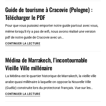
(Polonia)
Guide de tourisme à Cracovie (Pologne) :
:
Télécharger le PDF
Il
guido
Pour que vous puissiez emporter notre guide partout avec vous,
completo
même lorsqu'il n'y a pas de wifi, nous avons réalisé une version
!
pdf de notre guide de Cracovie avec un…
Guide
CONTINUER LA LECTURE
de
tourisme
Médina de Marrakech, l’incontournable
à
Vieille Ville millénaire
Cracovie
(Pologne)
La Médina est le quartier historique de Marrakech, la vieille ville
:
arabe quasi millénaire à laquelle on oppose la Nouvelle Ville
Télécharger
(Guéliz) construite lors du protectorat français. Vue sur les…
le
Médina
CONTINUER LA LECTURE
PDF
de
Marrakech,