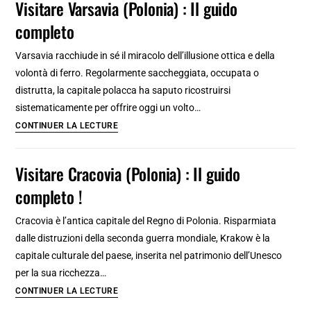
Visitare Varsavia (Polonia) : Il guido
3
completo
jours
:
Varsavia racchiude in sé il miracolo dell’illusione ottica e della
Itinéraires
volontà di ferro. Regolarmente saccheggiata, occupata o
à
distrutta, la capitale polacca ha saputo ricostruirsi
pied
sistematicamente per offrire oggi un volto…
[25
Visitare
CONTINUER LA LECTURE
étapes]
Varsavia
(Polonia)
Visitare Cracovia (Polonia) : Il guido
:
completo !
Il
guido
Cracovia è l’antica capitale del Regno di Polonia. Risparmiata
completo
dalle distruzioni della seconda guerra mondiale, Krakow è la
capitale culturale del paese, inserita nel patrimonio dell’Unesco
per la sua ricchezza…
Visitare
CONTINUER LA LECTURE
Cracovia