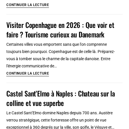
incontournable
Porto
CONTINUER LA LECTURE
en
:
2026
Que
Visiter Copenhague en 2026 : Que voir et
?
visiter
Tourisme
faire ? Tourisme curieux au Danemark
et
en
faire
Ecosse
Certaines villes vous emportent sans que l'on comprenne
en
toujours bien pourquoi. Copenhague est de celle là. Préparez-
2026
vous à tomber sous le charme de la capitale danoise. Entre
?
l'énergie communicative de…
Tourisme
Visiter
CONTINUER LA LECTURE
insolite
Copenhague
&
en
Castel Sant’Elmo à Naples : Chateau sur la
incontournable
2026
colline et vue superbe
:
Que
Le Castel Sant'Elmo domine Naples depuis 700 ans. Austère
voir
verrou stratégique, cette forteresse offre un point de vue
et
exceptionnel à 360 degrés sur la ville, son golfe, le Vésuve et…