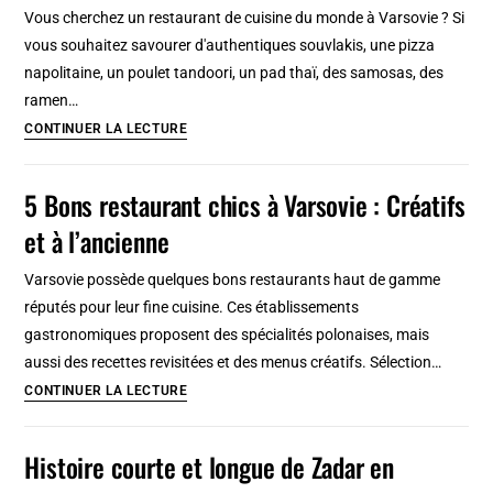
:
Vous cherchez un restaurant de cuisine du monde à Varsovie ? Si
Secret,
vous souhaitez savourer d'authentiques souvlakis, une pizza
magique,
napolitaine, un poulet tandoori, un pad thaï, des samosas, des
surprenant
ramen…
15
CONTINUER LA LECTURE
restaurants
de
5 Bons restaurant chics à Varsovie : Créatifs
cuisine
et à l’ancienne
du
monde
Varsovie possède quelques bons restaurants haut de gamme
à
réputés pour leur fine cuisine. Ces établissements
Varsovie
gastronomiques proposent des spécialités polonaises, mais
aussi des recettes revisitées et des menus créatifs. Sélection…
5
CONTINUER LA LECTURE
Bons
restaurant
Histoire courte et longue de Zadar en
chics