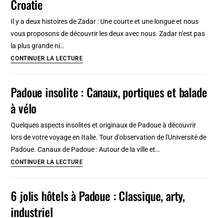
Croatie
à
Varsovie
Il y a deux histoires de Zadar : Une courte et une longue et nous
:
vous proposons de découvrir les deux avec nous. Zadar n'est pas
Créatifs
la plus grande ni…
et
Histoire
CONTINUER LA LECTURE
à
courte
l’ancienne
et
Padoue insolite : Canaux, portiques et balade
longue
à vélo
de
Zadar
Quelques aspects insolites et originaux de Padoue à découvrir
en
lors de votre voyage en Italie. Tour d'observation de l'Université de
Croatie
Padoue. Canaux de Padoue : Autour de la ville et…
Padoue
CONTINUER LA LECTURE
insolite
:
6 jolis hôtels à Padoue : Classique, arty,
Canaux,
industriel
portiques