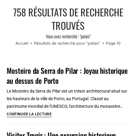
758
RÉSULTATS DE RECHERCHE
TROUVÉS
Vous avez recherché : "palais"
Accueil
>
Résultats de recherche pour
“palais”
>
Page 10
Mosteiro da Serra do Pilar : Joyau historique
au dessus de Porto
Le Mosteiro da Serra do Pilar est un trésor architectural situé sur
les hauteurs de la ville de Porto, au Portugal. Classé au
patrimoine mondial de l'UNESCO, l'architecture du monastère…
Mosteiro
CONTINUER LA LECTURE
da
Serra
Visiter Trogir : Une excursion historique