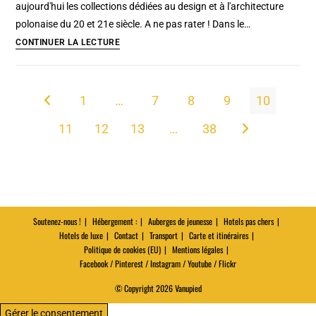
aujourd'hui les collections dédiées au design et à l'architecture
historique
polonaise du 20 et 21e siècle. A ne pas rater ! Dans le…
de
Musée
CONTINUER LA LECTURE
Stockholm
Szolayski
à
Cracovie
1
…
7
8
9
10
Go to the previous page
:
11
12
13
…
38
Design
Aller à la page s
et
architecture
du
20e
siècle
Soutenez-nous !
Hébergement :
Auberges de jeunesse
Hotels pas chers
Hotels de luxe
Contact
Transport
Carte et itinéraires
Politique de cookies (EU)
Mentions légales
Facebook / Pinterest / Instagram / Youtube / Flickr
© Copyright 2026 Vanupied
Gérer le consentement