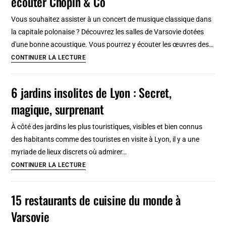
écouter Chopin & Co
de
Vous souhaitez assister à un concert de musique classique dans
Charles
la capitale polonaise ? Découvrez les salles de Varsovie dotées
III
d'une bonne acoustique. Vous pourrez y écouter les œuvres des…
Musique
CONTINUER LA LECTURE
classique
à
6 jardins insolites de Lyon : Secret,
Varsovie
magique, surprenant
:
5
À côté des jardins les plus touristiques, visibles et bien connus
lieux
des habitants comme des touristes en visite à Lyon, il y a une
où
myriade de lieux discrets où admirer…
écouter
6
CONTINUER LA LECTURE
Chopin
jardins
&
insolites
15 restaurants de cuisine du monde à
Co
de
Varsovie
Lyon