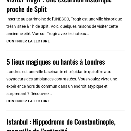
do
proche de Split
Pilar
:
Inscrite au patrimoine de l'UNESCO, Trogir est une ville historique
Joyau
très visitée à 1h de Split. Voici quelques raisons de visiter cette
historique
ancienne cité. Vue sur Trogir avec le chateau…
au
Visiter
CONTINUER LA LECTURE
dessus
Trogir
de
:
5 lieux magiques ou hantés à Londres
Porto
Une
excursion
Londres est une ville fascinante et trépidante qui offre aux
historique
voyageurs des ambiances contrastées. Vous voulez vivre une
proche
expérience hors du commun dans un endroit atypique et
de
surprenant ? Découvrez…
Split
5
CONTINUER LA LECTURE
lieux
magiques
Istanbul : Hippodrome de Constantinople,
ou
merveille de l’antiquité
hantés