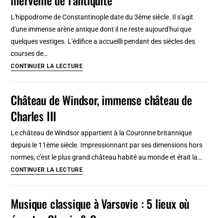
à
L'hippodrome de Constantinople date du 3ème siècle. Il s'agit
Londres
d'une immense arène antique dont il ne reste aujourd'hui que
quelques vestiges. L'édifice a accueilli pendant des siècles des
courses de…
Istanbul
CONTINUER LA LECTURE
:
Hippodrome
Château de Windsor, immense château de
de
Charles III
Constantinople,
merveille
Le château de Windsor appartient à la Couronne britannique
de
depuis le 11ème siècle. Impressionnant par ses dimensions hors
l’antiquité
normes, c'est le plus grand château habité au monde et était la…
Château
CONTINUER LA LECTURE
de
Windsor,
Musique classique à Varsovie : 5 lieux où
immense
château