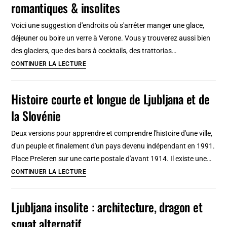
romantiques & insolites
:
Condensé
Voici une suggestion d'endroits où s'arrêter manger une glace,
rapide
déjeuner ou boire un verre à Verone. Vous y trouverez aussi bien
à
des glaciers, que des bars à cocktails, des trattorias…
lire
Glaciers,
CONTINUER LA LECTURE
bars
&
Histoire courte et longue de Ljubljana et de
restos
la Slovénie
à
Verone
Deux versions pour apprendre et comprendre l'histoire d'une ville,
:
d'un peuple et finalement d'un pays devenu indépendant en 1991.
Sympas,
Place Prešeren sur une carte postale d'avant 1914. Il existe une…
romantiques
Histoire
CONTINUER LA LECTURE
&
courte
insolites
et
Ljubljana insolite : architecture, dragon et
longue
squat alternatif
de