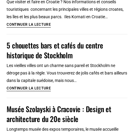
Que visiter et faire en Croatie ? Nos informations et conseils
sans
touristiques concernant les principales villes et régions croates,
se
les îles et les plus beaux parcs. Iles Kornati en Croatie…
ruiner
Visiter
CONTINUER LA LECTURE
la
Croatie
5 chouettes bars et cafés du centre
en
historique de Stockholm
2026
:
Les vieilles villes ont un charme sans pareil et Stockholm ne
Guide
déroge pas à la règle. Vous trouverez de jolis cafés et bars ailleurs
touristique
dans la capitale suédoise, mais nous…
incontournable
5
CONTINUER LA LECTURE
et
chouettes
insolite
bars
Musée Szolayski à Cracovie : Design et
et
architecture du 20e siècle
cafés
du
Longtemps musée des expos temporaires, le musée accueille
centre