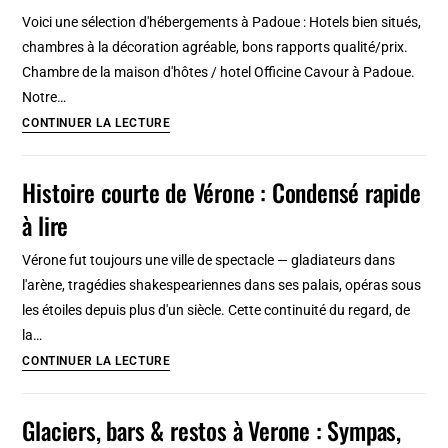
et
Voici une sélection d'hébergements à Padoue : Hotels bien situés,
balade
chambres à la décoration agréable, bons rapports qualité/prix.
à
Chambre de la maison d'hôtes / hotel Officine Cavour à Padoue.
vélo
Notre…
6
CONTINUER LA LECTURE
jolis
hôtels
Histoire courte de Vérone : Condensé rapide
à
à lire
Padoue :
Classique,
Vérone fut toujours une ville de spectacle — gladiateurs dans
arty,
l'arène, tragédies shakespeariennes dans ses palais, opéras sous
industriel
les étoiles depuis plus d'un siècle. Cette continuité du regard, de
la…
Histoire
CONTINUER LA LECTURE
courte
de
Glaciers, bars & restos à Verone : Sympas,
Vérone