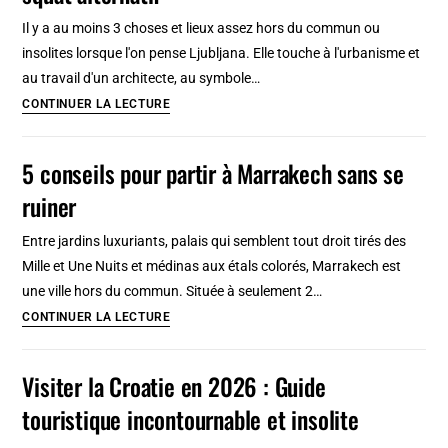
Ljubljana
Il y a au moins 3 choses et lieux assez hors du commun ou
et
insolites lorsque l'on pense Ljubljana. Elle touche à l'urbanisme et
de
au travail d'un architecte, au symbole…
la
Ljubljana
CONTINUER LA LECTURE
Slovénie
insolite
:
5 conseils pour partir à Marrakech sans se
architecture,
ruiner
dragon
et
Entre jardins luxuriants, palais qui semblent tout droit tirés des
squat
Mille et Une Nuits et médinas aux étals colorés, Marrakech est
alternatif
une ville hors du commun. Située à seulement 2…
5
CONTINUER LA LECTURE
conseils
pour
Visiter la Croatie en 2026 : Guide
partir
touristique incontournable et insolite
à
Marrakech