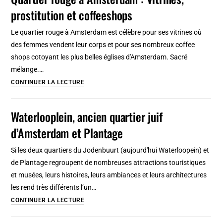
3
prostitution et coffeeshops
jours
:
Le quartier rouge à Amsterdam est célèbre pour ses vitrines où
Itinéraires
des femmes vendent leur corps et pour ses nombreux coffee
à
shops cotoyant les plus belles églises d'Amsterdam. Sacré
pied
mélange.…
[23
Quartier
CONTINUER LA LECTURE
étapes]
rouge
à
Waterlooplein, ancien quartier juif
Amsterdam
d’Amsterdam et Plantage
:
Vitrines,
Si les deux quartiers du Jodenbuurt (aujourd'hui Waterloopein) et
prostitution
de Plantage regroupent de nombreuses attractions touristiques
et
et musées, leurs histoires, leurs ambiances et leurs architectures
coffeeshops
les rend très différents l’un…
Waterlooplein,
CONTINUER LA LECTURE
ancien