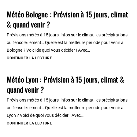
en
Chelsea,
Météo Bologne : Prévision à 15 jours, climat
23
quartiers
étapes
& quand venir ?
des
grands
Prévisions météo à 15 jours, infos sur le climat, les précipitations
musées
ou l’ensoleillement… Quelle est la meilleure période pour venir à
et
Bologne ? Voici de quoi vous décider ! Avec…
shopping
Météo
CONTINUER LA LECTURE
à
Bologne
Londres
:
Météo Lyon : Prévision à 15 jours, climat &
Prévision
quand venir ?
à
15
Prévisions météo à 15 jours, infos sur le climat, les précipitations
jours,
ou l’ensoleillement… Quelle est la meilleure période pour venir à
climat
Lyon ? Voici de quoi vous décider ! Avec…
&
Météo
CONTINUER LA LECTURE
quand
Lyon
venir