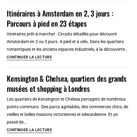
pied
Glasgow
Itinéraires à Amsterdam en 2, 3 jours :
en
&
28
Parcours à pied en 23 étapes
bus
étapes
:
Itinéraires prêt-à-marcher : Circuits détaillés pour découvrir
Carte,
Amsterdam en 2 ou 3 jours. A pied et à vélo. Dans les quartiers
tarifs,
romantiques et les anciens espaces industriels, à la découverte…
lieux
Itinéraires
CONTINUER LA LECTURE
d’intérêt
à
par
Amsterdam
Kensington & Chelsea, quartiers des grands
station
en
musées et shopping à Londres
2,
3
Les quartiers de Kensington et Chelsea partagent de nombreux
jours
points communs : Des parcs agréables, des commerces chics, de
:
vieilles et belles maisons victoriennes et edwardienne. Et un
Parcours
passé de…
à
Kensington
CONTINUER LA LECTURE
pied
&