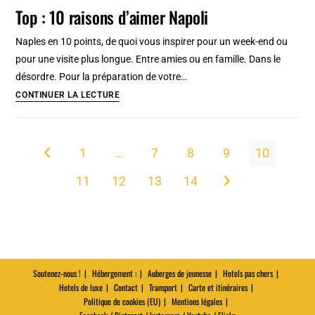
:
Top : 10 raisons d’aimer Napoli
?
Prévision
à
Naples en 10 points, de quoi vous inspirer pour un week-end ou
15
pour une visite plus longue. Entre amies ou en famille. Dans le
jours,
désordre. Pour la préparation de votre…
climat
Top
CONTINUER LA LECTURE
&
:
quand
10
venir
raisons
1
…
7
8
9
10
Go to the previous page
?
d’aimer
11
12
13
14
Napoli
Aller à la page suivan
Soutenez-nous !
Hébergement :
Auberges de jeunesse
Hotels pas chers
Hotels de luxe
Contact
Transport
Carte et itinéraires
Politique de cookies (EU)
Mentions légales