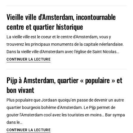
quartier
asiatique
Vieille ville d’Amsterdam, incontournable
d’Amsterdam
centre et quartier historique
:
Temple
La vieille ville est le coeur et le centre d'Amsterdam, vous y
chinois
trouverez les principaux monuments de la capitale néerlandaise.
et
Dans la vieille ville d'Amsterdam avec l'église de Saint Nicolas…
bons
Vieille
CONTINUER LA LECTURE
restos
ville
!
d’Amsterdam,
Pijp à Amsterdam, quartier « populaire » et
incontournable
bon vivant
centre
et
Plus populaire que Jordaan quoiqu’en passe de devenir un autre
quartier
quartier bourgeois bohème d’Amsterdam. Le Pijp permet de
historique
gouter l’Amsterdam cool avec les touristes en moins… Bar sympa
dans le…
Pijp
CONTINUER LA LECTURE