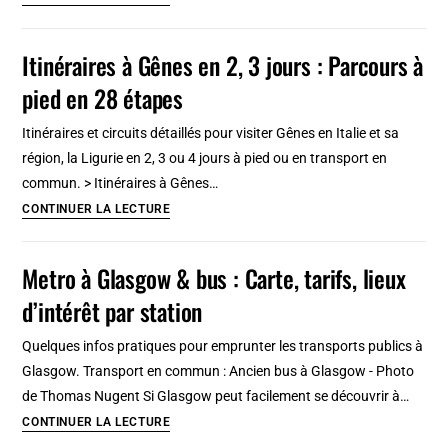
[18
à
étapes]
Copenhague
Itinéraires à Gênes en 2, 3 jours : Parcours à
en
pied en 28 étapes
2,
3
Itinéraires et circuits détaillés pour visiter Gênes en Italie et sa
jours
région, la Ligurie en 2, 3 ou 4 jours à pied ou en transport en
:
commun. > Itinéraires à Gênes…
Parcours
Itinéraires
CONTINUER LA LECTURE
à
à
pied
Gênes
Metro à Glasgow & bus : Carte, tarifs, lieux
[19
en
étapes]
d’intérêt par station
2,
3
Quelques infos pratiques pour emprunter les transports publics à
jours
Glasgow. Transport en commun : Ancien bus à Glasgow - Photo
:
de Thomas Nugent Si Glasgow peut facilement se découvrir à…
Parcours
Metro
CONTINUER LA LECTURE
à
à