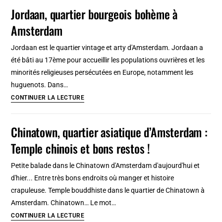
où
Jordaan, quartier bourgeois bohème à
sortir
Amsterdam
à
d’Amsterdam
Jordaan est le quartier vintage et arty d'Amsterdam. Jordaan a
été bâti au 17ème pour accueillir les populations ouvrières et les
minorités religieuses persécutées en Europe, notamment les
huguenots. Dans…
Jordaan,
CONTINUER LA LECTURE
quartier
bourgeois
Chinatown, quartier asiatique d’Amsterdam :
bohème
Temple chinois et bons restos !
à
Amsterdam
Petite balade dans le Chinatown d'Amsterdam d'aujourd'hui et
d'hier... Entre très bons endroits où manger et histoire
crapuleuse. Temple bouddhiste dans le quartier de Chinatown à
Amsterdam. Chinatown… Le mot…
Chinatown,
CONTINUER LA LECTURE