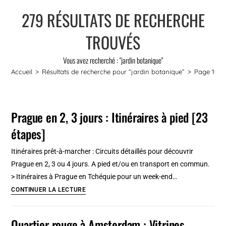
279
RÉSULTATS DE RECHERCHE
TROUVÉS
Vous avez recherché : "jardin botanique"
Accueil
>
Résultats de recherche pour
“jardin botanique”
>
Page 10
Prague en 2, 3 jours : Itinéraires à pied [23
étapes]
Itinéraires prêt-à-marcher : Circuits détaillés pour découvrir
Prague en 2, 3 ou 4 jours. A pied et/ou en transport en commun.
> Itinéraires à Prague en Tchéquie pour un week-end…
Prague
CONTINUER LA LECTURE
en
2,
Quartier rouge à Amsterdam : Vitrines,