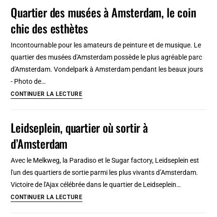
quartier
Quartier des musées à Amsterdam, le coin
juif
chic des esthètes
d’Amsterdam
et
Incontournable pour les amateurs de peinture et de musique. Le
Plantage
quartier des musées d'Amsterdam possède le plus agréable parc
d'Amsterdam. Vondelpark à Amsterdam pendant les beaux jours
- Photo de…
Quartier
CONTINUER LA LECTURE
des
musées
Leidseplein, quartier où sortir à
à
d’Amsterdam
Amsterdam,
le
Avec le Melkweg, la Paradiso et le Sugar factory, Leidseplein est
coin
l'un des quartiers de sortie parmi les plus vivants d’Amsterdam.
chic
Victoire de l'Ajax célébrée dans le quartier de Leidseplein…
des
Leidseplein,
CONTINUER LA LECTURE
esthètes
quartier