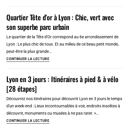
à
Amsterdam,
Quartier Tête d’or à Lyon : Chic, vert avec
quartier
son superbe parc urbain
« populaire »
et
Le quartier de la Tête d'Or correspond au 6e arrondissement de
bon
Lyon : Le plus chic de tous. Et au milieu de ce beau petit monde,
vivant
peut-être la plus grande…
Quartier
CONTINUER LA LECTURE
Tête
d’or
Lyon en 3 jours : Itinéraires à pied & à vélo
à
[28 étapes]
Lyon
:
Découvrez nos itinéraires pour découvrir Lyon en 3 jours le temps
Chic,
d'un week-end : Lieux incontournables à voir, endroits insolites à
vert
découvrir, monuments ou musées à ne pas rater. >…
avec
Lyon
CONTINUER LA LECTURE
son
en