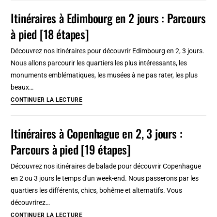
superbe
3
Itinéraires à Edimbourg en 2 jours : Parcours
parc
jours
urbain
à pied [18 étapes]
:
Itinéraires
Découvrez nos itinéraires pour découvrir Edimbourg en 2, 3 jours.
à
Nous allons parcourir les quartiers les plus intéressants, les
pied
monuments emblématiques, les musées à ne pas rater, les plus
&
beaux…
à
Itinéraires
CONTINUER LA LECTURE
vélo
à
[28
Edimbourg
Itinéraires à Copenhague en 2, 3 jours :
étapes]
en
Parcours à pied [19 étapes]
2
jours
Découvrez nos itinéraires de balade pour découvrir Copenhague
:
en 2 ou 3 jours le temps d'un week-end. Nous passerons par les
Parcours
quartiers les différents, chics, bohême et alternatifs. Vous
à
découvrirez…
pied
Itinéraires
CONTINUER LA LECTURE